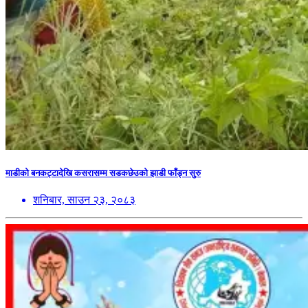
माडीको बनकट्टादेखि कसरासम्म सडकछेउको झाडी फाँड्न सुरु
शनिबार, साउन २३, २०८३