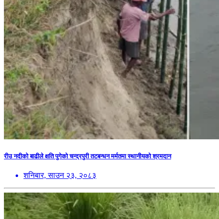
रीउ नदीको बाढीले क्षति पुगेको चन्द्रपुरी तटबन्धन मर्मतमा स्थानीयको श्रमदान
शनिबार, साउन २३, २०८३