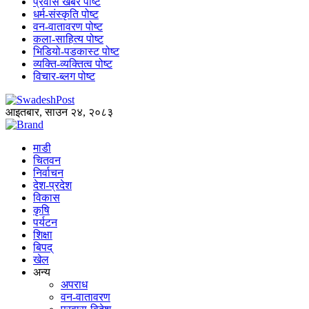
प्रवास खबर पोष्ट
धर्म-संस्कृति पोष्ट
वन-वातावरण पोष्ट
कला-साहित्य पोष्ट
भिडियो-पडकास्ट पोष्ट
व्यक्ति-व्यक्तित्व पोष्ट
विचार-ब्लग पोष्ट
आइतबार, साउन २४, २०८३
माडी
चितवन
निर्वाचन
देश-प्रदेश
विकास
कृषि
पर्यटन
शिक्षा
बिपद्
खेल
अन्य
अपराध
वन-वातावरण