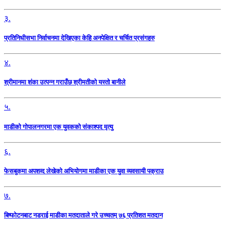
३.
प्रतिनिधीसभा निर्वाचनमा देखिएका केहि अनपेक्षित र चर्चित प्रसंगहरु
४.
श्रीमानमा शंका उत्पन्न गराउँछ श्रीमतीको यस्तो बानीले
५.
माडीको गोपालनगरमा एक युवकको संकाश्पद मृत्यु
६.
फेसबुकमा अपशव्द लेखेको अभियोगमा माडीका एक युवा व्यवसायी पक्राउ
७.
बिष्फोटनबाट नडराई माडीका मतदाताले गरे उच्चतम् ७६ प्रतिशत मतदान