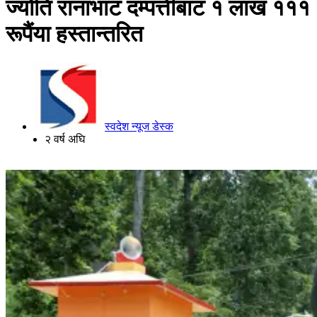
ज्योति रानाभाट दम्पत्तीबाट १ लाख १११
रूपैंया हस्तान्तरित
स्वदेश न्यूज डेस्क
२ वर्ष अघि