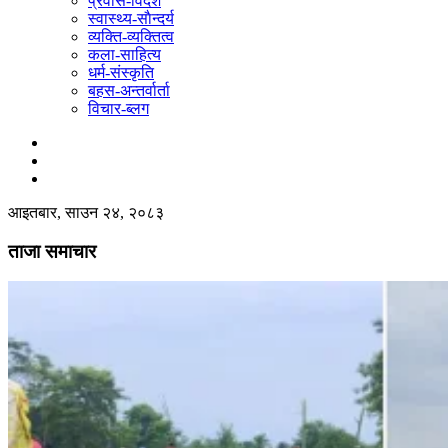
प्रवास-विदेश
स्वास्थ्य-साैन्दर्य
व्यक्ति-व्यक्तित्व
कला-साहित्य
धर्म-संस्कृति
बहस-अन्तर्वार्ता
विचार-ब्लग
आइतबार, साउन २४, २०८३
ताजा समाचार