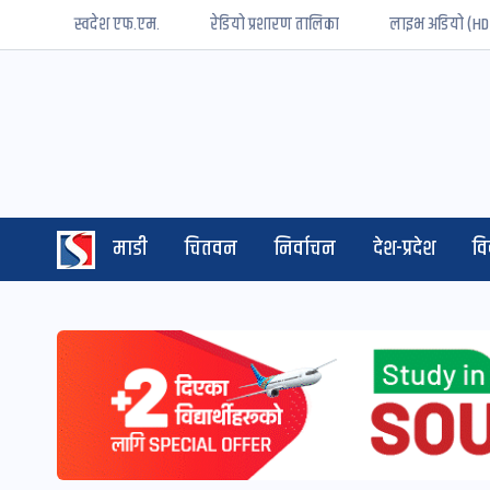
स्वदेश एफ.एम.
रेडियो प्रशारण तालिका
लाइभ अडियो (HD
माडी
चितवन
निर्वाचन
देश-प्रदेश
व