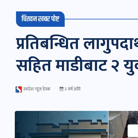
चितवन खबर पोष्ट
प्रतिबन्धित लागुपदा
सहित माडीबाट २ युव
स्वदेश न्यूज डेस्क
२ वर्ष अघि