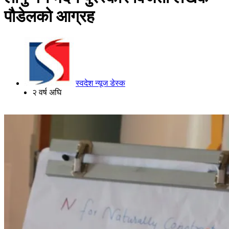
पौडेलको आग्रह
स्वदेश न्यूज डेस्क
२ वर्ष अघि