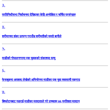
३.
प्रतिनिधीसभा निर्वाचनमा देखिएका केहि अनपेक्षित र चर्चित प्रसंगहरु
४.
श्रीमानमा शंका उत्पन्न गराउँछ श्रीमतीको यस्तो बानीले
५.
माडीको गोपालनगरमा एक युवकको संकाश्पद मृत्यु
६.
फेसबुकमा अपशव्द लेखेको अभियोगमा माडीका एक युवा व्यवसायी पक्राउ
७.
बिष्फोटनबाट नडराई माडीका मतदाताले गरे उच्चतम् ७६ प्रतिशत मतदान