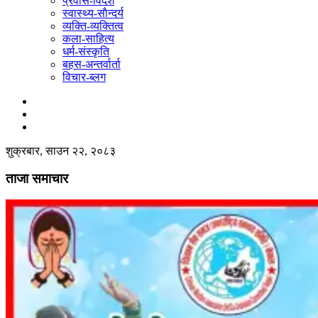
प्रवास-विदेश
स्वास्थ्य-साैन्दर्य
व्यक्ति-व्यक्तित्व
कला-साहित्य
धर्म-संस्कृति
बहस-अन्तर्वार्ता
विचार-ब्लग
शुक्रबार, साउन २२, २०८३
ताजा समाचार