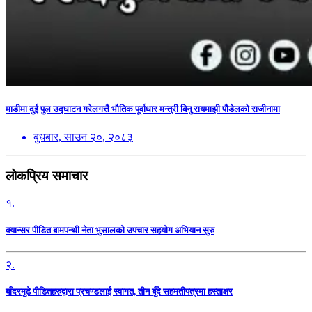
माडीमा दुई पुल उद्घाटन गरेलगत्तै भौतिक पूर्वाधार मन्त्री बिनु रायमाझी पौडेलको राजीनामा
बुधबार, साउन २०, २०८३
लोकप्रिय समाचार
१.
क्यान्सर पीडित बामपन्थी नेता भुसालकाे उपचार सहयोग अभियान सुरु
२.
बाँदरमुढे पीडितहरुद्वारा प्रचण्डलाई स्वागत, तीन बुँदे सहमतीपत्रमा हस्ताक्षर