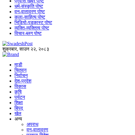
प्रवास खबर पोष्ट
धर्म-संस्कृति पोष्ट
वन-वातावरण पोष्ट
कला-साहित्य पोष्ट
भिडियो-पडकास्ट पोष्ट
व्यक्ति-व्यक्तित्व पोष्ट
विचार-ब्लग पोष्ट
शुक्रबार, साउन २२, २०८३
माडी
चितवन
निर्वाचन
देश-प्रदेश
विकास
कृषि
पर्यटन
शिक्षा
बिपद्
खेल
अन्य
अपराध
वन-वातावरण