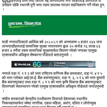
बृद्धबृद्धाहरुलाई घरमै तथा बिरामी भई अस्पतालमा भर्ना रहेकालाई अस्पताल वा
उनीहरु रहेकै स्थानमै पुगी भत्ता रकम उपलब्ध गराउन सहजिकरण गर्ने गरेका हुन्
।
माडी नगरपालिकाले आर्थिक बर्ष २०८०/८१ को अन्त्यसम्म ५ हजार २४४ जना
लाभग्राहीहरुलाई
सामाजिक सुरक्षा भत्तास्वरुप कूल २० करोड १६ लाख ४३
हजार ४ रुपैंया रकम सामाजिक सुरक्षामार्फत वितरण गरेको नगरका प्रमुख
प्रशासकीय अधिकृत शेषकान्त पौडेलले बताउनुभयो ।
नगरले वडा नं. १ र २ को भत्ता राष्ट्रिय वाणिज्य बैंक बरुवाबाट, वडा नं. ४ र ५
को भत्ता ग्लोबल आई.एम.ई. बैंक बसन्तपुरबाट, वडा नं. ३, ५ र ६ को भत्ता कुमारी
बैंक बसन्तपुरबाट तथा वडा नं. ८ र ९ को भत्ता कृषि विकास बैंक बसन्तपुरबाट
वितरणको व्यवस्थापन गरेको प्रमुख प्रशासकीय अधिकृत पौडेलले जनाउनुभयो
।
संघीय सरकारको केन्द्रीय पञ्जीकरण विभागले देशभरका स्थानीय
निकायहरुमार्फत ज्येष्ठ नागरिक, एकल महिला, अपांग, दलित र लोपोन्मुख