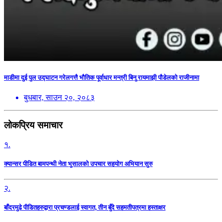
माडीमा दुई पुल उद्घाटन गरेलगत्तै भौतिक पूर्वाधार मन्त्री बिनु रायमाझी पौडेलको राजीनामा
बुधबार, साउन २०, २०८३
लोकप्रिय समाचार
१.
क्यान्सर पीडित बामपन्थी नेता भुसालकाे उपचार सहयोग अभियान सुरु
२.
बाँदरमुढे पीडितहरुद्वारा प्रचण्डलाई स्वागत, तीन बुँदे सहमतीपत्रमा हस्ताक्षर