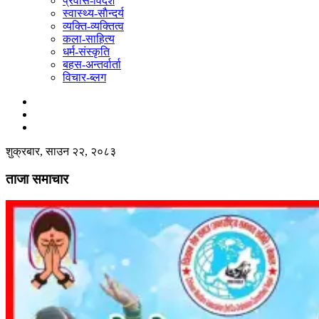
प्रवास-विदेश
स्वास्थ्य-साैन्दर्य
व्यक्ति-व्यक्तित्व
कला-साहित्य
धर्म-संस्कृति
बहस-अन्तर्वार्ता
विचार-ब्लग
शुक्रबार, साउन २२, २०८३
ताजा समाचार