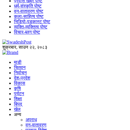
प्रवास खबर पोष्ट
धर्म-संस्कृति पोष्ट
वन-वातावरण पोष्ट
कला-साहित्य पोष्ट
भिडियो-पडकास्ट पोष्ट
व्यक्ति-व्यक्तित्व पोष्ट
विचार-ब्लग पोष्ट
शुक्रबार, साउन २२, २०८३
माडी
चितवन
निर्वाचन
देश-प्रदेश
विकास
कृषि
पर्यटन
शिक्षा
बिपद्
खेल
अन्य
अपराध
वन-वातावरण