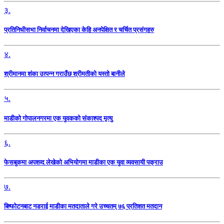
३.
प्रतिनिधीसभा निर्वाचनमा देखिएका केहि अनपेक्षित र चर्चित प्रसंगहरु
४.
श्रीमानमा शंका उत्पन्न गराउँछ श्रीमतीको यस्तो बानीले
५.
माडीको गोपालनगरमा एक युवकको संकाश्पद मृत्यु
६.
फेसबुकमा अपशव्द लेखेको अभियोगमा माडीका एक युवा व्यवसायी पक्राउ
७.
बिष्फोटनबाट नडराई माडीका मतदाताले गरे उच्चतम् ७६ प्रतिशत मतदान