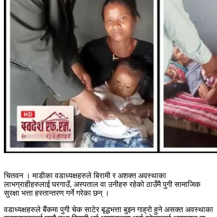
चितवन । माडीका वडाध्यक्षहरुले बिरामी र अशक्त अवस्थाका
लाभग्राहीहरुलाई घरगाउँ, अस्पताल वा उनीहरु रहेको ठाउँमै पुगी सामाजिक
सुरक्षा भत्ता हस्तान्तरण गर्ने गरेका छन् ।
वडाध्यक्षहरुले बैंकमा पुगी चेक साटेर बृद्धभत्ता बुझ्न गाह्रो हुने असक्त अवस्थाका