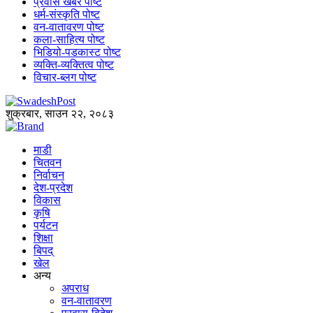
प्रवास खबर पोष्ट
धर्म-संस्कृति पोष्ट
वन-वातावरण पोष्ट
कला-साहित्य पोष्ट
भिडियो-पडकास्ट पोष्ट
व्यक्ति-व्यक्तित्व पोष्ट
विचार-ब्लग पोष्ट
शुक्रबार, साउन २२, २०८३
माडी
चितवन
निर्वाचन
देश-प्रदेश
विकास
कृषि
पर्यटन
शिक्षा
बिपद्
खेल
अन्य
अपराध
वन-वातावरण