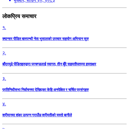
बुधबार, साउन २०, २०८३
लोकप्रिय समाचार
१.
क्यान्सर पीडित बामपन्थी नेता भुसालकाे उपचार सहयोग अभियान सुरु
२.
बाँदरमुढे पीडितहरुद्वारा प्रचण्डलाई स्वागत, तीन बुँदे सहमतीपत्रमा हस्ताक्षर
३.
प्रतिनिधीसभा निर्वाचनमा देखिएका केहि अनपेक्षित र चर्चित प्रसंगहरु
४.
श्रीमानमा शंका उत्पन्न गराउँछ श्रीमतीको यस्तो बानीले