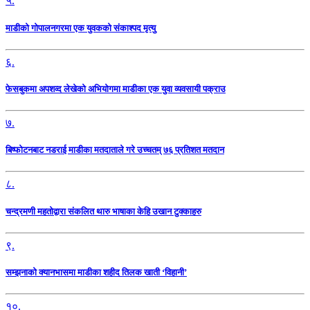
५.
माडीको गोपालनगरमा एक युवकको संकाश्पद मृत्यु
६.
फेसबुकमा अपशव्द लेखेको अभियोगमा माडीका एक युवा व्यवसायी पक्राउ
७.
बिष्फोटनबाट नडराई माडीका मतदाताले गरे उच्चतम् ७६ प्रतिशत मतदान
८.
चन्द्रमणी महतोद्वारा संकलित थारु भाषाका केहि उखान टुक्काहरु
९.
सम्झनाको क्यानभासमा माडीका शहीद तिलक खाती ‘विहानी’
१०.