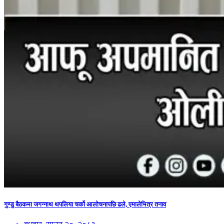
गुण्डु बैठकमा जगन्नाथ थपलिया चर्को आलोचनापछि ढले, एमालेभित्र तनाव