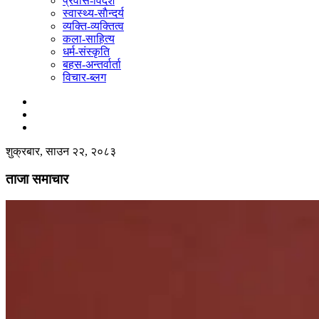
प्रवास-विदेश
स्वास्थ्य-साैन्दर्य
व्यक्ति-व्यक्तित्व
कला-साहित्य
धर्म-संस्कृति
बहस-अन्तर्वार्ता
विचार-ब्लग
शुक्रबार, साउन २२, २०८३
ताजा समाचार