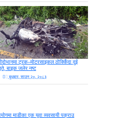
तीदोभानमा ट्रक–मोटरसाइकल ठोक्किँदा दुई
इते, बाइक जलेर नष्ट
बुधबार, साउन २०, २०८३
योगमा माडीका एक युवा व्यवसायी पक्राउ