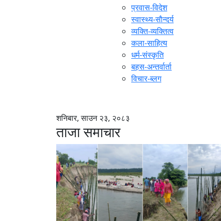
प्रवास-विदेश
स्वास्थ्य-साैन्दर्य
व्यक्ति-व्यक्तित्व
कला-साहित्य
धर्म-संस्कृति
बहस-अन्तर्वार्ता
विचार-ब्लग
शनिबार, साउन २३, २०८३
ताजा समाचार