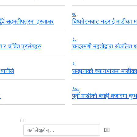
७.
ुँदे सहमतीपत्रमा हस्ताक्षर
बिष्फोटनबाट नडराई माडीका म
८.
 र चर्चित प्रसंगहरु
चन्द्रमणी महतोद्वारा संकलित 
९.
 बानीले
सम्झनाको क्यानभासमा माडीका
१०.
पूर्वी माडीको बगही बजारमा दुग