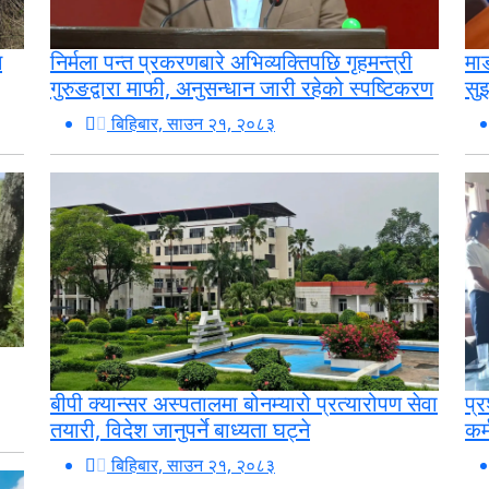
न
निर्मला पन्त प्रकरणबारे अभिव्यक्तिपछि गृहमन्त्री
माड
गुरुङद्वारा माफी, अनुसन्धान जारी रहेको स्पष्टिकरण
सु
बिहिबार, साउन २१, २०८३
प्
बीपी क्यान्सर अस्पतालमा बोनम्यारो प्रत्यारोपण सेवा
कर
तयारी, विदेश जानुपर्ने बाध्यता घट्ने
बिहिबार, साउन २१, २०८३