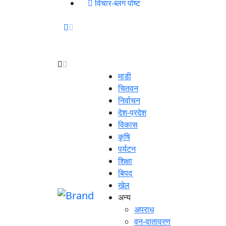
विचार-ब्लग पोष्ट
माडी
चितवन
निर्वाचन
देश-प्रदेश
विकास
कृषि
पर्यटन
शिक्षा
बिपद्
खेल
अन्य
अपराध
वन-वातावरण