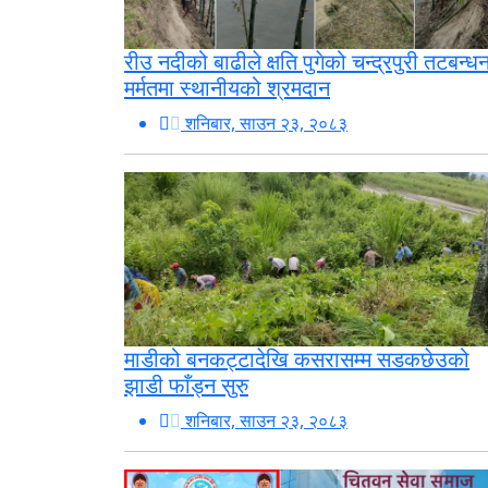
रीउ नदीको बाढीले क्षति पुगेको चन्द्रपुरी तटबन्ध
मर्मतमा स्थानीयको श्रमदान
शनिबार, साउन २३, २०८३
माडीको बनकट्टादेखि कसरासम्म सडकछेउको
झाडी फाँड्न सुरु
शनिबार, साउन २३, २०८३