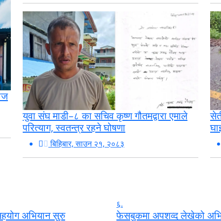
तीज
से
युवा संघ माडी–८ का सचिव कृष्ण गौतमद्वारा एमाले
घा
परित्याग, स्वतन्त्र रहने घोषणा
बिहिबार, साउन २१, २०८३
६.
 सहयोग अभियान सुरु
फेसबुकमा अपशव्द लेखेको अभि