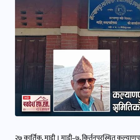
२७ कार्तिक, माडी । माडी–७, किर्तनपुरस्थित कल्याण