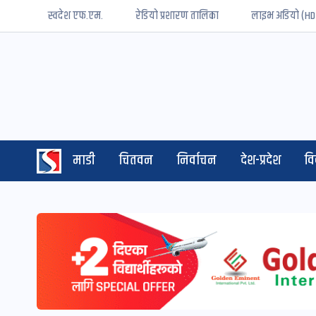
स्वदेश एफ.एम.
रेडियो प्रशारण तालिका
लाइभ अडियो (HD
माडी
चितवन
निर्वाचन
देश-प्रदेश
व