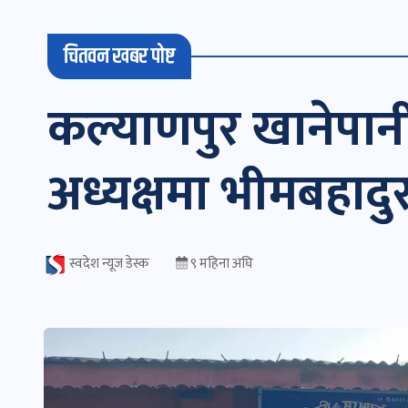
चितवन खबर पोष्ट
कल्याणपुर खानेपा
अध्यक्षमा भीमबहादुर क
स्वदेश न्यूज डेस्क
९ महिना अघि