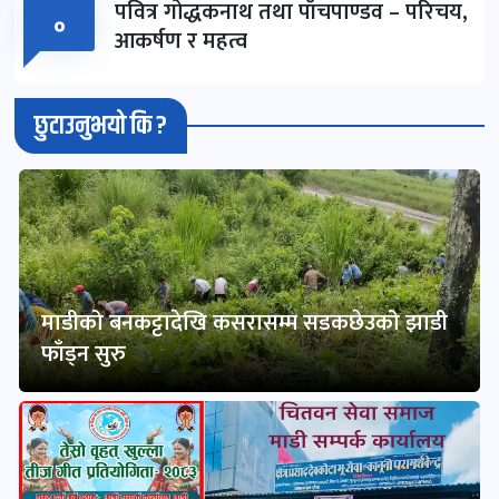
पवित्र गोद्धकनाथ तथा पाँचपाण्डव – परिचय,
०
आकर्षण र महत्व
छुटाउनुभयो कि ?
माडीको बनकट्टादेखि कसरासम्म सडकछेउको झाडी
फाँड्न सुरु