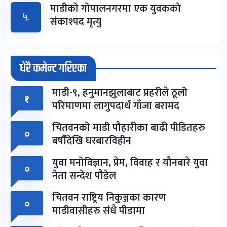
माडीको गोपालनगरमा एक युवकको
५.
संकाश्पद मृत्यु
धेरै कमेन्ट गरिएका
माडी-९, हनुमानझुलाबाट प्रहरीले ठूलो
१
परिमाणमा लागुपदार्थ गाँजा बरामद
चितवनको माडी पौहारीका बाढी पीडितहरु
०
बर्षौंदेखि घरबारविहीन
युवा मनोविज्ञान, प्रेम, विवाह र यौनबारे युवा
०
नेता सन्देश पौडेल
चितवन राष्ट्रिय निकुञ्जका कारण
०
माडीवासीहरु संधै पीडामा