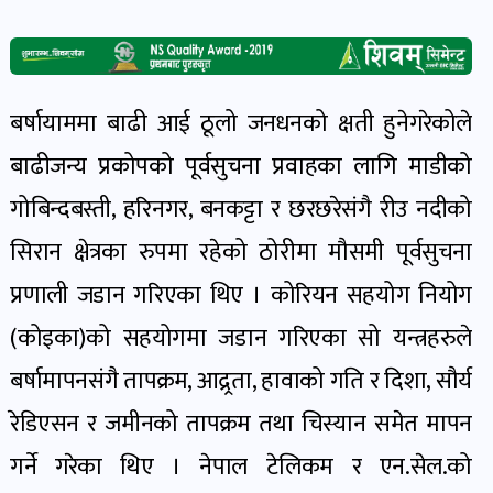
खेल
र
खेलाडी
पोष्ट
बर्षायाममा बाढी आई ठूलो जनधनको क्षती हुनेगरेकोले
बाढीजन्य प्रकोपको पूर्वसुचना प्रवाहका लागि माडीको
अपराध
गोबिन्दबस्ती, हरिनगर, बनकट्टा र छरछरेसंगै रीउ नदीको
खबर
सिरान क्षेत्रका रुपमा रहेको ठोरीमा मौसमी पूर्वसुचना
पोष्ट
प्रणाली जडान गरिएका थिए । कोरियन सहयोग नियोग
स्वास्थ्य
(कोइका)को सहयोगमा जडान गरिएका सो यन्त्रहरुले
खबर
बर्षामापनसंगै तापक्रम, आद्र्रता, हावाको गति र दिशा, सौर्य
पोष्ट
रेडिएसन र जमीनको तापक्रम तथा चिस्यान समेत मापन
गर्ने गरेका थिए । नेपाल टेलिकम र एन.सेल.को
प्रवास