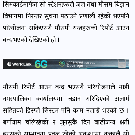
सिमकार्डमार्फत सो स्टेशनहरुले जल तथा मौसम बिज्ञान
खबर
पोष्ट
विभागमा निरन्तर सुचना पठाउने प्रणाली रहेको भएपनि
परियोजना सकिएसंगै मौसमी यन्त्रहरुको रिपोर्ट आउन
धर्म-
बन्द भएको देखिएको हो ।
संस्कृति
पोष्ट
वन-
वातावरण
मौसमी रिपोर्ट आउन बन्द भएसंगै परियोजनाले माडी
पोष्ट
नगरपालिका कार्यालयमा जडान गरिदिएको अलार्म
सहितको डिस्प्ले सिस्टम पनि काम नलाग्ने भएको छ ।
कला-
साहित्य
बर्षायाम चलिरहेको र जुनसुकै दिन बाढीजन्य क्षती
पोष्ट
हुनसक्ने सम्भावना प्रवल रहेको अवस्थामा तत्कालै सो