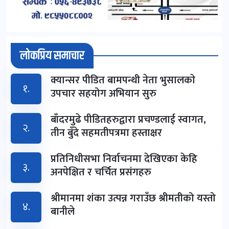
लोकप्रिय समाचार
क्यान्सर पीडित बामपन्थी नेता भुसालकाे
१.
उपचार सहयोग अभियान सुरु
बाँदरमुढे पीडितहरुद्वारा प्रचण्डलाई स्वागत,
२.
तीन बुँदे सहमतीपत्रमा हस्ताक्षर
प्रतिनिधीसभा निर्वाचनमा देखिएका केहि
३.
अनपेक्षित र चर्चित प्रसंगहरु
श्रीमानमा शंका उत्पन्न गराउँछ श्रीमतीको यस्तो
४.
बानीले