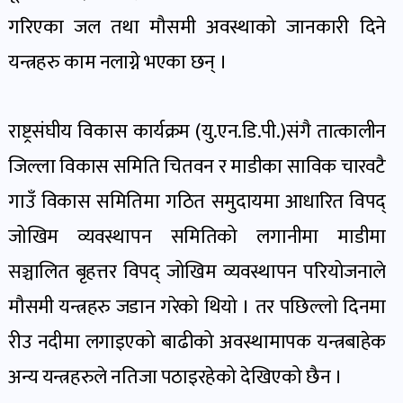
पोष्ट
गरिएका जल तथा मौसमी अवस्थाको जानकारी दिने
यन्त्रहरु काम नलाग्ने भएका छन् ।
पर्यटन
खबर
पोष्ट
राष्ट्रसंघीय विकास कार्यक्रम (यु.एन.डि.पी.)संगै तात्कालीन
जिल्ला विकास समिति चितवन र माडीका साविक चारवटै
शिक्षा
गाउँ विकास समितिमा गठित समुदायमा आधारित विपद्
खबर
जोखिम व्यवस्थापन समितिको लगानीमा माडीमा
पोष्ट
सञ्चालित बृहत्तर विपद् जोखिम व्यवस्थापन परियोजनाले
बिपद-
मौसमी यन्त्रहरु जडान गरेको थियो । तर पछिल्लो दिनमा
जोखिम
रीउ नदीमा लगाइएको बाढीको अवस्थामापक यन्त्रबाहेक
पोष्ट
अन्य यन्त्रहरुले नतिजा पठाइरहेको देखिएको छैन ।