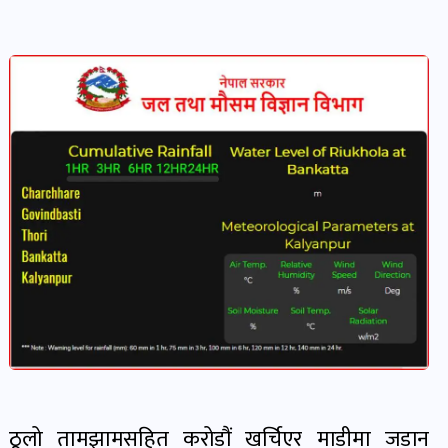
देश-
प्रदेश
खबर
पोष्ट
विकास-
निर्माण
खबर
पोष्ट
कृषि
र
कृषक
ठूलो तामझामसहित करोडौं खर्चिएर माडीमा जडान