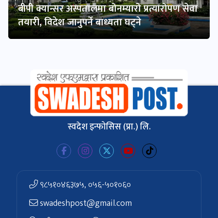
बीपी क्यान्सर अस्पतालमा बोनम्यारो प्रत्यारोपण सेवा
तयारी, विदेश जानुपर्ने बाध्यता घट्ने
स्वदेश इन्फोसिस (प्रा.) लि.
९८५१०४६३७५, ०५६-५०१०६०
swadeshpost@gmail.com