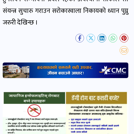
संयन्त्र सुचारु गराउन सरोकारवाला निकायको ध्यान पुग्नु
भिडियो-
जरुरी देखिन्छ ।
पडकास्ट
पोष्ट
व्यक्ति-
व्यक्तित्व
पोष्ट
विचार-
ब्लग
पोष्ट