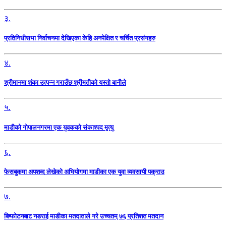
३.
प्रतिनिधीसभा निर्वाचनमा देखिएका केहि अनपेक्षित र चर्चित प्रसंगहरु
४.
श्रीमानमा शंका उत्पन्न गराउँछ श्रीमतीको यस्तो बानीले
५.
माडीको गोपालनगरमा एक युवकको संकाश्पद मृत्यु
६.
फेसबुकमा अपशव्द लेखेको अभियोगमा माडीका एक युवा व्यवसायी पक्राउ
७.
बिष्फोटनबाट नडराई माडीका मतदाताले गरे उच्चतम् ७६ प्रतिशत मतदान