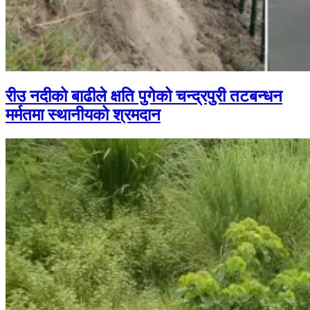
रीउ नदीको बाढीले क्षति पुगेको चन्द्रपुरी तटबन्धन
मर्मतमा स्थानीयको श्रमदान