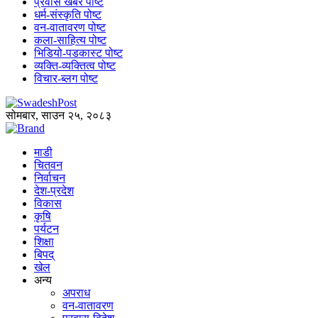
प्रवास खबर पोष्ट
धर्म-संस्कृति पोष्ट
वन-वातावरण पोष्ट
कला-साहित्य पोष्ट
भिडियो-पडकास्ट पोष्ट
व्यक्ति-व्यक्तित्व पोष्ट
विचार-ब्लग पोष्ट
सोमबार, साउन २५, २०८३
माडी
चितवन
निर्वाचन
देश-प्रदेश
विकास
कृषि
पर्यटन
शिक्षा
बिपद्
खेल
अन्य
अपराध
वन-वातावरण