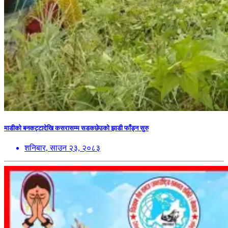
माडीको बनकट्टादेखि कसरासम्म सडकछेउको झाडी फाँड्न सुरु
शनिबार, साउन २३, २०८३