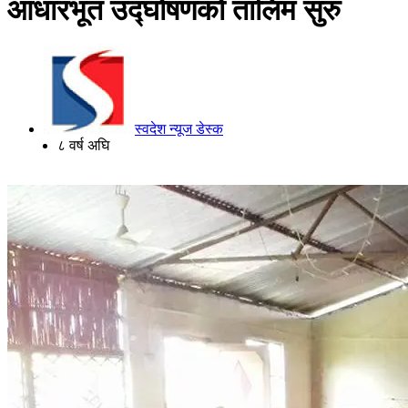
आधारभूत उद्घोषणको तालिम सुरु
स्वदेश न्यूज डेस्क
८ वर्ष अघि