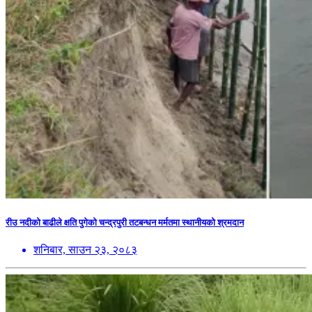
रीउ नदीको बाढीले क्षति पुगेको चन्द्रपुरी तटबन्धन मर्मतमा स्थानीयको श्रमदान
शनिबार, साउन २३, २०८३