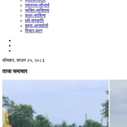
प्रवास-विदेश
स्वास्थ्य-साैन्दर्य
व्यक्ति-व्यक्तित्व
कला-साहित्य
धर्म-संस्कृति
बहस-अन्तर्वार्ता
विचार-ब्लग
सोमबार, साउन २५, २०८३
ताजा समाचार