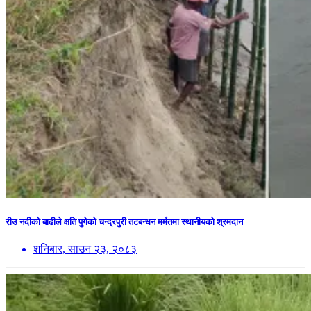
रीउ नदीको बाढीले क्षति पुगेको चन्द्रपुरी तटबन्धन मर्मतमा स्थानीयको श्रमदान
शनिबार, साउन २३, २०८३