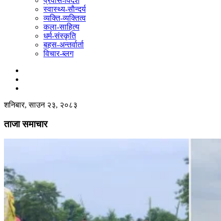
प्रवास-विदेश
स्वास्थ्य-साैन्दर्य
व्यक्ति-व्यक्तित्व
कला-साहित्य
धर्म-संस्कृति
बहस-अन्तर्वार्ता
विचार-ब्लग
शनिबार, साउन २३, २०८३
ताजा समाचार