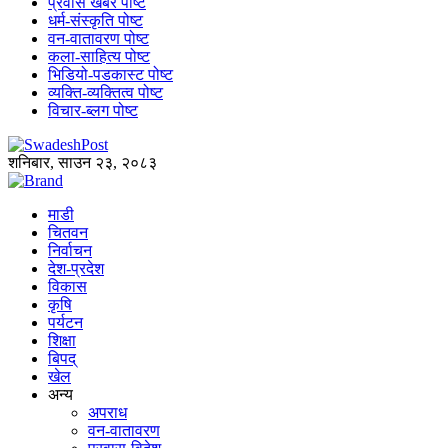
प्रवास खबर पोष्ट
धर्म-संस्कृति पोष्ट
वन-वातावरण पोष्ट
कला-साहित्य पोष्ट
भिडियो-पडकास्ट पोष्ट
व्यक्ति-व्यक्तित्व पोष्ट
विचार-ब्लग पोष्ट
शनिबार, साउन २३, २०८३
माडी
चितवन
निर्वाचन
देश-प्रदेश
विकास
कृषि
पर्यटन
शिक्षा
बिपद्
खेल
अन्य
अपराध
वन-वातावरण