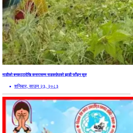
माडीको बनकट्टादेखि कसरासम्म सडकछेउको झाडी फाँड्न सुरु
शनिबार, साउन २३, २०८३