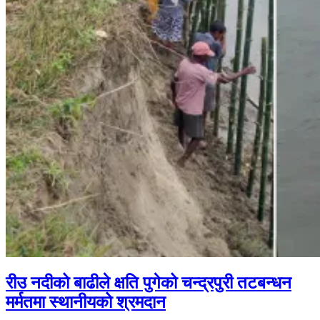
रीउ नदीको बाढीले क्षति पुगेको चन्द्रपुरी तटबन्धन
मर्मतमा स्थानीयको श्रमदान