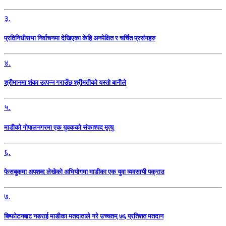
३.
प्रतिनिधीसभा निर्वाचनमा देखिएका केहि अनपेक्षित र चर्चित प्रसंगहरु
४.
श्रीमानमा शंका उत्पन्न गराउँछ श्रीमतीको यस्तो बानीले
५.
माडीको गोपालनगरमा एक युवकको संकाश्पद मृत्यु
६.
फेसबुकमा अपशव्द लेखेको अभियोगमा माडीका एक युवा व्यवसायी पक्राउ
७.
बिष्फोटनबाट नडराई माडीका मतदाताले गरे उच्चतम् ७६ प्रतिशत मतदान