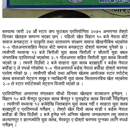
बरुवामा जारी २४ औं स्टार कप फुटबल प्रतियोगिता २०७५ अन्तरगत तेश्रो
दिनका खेलहरु सम्पन्न भएका छन् । पहिलो खेल विहान १० बजे नेपाल बोटे
समाज बनकट्टा र प्रकृति तथा वातावरण संरक्षण समाज खैरहनीबिच भएकोमा
१–० गोलअन्तरसहित नेपाल बोटे समाज बनकट्टा दोश्रो चरणमा पुगेको छ ।
त्यसैगरी मध्यान्ह १२ बजे चिरौली युवा क्लब चिरौली र चौतारी युवा क्बल
भंगताबिच प्रतिस्पर्धा भएकोमा २–१ गोलअन्तर सहित चिरौली युवा क्लब बिजयी
भएको छ । त्यस्तै दिउँसो २ बजे साहारा युवा क्लब ब्रह्मपुरी र बर्डस नेपाल
बघौंडा ए ले स्पर्धा गरेकोमा १–० गोलअन्तरले बर्डस् नेपाल बघौंडा दोश्रो चरणमा
प्रवेश गरेको छ । त्यसैगरी चौथो तथा अन्तिम खेलमा आयोजक स्टार स्पोर्टस्
क्लब बरुवाको भेट्रान समूह र नवबिहानी युवा क्लब सितलपरबिच खेल भएकोमा
२–० ले स्टार स्पोर्टसको भेट्रान विजयी भएको छ ।
प्रतियोगिता अन्तरगत मंगलबार चौथो दिनका खेलहरु सञ्चालन हुनेछन् ।
बिहान १० बजे चैनपुर फुटबल क्लब चैनपुर र युनाइटेड क्लब बिरञ्ची भिँड्नेछन्
। त्यसैगरी मध्यान्ह १२ बजेदेखि जितबाहन युवा क्लब गर्दी र साहारा युवा क्लब
ब्रह्मपुरी ए प्रतिस्पर्धा गर्नेछन् । तेश्रो खेल दियो क्लब माडी र बर्डस नेपाल
बघौंडा बी बिच दिउँसो २ बजे हुनेछ भने अन्तिम खेलमा जनकल्याण तमु समाज
कल्याणपुर र ज्ञानज्योति युवा क्लब, भैरवपुर ए दोश्रो चरणमा पुग्नका लागि स्पर्धा
गर्नेछन् ।