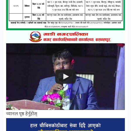
च्यानल पृष्ठ हेर्नुहोस्