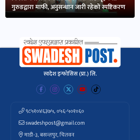
गुरुङद्वारा माफी, अनुसन्धान जारी रहेको स्पष्टिकरण
स्वदेश इन्फोसिस (प्रा.) लि.
९८५१०४६३७५, ०५६-५०१०६०
swadeshpost@gmail.com
माडी-३, बसन्तपुर, चितवन