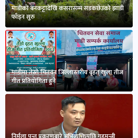
माडीको बनकट्टादेखि कसरासम्म सडकछेउको झाडी
फाँड्न सुरु
माडीमा तेस्रो चितवन जिल्लास्तरीय बृहत् खुला तीज
गीत प्रतियोगिता हुने
निर्मला पन्त प्रकरणबारे अभिव्यक्तिपछि गृहमन्त्री