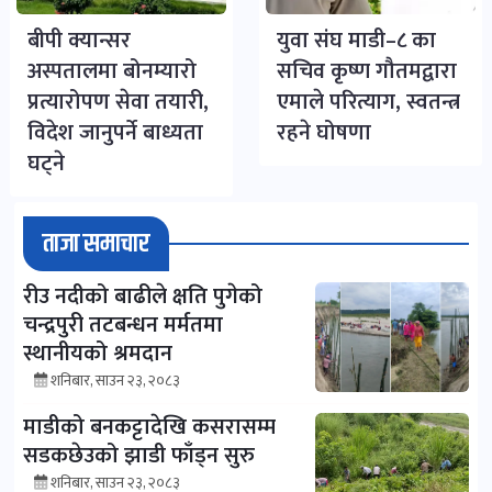
बीपी क्यान्सर
युवा संघ माडी–८ का
अस्पतालमा बोनम्यारो
सचिव कृष्ण गौतमद्वारा
प्रत्यारोपण सेवा तयारी,
एमाले परित्याग, स्वतन्त्र
विदेश जानुपर्ने बाध्यता
रहने घोषणा
घट्ने
ताजा समाचार
रीउ नदीको बाढीले क्षति पुगेको
चन्द्रपुरी तटबन्धन मर्मतमा
स्थानीयको श्रमदान
शनिबार, साउन २३, २०८३
माडीको बनकट्टादेखि कसरासम्म
सडकछेउको झाडी फाँड्न सुरु
शनिबार, साउन २३, २०८३