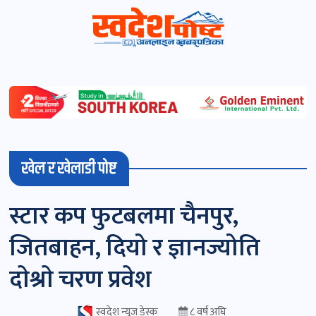
स्वदेशपोष्ट
विशेष
माडी
खेल र खेलाडी पोष्ट
(स्थानीय)
खबर
स्टार कप फुटबलमा चैनपुर,
पोष्ट
जितबाहन, दियो र ज्ञानज्योति
चितवन
दाेश्राे चरण प्रवेश
खबर
पोष्ट
स्वदेश न्यूज डेस्क
८ वर्ष अघि