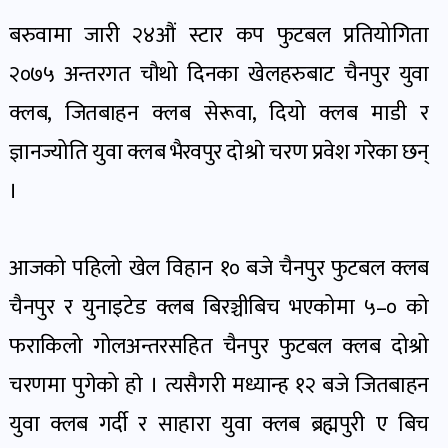
पोष्ट
बरुवामा जारी २४औं स्टार कप फुटबल प्रतियोगिता
२०७५ अन्तरगत चौथो दिनका खेलहरुबाट चैनपुर युवा
पर्यटन
खबर
क्लब, जितबाहन क्लब सेरूवा, दियो क्लब माडी र
पोष्ट
ज्ञानज्योति युवा क्लब भैरवपुर दाेश्राे चरण प्रवेश गरेका छन्
।
शिक्षा
खबर
पोष्ट
आजको पहिलो खेल विहान १० बजे चैनपुर फुटबल क्लब
चैनपुर र युनाइटेड क्लब बिरञ्चीबिच भएकोमा ५–० को
बिपद-
फराकिलो गोलअन्तरसहित चैनपुर फुटबल क्लब दोश्रो
जोखिम
चरणमा पुगेको हाे । त्यसैगरी मध्यान्ह १२ बजे जितबाहन
पोष्ट
युवा क्लब गर्दी र साहारा युवा क्लब ब्रह्मपुरी ए बिच