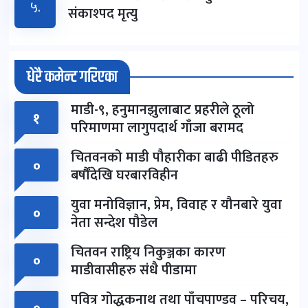
५.
संकाश्पद मृत्यु
धेरै कमेन्ट गरिएका
माडी-९, हनुमानझुलाबाट प्रहरीले ठूलो
१
परिमाणमा लागुपदार्थ गाँजा बरामद
चितवनको माडी पौहारीका बाढी पीडितहरु
०
बर्षौंदेखि घरबारविहीन
युवा मनोविज्ञान, प्रेम, विवाह र यौनबारे युवा
०
नेता सन्देश पौडेल
चितवन राष्ट्रिय निकुञ्जका कारण
०
माडीवासीहरु संधै पीडामा
पवित्र गोद्धकनाथ तथा पाँचपाण्डव – परिचय,