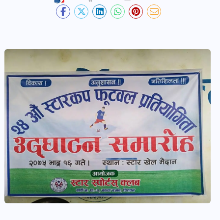
देश-
प्रदेश
खबर
पोष्ट
विकास-
निर्माण
खबर
पोष्ट
कृषि
र
कृषक