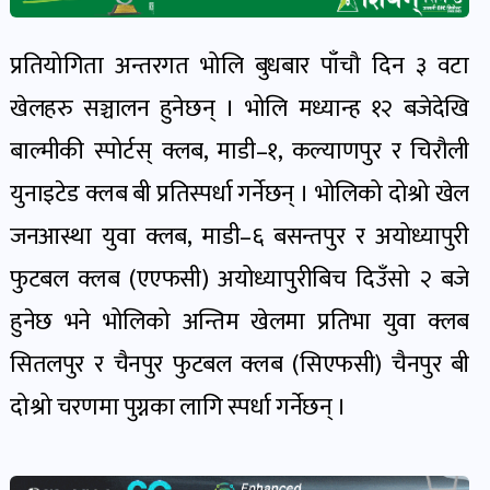
खबर
पोष्ट
प्रतियोगिता अन्तरगत भोलि बुधबार पाँचौ दिन ३ वटा
खेलहरु सञ्चालन हुनेछन् । भोलि मध्यान्ह १२ बजेदेखि
धर्म-
बाल्मीकी स्पोर्टस् क्लब, माडी–१, कल्याणपुर र चिरौली
संस्कृति
पोष्ट
युनाइटेड क्लब बी प्रतिस्पर्धा गर्नेछन् । भोलिको दोश्रो खेल
जनआस्था युवा क्लब, माडी–६ बसन्तपुर र अयोध्यापुरी
वन-
फुटबल क्लब (एएफसी) अयोध्यापुरीबिच दिउँसो २ बजे
वातावरण
हुनेछ भने भोलिको अन्तिम खेलमा प्रतिभा युवा क्लब
पोष्ट
सितलपुर र चैनपुर फुटबल क्लब (सिएफसी) चैनपुर बी
दोश्रो चरणमा पुग्नका लागि स्पर्धा गर्नेछन् ।
कला-
साहित्य
पोष्ट