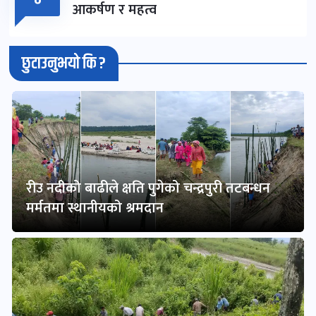
०
आकर्षण र महत्व
छुटाउनुभयो कि ?
रीउ नदीको बाढीले क्षति पुगेको चन्द्रपुरी तटबन्धन
मर्मतमा स्थानीयको श्रमदान