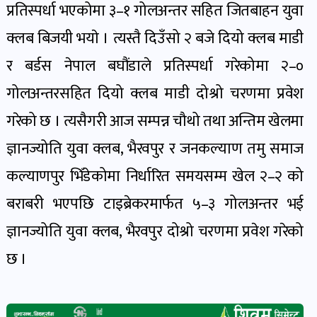
प्रतिस्पर्धा भएकोमा ३–१ गोलअन्तर सहित जितबाहन युवा
खेल
र
क्लब बिजयी भयाे । त्यस्तै दिउँसो २ बजे दियो क्लब माडी
खेलाडी
र बर्डस नेपाल बघौंडाले प्रतिस्पर्धा गरेकोमा २–०
पोष्ट
गोलअन्तरसहित दियो क्लब माडी दोश्रो चरणमा प्रवेश
गरेको छ । त्यसैगरी आज सम्पन्न चौथो तथा अन्तिम खेलमा
अपराध
खबर
ज्ञानज्योति युवा क्लब, भैरवपुर र जनकल्याण तमु समाज
पोष्ट
कल्याणपुर भिँडेकोमा निर्धारित समयसम्म खेल २–२ को
बराबरी भएपछि टाइब्रेकरमार्फत ५–३ गोलअन्तर भई
स्वास्थ्य
ज्ञानज्योति युवा क्लब, भैरवपुर दोश्रो चरणमा प्रवेश गरेको
खबर
पोष्ट
छ ।
प्रवास