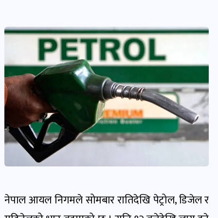
देश-
प्रदेश
खबर
पोष्ट
विकास-
निर्माण
खबर
पोष्ट
कृषि
र
नेपाल आयल निगमले सोमबार रातिदेखि पेट्रोल, डिजेल र
कृषक