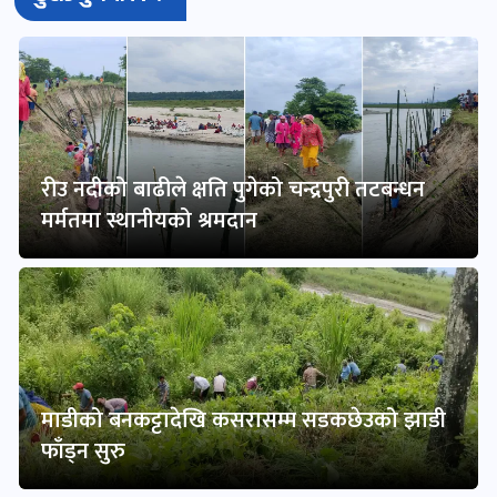
रीउ नदीको बाढीले क्षति पुगेको चन्द्रपुरी तटबन्धन
मर्मतमा स्थानीयको श्रमदान
माडीको बनकट्टादेखि कसरासम्म सडकछेउको झाडी
फाँड्न सुरु