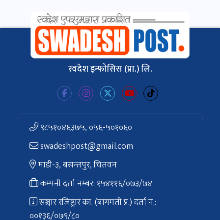
स्वदेश इन्फोसिस (प्रा.) लि.
९८५१०४६३७५, ०५६-५०१०६०
swadeshpost@gmail.com
माडी-३, बसन्तपुर, चितवन
कम्पनी दर्ता नम्बर: १५४११६/०७३/७४
सञ्चार रजिष्ट्रार का. (बागमती प्र.) दर्ता नं.:
००१३६/०७९/८०