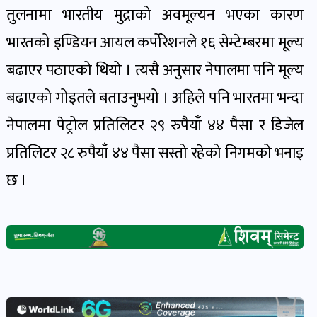
तुलनामा भारतीय मुद्राको अवमूल्यन भएका कारण
खेल
र
भारतको इण्डियन आयल कर्पोरेशनले १६ सेम्टेम्बरमा मूल्य
खेलाडी
बढाएर पठाएको थियो । त्यसै अनुसार नेपालमा पनि मूल्य
पोष्ट
बढाएको गोइतले बताउनुभयो । अहिले पनि भारतमा भन्दा
नेपालमा पेट्रोल प्रतिलिटर २९ रुपैयाँ ४४ पैसा र डिजेल
अपराध
खबर
प्रतिलिटर २८ रुपैयाँ ४४ पैसा सस्तो रहेको निगमको भनाइ
पोष्ट
छ ।
स्वास्थ्य
खबर
पोष्ट
प्रवास