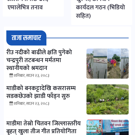
एमालेभित्र तनाव
कार्यदल गठन (भिडियो
सहित)
ताजा समाचार
रीउ नदीको बाढीले क्षति पुगेको
चन्द्रपुरी तटबन्धन मर्मतमा
स्थानीयको श्रमदान
शनिबार, साउन २३, २०८३
माडीको बनकट्टादेखि कसरासम्म
सडकछेउको झाडी फाँड्न सुरु
शनिबार, साउन २३, २०८३
माडीमा तेस्रो चितवन जिल्लास्तरीय
बृहत् खुला तीज गीत प्रतियोगिता