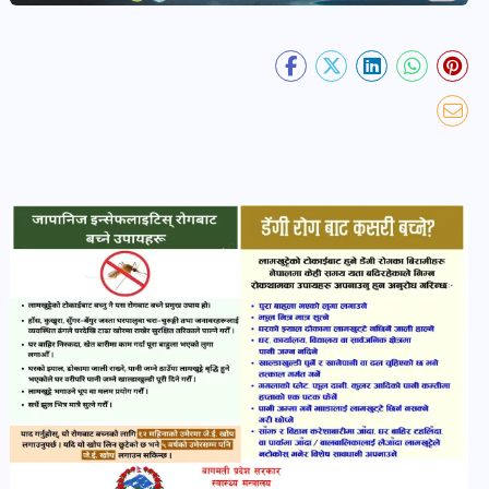
खबर
पोष्ट
धर्म-
संस्कृति
पोष्ट
वन-
वातावरण
पोष्ट
कला-
साहित्य
पोष्ट