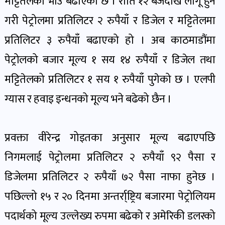
मट्टितेलको भाउ बढाएको छ । राति १२ बजेदेखि लागू हुने
पोष्ट
गरी पेट्रोलमा प्रतिलिटर २ रुपैयाँ र डिजेल र मट्टितेलमा
प्रतिलिटर ३ रुपैयाँ बढाएको हो । अब काठमाडौंमा
पर्यटन
खबर
पेट्रोलको बजार मूल्य १ सय १४ रुपैयाँ र डिजेल तथा
पोष्ट
मट्टितेलको प्रतिलिटर १ सय १ रुपैयाँ पुगेको छ । एलपी
ग्यास र हवाइ इन्धनको मूल्य भने बढेको छैन ।
शिक्षा
खबर
पोष्ट
प्रवक्ता वीरेन्द्र गोइतका अनुसार मूल्य बढाएपछि
निगमलाई पेट्रोलमा प्रतिलिटर २ रुपैयाँ ९२ पैसा र
बिपद-
डिजेलमा प्रतिलिटर २ रुपैयाँ ७२ पैसा नाफा हुनेछ ।
जोखिम
पछिल्लो १५ र २० दिनमा अन्तर्रा्ष्ट्रिय बजारमा पेट्रोलियम
पोष्ट
पदार्थको मूल्य उल्लेख्य रुपमा बढेको र अमेरिकी डलरको