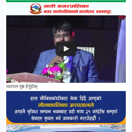
च्यानल पृष्ठ हेर्नुहोस्