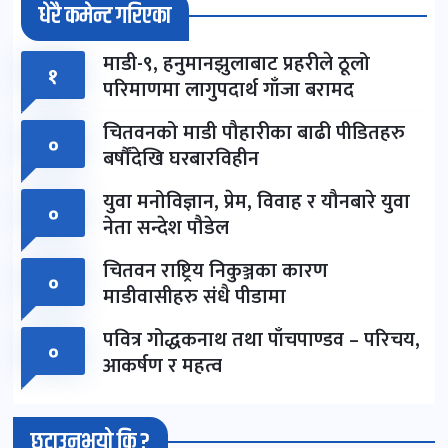
धेरै कमेन्ट गरिएका
माडी-९, हनुमानझुलाबाट प्रहरीले ठूलो
१
परिमाणमा लागुपदार्थ गाँजा बरामद
चितवनको माडी पौहारीका बाढी पीडितहरु
०
बर्षौंदेखि घरबारविहीन
युवा मनोविज्ञान, प्रेम, विवाह र यौनबारे युवा
०
नेता सन्देश पौडेल
चितवन राष्ट्रिय निकुञ्जका कारण
०
माडीवासीहरु संधै पीडामा
पवित्र गोद्धकनाथ तथा पाँचपाण्डव – परिचय,
०
आकर्षण र महत्व
छुटाउनुभयो कि ?