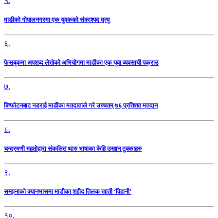
५.
माडीको गोपालनगरमा एक युवकको संकाश्पद मृत्यु
६.
फेसबुकमा अपशव्द लेखेको अभियोगमा माडीका एक युवा व्यवसायी पक्राउ
७.
बिष्फोटनबाट नडराई माडीका मतदाताले गरे उच्चतम् ७६ प्रतिशत मतदान
८.
चन्द्रमणी महतोद्वारा संकलित थारु भाषाका केहि उखान टुक्काहरु
९.
सम्झनाको क्यानभासमा माडीका शहीद तिलक खाती ‘विहानी’
१०.