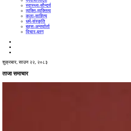
प्रवास-विदेश
स्वास्थ्य-साैन्दर्य
व्यक्ति-व्यक्तित्व
कला-साहित्य
धर्म-संस्कृति
बहस-अन्तर्वार्ता
विचार-ब्लग
शुक्रबार, साउन २२, २०८३
ताजा समाचार