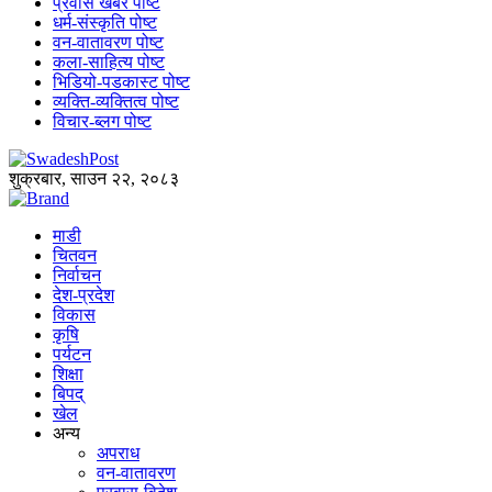
प्रवास खबर पोष्ट
धर्म-संस्कृति पोष्ट
वन-वातावरण पोष्ट
कला-साहित्य पोष्ट
भिडियो-पडकास्ट पोष्ट
व्यक्ति-व्यक्तित्व पोष्ट
विचार-ब्लग पोष्ट
शुक्रबार, साउन २२, २०८३
माडी
चितवन
निर्वाचन
देश-प्रदेश
विकास
कृषि
पर्यटन
शिक्षा
बिपद्
खेल
अन्य
अपराध
वन-वातावरण