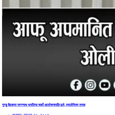
गुण्डु बैठकमा जगन्नाथ थपलिया चर्को आलोचनापछि ढले, एमालेभित्र तनाव