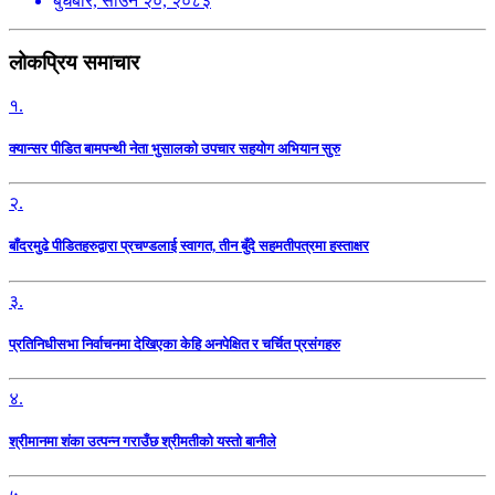
बुधबार, साउन २०, २०८३
लोकप्रिय समाचार
१.
क्यान्सर पीडित बामपन्थी नेता भुसालकाे उपचार सहयोग अभियान सुरु
२.
बाँदरमुढे पीडितहरुद्वारा प्रचण्डलाई स्वागत, तीन बुँदे सहमतीपत्रमा हस्ताक्षर
३.
प्रतिनिधीसभा निर्वाचनमा देखिएका केहि अनपेक्षित र चर्चित प्रसंगहरु
४.
श्रीमानमा शंका उत्पन्न गराउँछ श्रीमतीको यस्तो बानीले