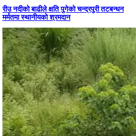
रीउ नदीको बाढीले क्षति पुगेको चन्द्रपुरी तटबन्धन
मर्मतमा स्थानीयको श्रमदान