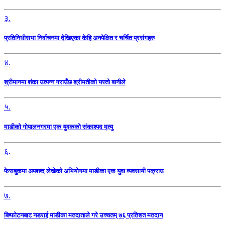
३.
प्रतिनिधीसभा निर्वाचनमा देखिएका केहि अनपेक्षित र चर्चित प्रसंगहरु
४.
श्रीमानमा शंका उत्पन्न गराउँछ श्रीमतीको यस्तो बानीले
५.
माडीको गोपालनगरमा एक युवकको संकाश्पद मृत्यु
६.
फेसबुकमा अपशव्द लेखेको अभियोगमा माडीका एक युवा व्यवसायी पक्राउ
७.
बिष्फोटनबाट नडराई माडीका मतदाताले गरे उच्चतम् ७६ प्रतिशत मतदान