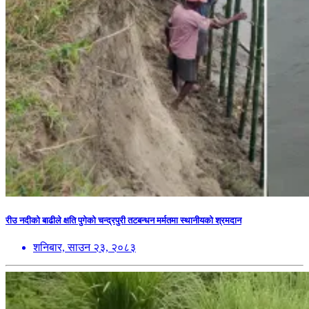
रीउ नदीको बाढीले क्षति पुगेको चन्द्रपुरी तटबन्धन मर्मतमा स्थानीयको श्रमदान
शनिबार, साउन २३, २०८३