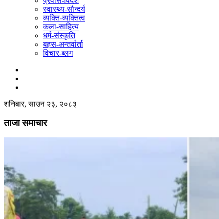
प्रवास-विदेश
स्वास्थ्य-साैन्दर्य
व्यक्ति-व्यक्तित्व
कला-साहित्य
धर्म-संस्कृति
बहस-अन्तर्वार्ता
विचार-ब्लग
शनिबार, साउन २३, २०८३
ताजा समाचार