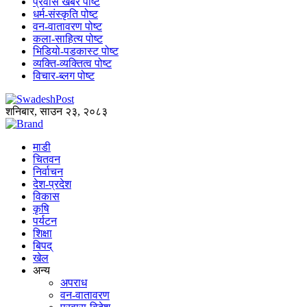
प्रवास खबर पोष्ट
धर्म-संस्कृति पोष्ट
वन-वातावरण पोष्ट
कला-साहित्य पोष्ट
भिडियो-पडकास्ट पोष्ट
व्यक्ति-व्यक्तित्व पोष्ट
विचार-ब्लग पोष्ट
शनिबार, साउन २३, २०८३
माडी
चितवन
निर्वाचन
देश-प्रदेश
विकास
कृषि
पर्यटन
शिक्षा
बिपद्
खेल
अन्य
अपराध
वन-वातावरण