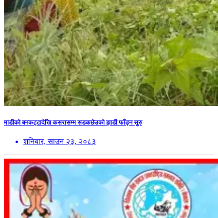
माडीको बनकट्टादेखि कसरासम्म सडकछेउको झाडी फाँड्न सुरु
शनिबार, साउन २३, २०८३