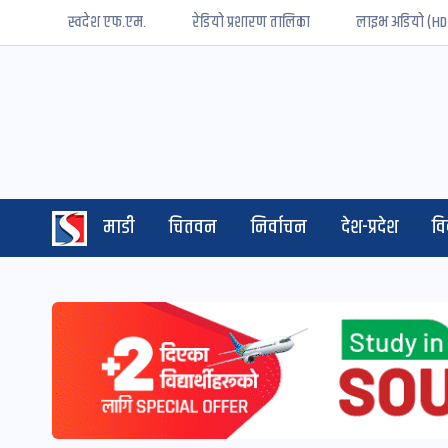
स्वदेश एफ.एम.
रेडियो प्रशारण तालिका
लाइभ अडियो (HD
माडी
चितवन
निर्वाचन
देश-प्रदेश
व