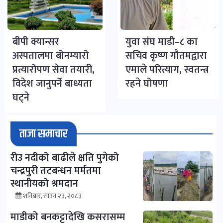
बीपी क्यान्सर
युवा संघ माडी–८ का
अस्पतालमा बोनम्यारो
सचिव कृष्ण गौतमद्वारा
प्रत्यारोपण सेवा तयारी,
एमाले परित्याग, स्वतन्त्र
विदेश जानुपर्ने बाध्यता
रहने घोषणा
घट्ने
ताजा समाचार
रीउ नदीको बाढीले क्षति पुगेको
चन्द्रपुरी तटबन्धन मर्मतमा
स्थानीयको श्रमदान
शनिबार, साउन २३, २०८३
माडीको बनकट्टादेखि कसरासम्म