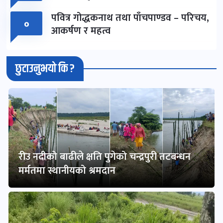
पवित्र गोद्धकनाथ तथा पाँचपाण्डव – परिचय,
०
आकर्षण र महत्व
छुटाउनुभयो कि ?
रीउ नदीको बाढीले क्षति पुगेको चन्द्रपुरी तटबन्धन
मर्मतमा स्थानीयको श्रमदान