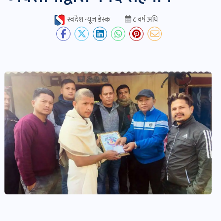
स्वदेश न्यूज डेस्क
८ वर्ष अघि
देश-
प्रदेश
खबर
पोष्ट
विकास-
निर्माण
खबर
पोष्ट
कृषि
र
कृषक