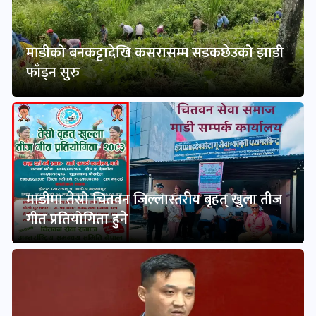
माडीको बनकट्टादेखि कसरासम्म सडकछेउको झाडी
फाँड्न सुरु
माडीमा तेस्रो चितवन जिल्लास्तरीय बृहत् खुला तीज
गीत प्रतियोगिता हुने