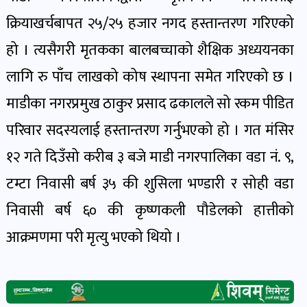
खेल
क्रियाखर्चबापत २५/२५ हजार नगद हस्तान्तरण गरिएको
र
हो । त्यसैगरी मृतकका बालबच्चाको शैक्षिक अध्ययनका
खेलाडी
पोष्ट
लागि रु पाँच लाखको कोष स्थापना समेत गरिएको छ ।
माडीका नगरप्रमुख ठाकुर प्रसाद ढकालले सो रकम पीडित
अपराध
परिवार सदस्यलाई हस्तान्तरण गर्नुभएको हो । गत मंसिर
खबर
१२ गते दिउँसो करीब ३ बजे माडी नगरपालिका वडा नं. ९,
पोष्ट
टम्टा निवासी बर्ष ३५ की शुसिला भण्डारी र सोही वडा
निवासी बर्ष ६० की कृष्णकली पौडेलको हात्तीको
स्वास्थ्य
खबर
आक्रमणमा परी मृत्यु भएको थियो ।
पोष्ट
प्रवास