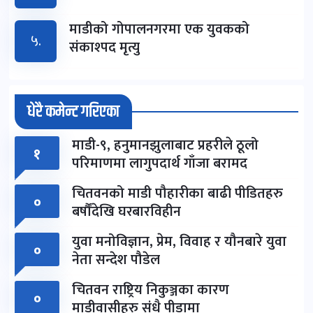
माडीको गोपालनगरमा एक युवकको
५.
संकाश्पद मृत्यु
धेरै कमेन्ट गरिएका
माडी-९, हनुमानझुलाबाट प्रहरीले ठूलो
१
परिमाणमा लागुपदार्थ गाँजा बरामद
चितवनको माडी पौहारीका बाढी पीडितहरु
०
बर्षौंदेखि घरबारविहीन
युवा मनोविज्ञान, प्रेम, विवाह र यौनबारे युवा
०
नेता सन्देश पौडेल
चितवन राष्ट्रिय निकुञ्जका कारण
०
माडीवासीहरु संधै पीडामा