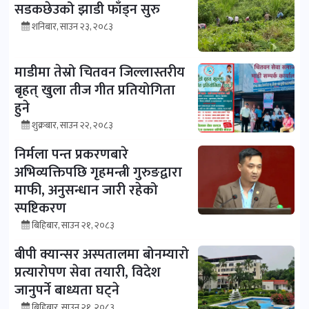
सडकछेउको झाडी फाँड्न सुरु
शनिबार, साउन २३, २०८३
माडीमा तेस्रो चितवन जिल्लास्तरीय
बृहत् खुला तीज गीत प्रतियोगिता
हुने
शुक्रबार, साउन २२, २०८३
निर्मला पन्त प्रकरणबारे
अभिव्यक्तिपछि गृहमन्त्री गुरुङद्वारा
माफी, अनुसन्धान जारी रहेको
स्पष्टिकरण
बिहिबार, साउन २१, २०८३
बीपी क्यान्सर अस्पतालमा बोनम्यारो
प्रत्यारोपण सेवा तयारी, विदेश
जानुपर्ने बाध्यता घट्ने
बिहिबार, साउन २१, २०८३