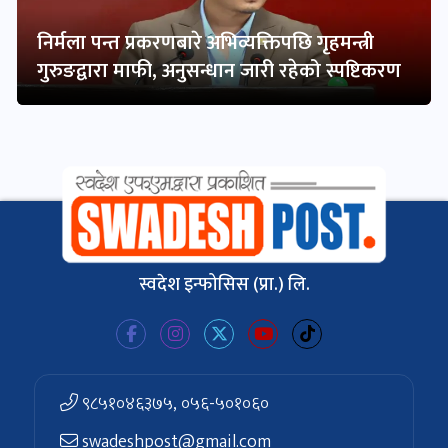
निर्मला पन्त प्रकरणबारे अभिव्यक्तिपछि गृहमन्त्री
गुरुङद्वारा माफी, अनुसन्धान जारी रहेको स्पष्टिकरण
स्वदेश इन्फोसिस (प्रा.) लि.
९८५१०४६३७५, ०५६-५०१०६०
swadeshpost@gmail.com