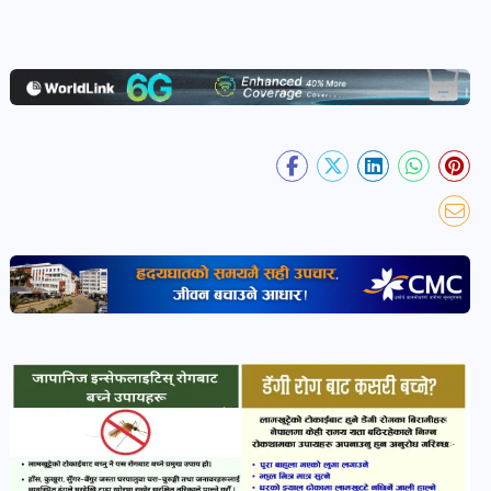
खबर
पोष्ट
धर्म-
संस्कृति
पोष्ट
वन-
वातावरण
पोष्ट
कला-
साहित्य
पोष्ट