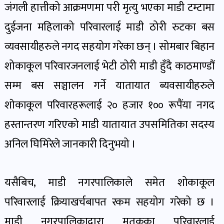
पोष्ट
जंगली हात्तीको आक्रमणमा परी मृत्यु भएका माडी टम्टामा
दुईजना महिलाको परिवारलाई माडी ठोरी रुटका बस
पर्यटन
व्यवसायीहरुले नगद सहयोग गरेका छन् । सोमबार बिहान
खबर
शोकाकूल परिवारजनलाई भेटी ठोरी माडी हुँदै काठमाण्डौं
पोष्ट
सम्म बस सञ्चालन गर्ने यातायात ब्यवसायीहरुले
शाेकाकूल परिवारहरूलाई २० हजार १०० रूपैंया नगद
शिक्षा
खबर
हस्तान्तरण गरिएको माडी यातायात उपसमितिका सदस्य
पोष्ट
अनिल घिमिरेले जानकारी दिनुभयो ।
बिपद-
यसैबिच, माडी नगरपालिकाले समेत शोकाकूल
जोखिम
पोष्ट
परिवारलाई क्रियाखर्चबापत रकम सहयोग गरेको छ ।
माडी नगरपालिकाद्वारा मृतकका
परिवारलाई