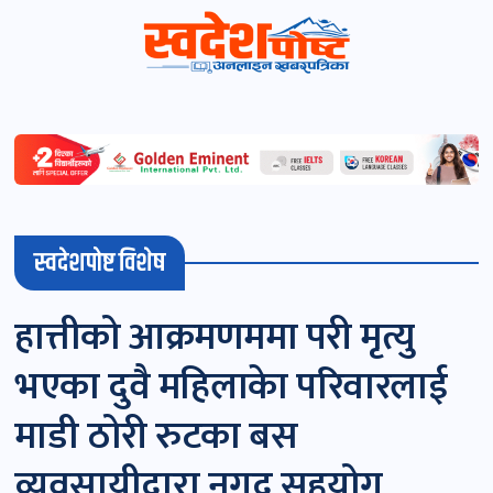
स्वदेशपोष्ट
विशेष
माडी
स्वदेशपोष्ट विशेष
(स्थानीय)
खबर
हात्तीको आक्रमणममा परी मृत्यु
पोष्ट
भएका दुवै महिलाकेा परिवारलाई
चितवन
माडी ठोरी रुटका बस
खबर
व्यवसायीद्वारा नगद सहयोग
पोष्ट