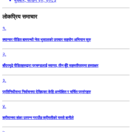
बुधबार, साउन २०, २०८३
लोकप्रिय समाचार
१.
क्यान्सर पीडित बामपन्थी नेता भुसालकाे उपचार सहयोग अभियान सुरु
२.
बाँदरमुढे पीडितहरुद्वारा प्रचण्डलाई स्वागत, तीन बुँदे सहमतीपत्रमा हस्ताक्षर
३.
प्रतिनिधीसभा निर्वाचनमा देखिएका केहि अनपेक्षित र चर्चित प्रसंगहरु
४.
श्रीमानमा शंका उत्पन्न गराउँछ श्रीमतीको यस्तो बानीले