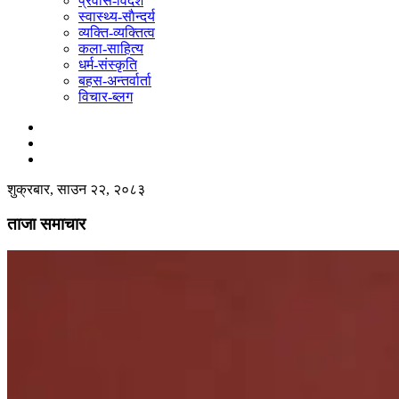
प्रवास-विदेश
स्वास्थ्य-साैन्दर्य
व्यक्ति-व्यक्तित्व
कला-साहित्य
धर्म-संस्कृति
बहस-अन्तर्वार्ता
विचार-ब्लग
शुक्रबार, साउन २२, २०८३
ताजा समाचार