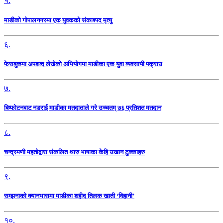
५.
माडीको गोपालनगरमा एक युवकको संकाश्पद मृत्यु
६.
फेसबुकमा अपशव्द लेखेको अभियोगमा माडीका एक युवा व्यवसायी पक्राउ
७.
बिष्फोटनबाट नडराई माडीका मतदाताले गरे उच्चतम् ७६ प्रतिशत मतदान
८.
चन्द्रमणी महतोद्वारा संकलित थारु भाषाका केहि उखान टुक्काहरु
९.
सम्झनाको क्यानभासमा माडीका शहीद तिलक खाती ‘विहानी’
१०.