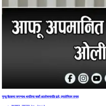
गुण्डु बैठकमा जगन्नाथ थपलिया चर्को आलोचनापछि ढले, एमालेभित्र तनाव