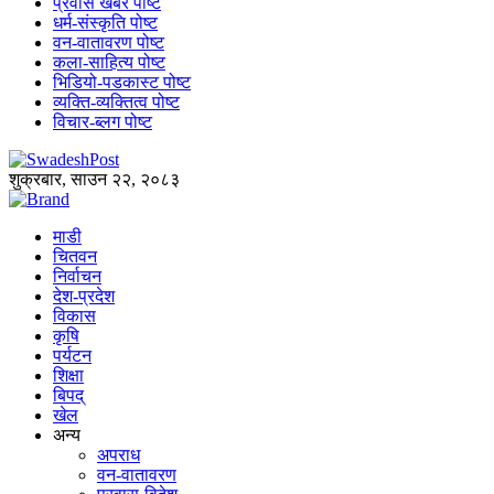
प्रवास खबर पोष्ट
धर्म-संस्कृति पोष्ट
वन-वातावरण पोष्ट
कला-साहित्य पोष्ट
भिडियो-पडकास्ट पोष्ट
व्यक्ति-व्यक्तित्व पोष्ट
विचार-ब्लग पोष्ट
शुक्रबार, साउन २२, २०८३
माडी
चितवन
निर्वाचन
देश-प्रदेश
विकास
कृषि
पर्यटन
शिक्षा
बिपद्
खेल
अन्य
अपराध
वन-वातावरण