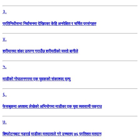
३.
प्रतिनिधीसभा निर्वाचनमा देखिएका केहि अनपेक्षित र चर्चित प्रसंगहरु
४.
श्रीमानमा शंका उत्पन्न गराउँछ श्रीमतीको यस्तो बानीले
५.
माडीको गोपालनगरमा एक युवकको संकाश्पद मृत्यु
६.
फेसबुकमा अपशव्द लेखेको अभियोगमा माडीका एक युवा व्यवसायी पक्राउ
७.
बिष्फोटनबाट नडराई माडीका मतदाताले गरे उच्चतम् ७६ प्रतिशत मतदान