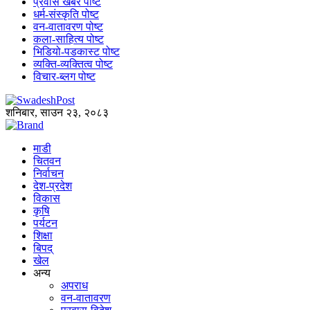
प्रवास खबर पोष्ट
धर्म-संस्कृति पोष्ट
वन-वातावरण पोष्ट
कला-साहित्य पोष्ट
भिडियो-पडकास्ट पोष्ट
व्यक्ति-व्यक्तित्व पोष्ट
विचार-ब्लग पोष्ट
शनिबार, साउन २३, २०८३
माडी
चितवन
निर्वाचन
देश-प्रदेश
विकास
कृषि
पर्यटन
शिक्षा
बिपद्
खेल
अन्य
अपराध
वन-वातावरण