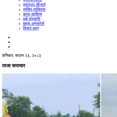
प्रवास-विदेश
स्वास्थ्य-साैन्दर्य
व्यक्ति-व्यक्तित्व
कला-साहित्य
धर्म-संस्कृति
बहस-अन्तर्वार्ता
विचार-ब्लग
शनिबार, साउन २३, २०८३
ताजा समाचार