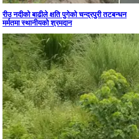
रीउ नदीको बाढीले क्षति पुगेको चन्द्रपुरी तटबन्धन
मर्मतमा स्थानीयको श्रमदान