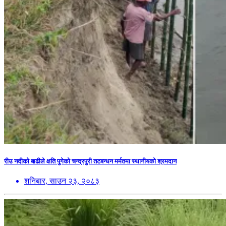
रीउ नदीको बाढीले क्षति पुगेको चन्द्रपुरी तटबन्धन मर्मतमा स्थानीयको श्रमदान
शनिबार, साउन २३, २०८३