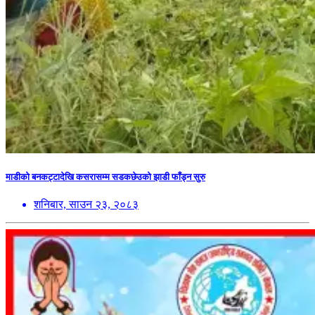
माडीको बनकट्टादेखि कसरासम्म सडकछेउको झाडी फाँड्न सुरु
शनिबार, साउन २३, २०८३