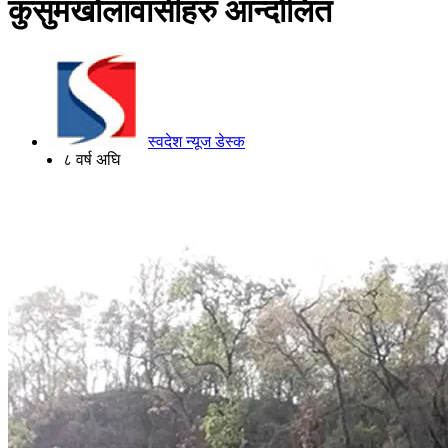
कुसुमखोलावासीहरु आन्दोलित
स्वदेश न्यूज डेस्क
८ वर्ष अघि