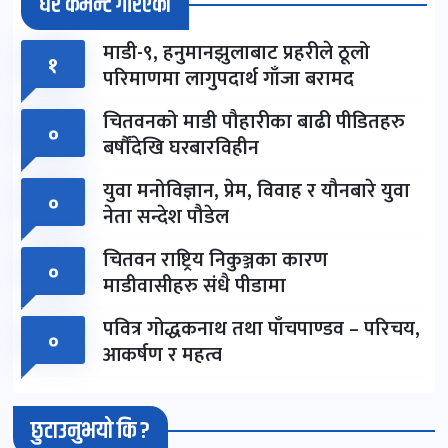
धेरै कमेन्ट गरिएका
माडी-९, हनुमानझुलाबाट प्रहरीले ठूलो
१
परिमाणमा लागुपदार्थ गाँजा बरामद
चितवनको माडी पौहारीका बाढी पीडितहरु
०
बर्षौंदेखि घरबारविहीन
युवा मनोविज्ञान, प्रेम, विवाह र यौनबारे युवा
०
नेता सन्देश पौडेल
चितवन राष्ट्रिय निकुञ्जका कारण
०
माडीवासीहरु संधै पीडामा
पवित्र गोद्धकनाथ तथा पाँचपाण्डव – परिचय,
०
आकर्षण र महत्व
छुटाउनुभयो कि ?