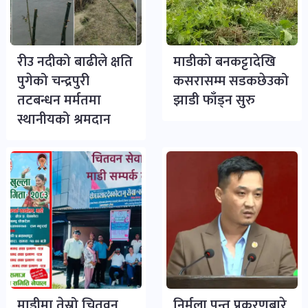
रीउ नदीको बाढीले क्षति
माडीको बनकट्टादेखि
पुगेको चन्द्रपुरी
कसरासम्म सडकछेउको
तटबन्धन मर्मतमा
झाडी फाँड्न सुरु
स्थानीयको श्रमदान
माडीमा तेस्रो चितवन
निर्मला पन्त प्रकरणबारे