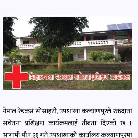
देश-
प्रदेश
खबर
पोष्ट
विकास-
निर्माण
खबर
पोष्ट
नेपाल रेडक्रस सोसाइटी, उपशाखा कल्याणपुरले रक्तदाता
कृषि
सचेतना प्रशिक्षण कार्यक्रमलाई तीब्रता दिएको छ ।
र
कृषक
आगामी पौष २१ गते उपशाखाको कार्यालय कल्याणपुरमा