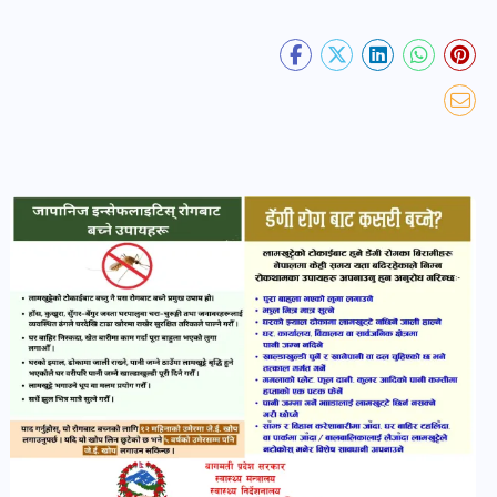
खबर
पोष्ट
धर्म-
संस्कृति
पोष्ट
वन-
वातावरण
पोष्ट
कला-
साहित्य
पोष्ट