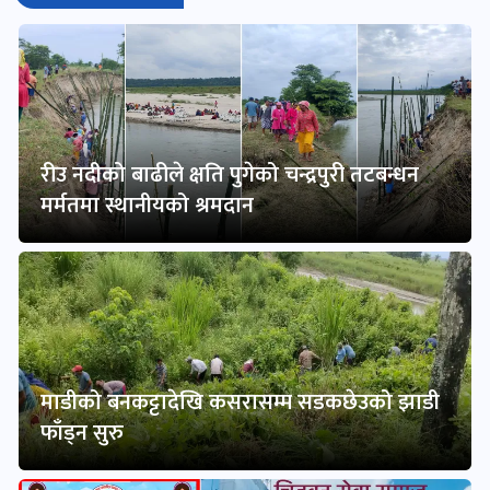
रीउ नदीको बाढीले क्षति पुगेको चन्द्रपुरी तटबन्धन
मर्मतमा स्थानीयको श्रमदान
माडीको बनकट्टादेखि कसरासम्म सडकछेउको झाडी
फाँड्न सुरु