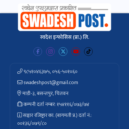
स्वदेश इन्फोसिस (प्रा.) लि.
९८५१०४६३७५, ०५६-५०१०६०
swadeshpost@gmail.com
माडी-३, बसन्तपुर, चितवन
कम्पनी दर्ता नम्बर: १५४११६/०७३/७४
सञ्चार रजिष्ट्रार का. (बागमती प्र.) दर्ता नं.:
००१३६/०७९/८०