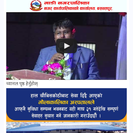
च्यानल पृष्ठ हेर्नुहोस्