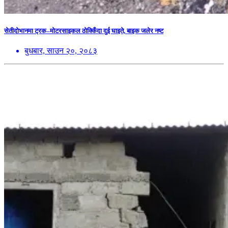
सेतीदोभानमा ट्रक–मोटरसाइकल ठोक्किँदा दुई घाइते, बाइक जलेर नष्ट
बुधबार, साउन २०, २०८३