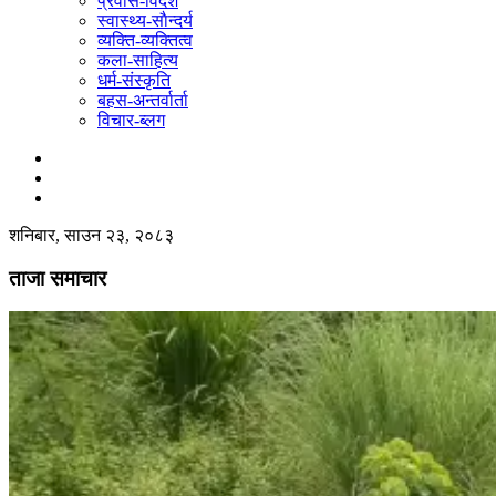
प्रवास-विदेश
स्वास्थ्य-साैन्दर्य
व्यक्ति-व्यक्तित्व
कला-साहित्य
धर्म-संस्कृति
बहस-अन्तर्वार्ता
विचार-ब्लग
शनिबार, साउन २३, २०८३
ताजा समाचार