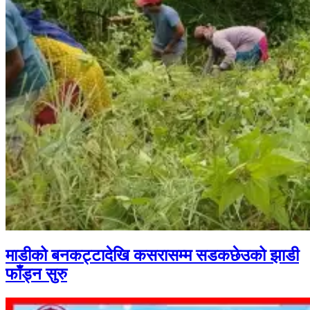
माडीको बनकट्टादेखि कसरासम्म सडकछेउको झाडी
फाँड्न सुरु