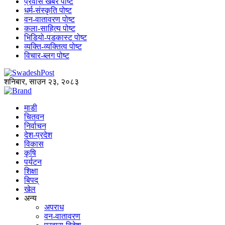
प्रवास खबर पोष्ट
धर्म-संस्कृति पोष्ट
वन-वातावरण पोष्ट
कला-साहित्य पोष्ट
भिडियो-पडकास्ट पोष्ट
व्यक्ति-व्यक्तित्व पोष्ट
विचार-ब्लग पोष्ट
शनिबार, साउन २३, २०८३
माडी
चितवन
निर्वाचन
देश-प्रदेश
विकास
कृषि
पर्यटन
शिक्षा
बिपद्
खेल
अन्य
अपराध
वन-वातावरण