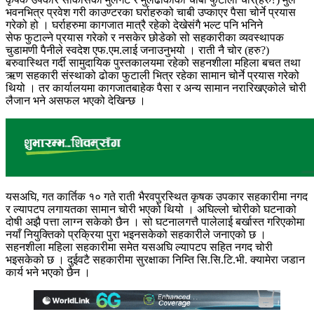
भवनभित्र प्रवेश गरी काउण्टरका घर्राहरुको चाबी उप्काएर पैसा चोर्ने प्रयास
गरेको हो । घर्राहरुमा कागजात मात्रै रहेको देखेसंगै भल्ट पनि भनिने
सेफ फुटाल्ने प्रयास गरेको र नसकेर छोडेको सो सहकारीका व्यवस्थापक
चुडामणी पैनीले स्वदेश एफ.एम.लाई जनाउनुभयो । राती नै चोर (हरु?)
बरुवास्थित गर्दी सामुदायिक पुस्तकालयमा रहेको सहनशीला महिला बचत तथा
ऋण सहकारी संस्थाको ढोका फुटाली भित्र रहेका सामान चोर्ने प्रयास गरेको
थियो । तर कार्यालयमा कागजातबाहेक पैसा र अन्य सामान नरारिखएकोले चोरी
लैजान भने असफल भएको देखिन्छ ।
यसअघि, गत कार्तिक १० गते राती भैरवपुरस्थित कृषक उपकार सहकारीमा नगद
र ल्यापटप लगायतका सामान चोरी भएको थियो । अघिल्लो चोरीको घटनाको
दोषी अझै पत्ता लाग्न सकेको छैन । सो घटनालगत्तै पालेलाई बर्खास्त गरिएकोमा
नयाँ नियुक्तिको प्रक्रिया पुरा भइनसकेको सहकारीले जनाएको छ ।
सहनशीला महिला सहकारीमा समेत यसअघि ल्यापटप सहित नगद चोरी
भइसकेको छ । दुईवटै सहकारीमा सुरक्षाका निम्ति सि.सि.टि.भी. क्यामेरा जडान
कार्य भने भएको छैन ।