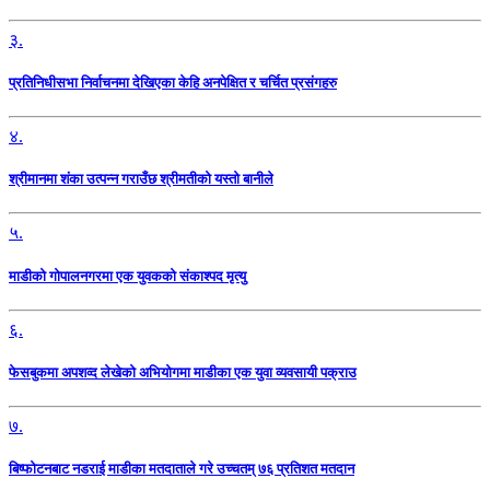
३.
प्रतिनिधीसभा निर्वाचनमा देखिएका केहि अनपेक्षित र चर्चित प्रसंगहरु
४.
श्रीमानमा शंका उत्पन्न गराउँछ श्रीमतीको यस्तो बानीले
५.
माडीको गोपालनगरमा एक युवकको संकाश्पद मृत्यु
६.
फेसबुकमा अपशव्द लेखेको अभियोगमा माडीका एक युवा व्यवसायी पक्राउ
७.
बिष्फोटनबाट नडराई माडीका मतदाताले गरे उच्चतम् ७६ प्रतिशत मतदान