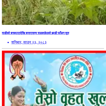
माडीको बनकट्टादेखि कसरासम्म सडकछेउको झाडी फाँड्न सुरु
शनिबार, साउन २३, २०८३