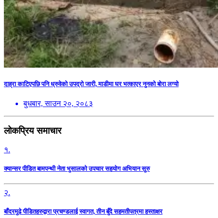
दाह्रा काटिएपछि पनि ध्रुवेको उपद्रो जारी, माडीमा घर भत्काएर नुनको बोरा लग्यो
बुधबार, साउन २०, २०८३
लोकप्रिय समाचार
१.
क्यान्सर पीडित बामपन्थी नेता भुसालकाे उपचार सहयोग अभियान सुरु
२.
बाँदरमुढे पीडितहरुद्वारा प्रचण्डलाई स्वागत, तीन बुँदे सहमतीपत्रमा हस्ताक्षर