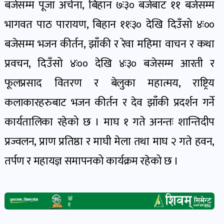
बजेसम्म पूजा अर्चना, बिहान ७ः३० बजेबाट ११ बजेसम्म
खेल
भागवत पाठ पारायण, बिहान ११ः३० देखि दिउँसो ४ः००
र
खेलाडी
बजेसम्म भजन कीर्तन, झाँकी र रेवा महिमा वाचन र कथा
पोष्ट
प्रवचन, दिउँसो ४ः०० देखि ४ः३० बजेसम्म आरती र
फूलप्रसाद वितरण र बेलुका महात्मय, राष्ट्रिय
अपराध
कलाकारहरुबाट भजन कीर्तन र देव झाँकी प्रदर्शन गर्ने
खबर
पोष्ट
कार्यतालिका रहेको छ । माघ १ गते अनन्तः शान्तिदीप
प्रज्वलन, प्राण प्रतिष्ठा र माघी मेला तथा माघ २ गते हवन,
स्वास्थ्य
तर्पण र महायज्ञ समापनको कार्यक्रम रहेको छ ।
खबर
पोष्ट
प्रवास