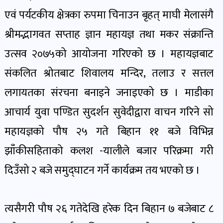
पोष्ट
एवं पर्यटकीय क्षेत्रका रुपमा चिनाउन बृहत् माघी मेलासंगै
श्रीमद्भागवत सप्ताह ज्ञान महायज्ञ तथा मकर संक्रान्ति
पर्यटन
उत्सव २०७५को आयोजना गरिएको छ । महायज्ञबाट
खबर
पोष्ट
संकलित श्रोतबाट शिवालय मन्दिर, तलाउ र सत्तल
लगायतका संरचना बनाइने जनाइएको छ । माडीका
शिक्षा
आचार्य युवा पण्डित सुदर्शन सुवेदीद्वारा वाचन गरिने सो
खबर
महायज्ञको पौष २५ गते बिहान ११ बजे विभिन्न
पोष्ट
झाँकीसहिताको कलश -यालीले बजार परिक्रमा गरी
बिपद-
दिउँसो २ बजे समुद्घाटन गर्ने कार्यक्रम तय भएको छ ।
जोखिम
पोष्ट
त्यसैगरी पौष २६ गतेदेखि हरेक दिन बिहान ७ बजेबाट ८