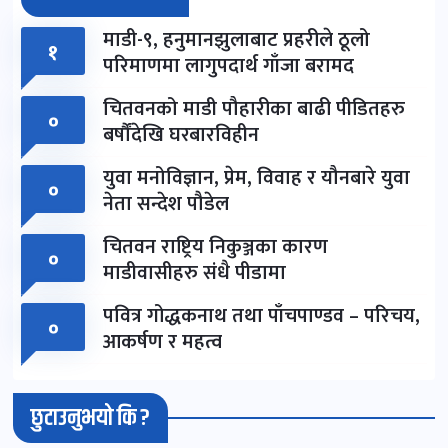
माडी-९, हनुमानझुलाबाट प्रहरीले ठूलो
१
परिमाणमा लागुपदार्थ गाँजा बरामद
चितवनको माडी पौहारीका बाढी पीडितहरु
०
बर्षौंदेखि घरबारविहीन
युवा मनोविज्ञान, प्रेम, विवाह र यौनबारे युवा
०
नेता सन्देश पौडेल
चितवन राष्ट्रिय निकुञ्जका कारण
०
माडीवासीहरु संधै पीडामा
पवित्र गोद्धकनाथ तथा पाँचपाण्डव – परिचय,
०
आकर्षण र महत्व
छुटाउनुभयो कि ?