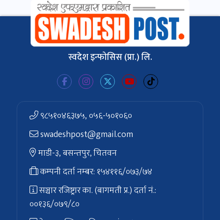
स्वदेश इन्फोसिस (प्रा.) लि.
९८५१०४६३७५, ०५६-५०१०६०
swadeshpost@gmail.com
माडी-३, बसन्तपुर, चितवन
कम्पनी दर्ता नम्बर: १५४११६/०७३/७४
सञ्चार रजिष्ट्रार का. (बागमती प्र.) दर्ता नं.:
००१३६/०७९/८०