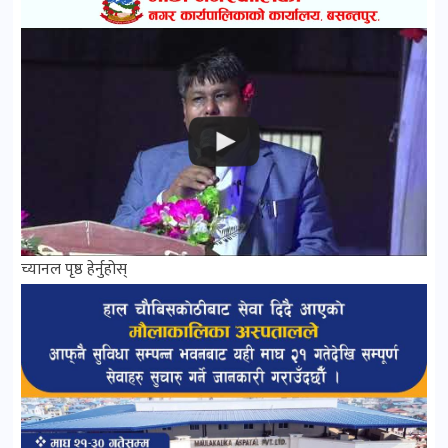
च्यानल पृष्ठ हेर्नुहोस्