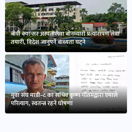
बीपी क्यान्सर अस्पतालमा बोनम्यारो प्रत्यारोपण सेवा
तयारी, विदेश जानुपर्ने बाध्यता घट्ने
युवा संघ माडी–८ का सचिव कृष्ण गौतमद्वारा एमाले
परित्याग, स्वतन्त्र रहने घोषणा