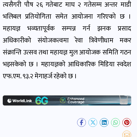
त्यसैगरी पौष २६ गतेबाट माघ २ गतेसम्म अन्तर माडी
खबर
पोष्ट
भलिबल प्रतियोगिता समेत आयोजना गरिएको छ ।
महायज्ञ भव्यतापूर्वक सम्पन्न गर्न झनक प्रसाद
धर्म-
अधिकारीको संयोजकत्वमा रेवा त्रिवेणीधाम मकर
संस्कृति
संक्रान्ति उत्सव तथा महायज्ञ मुल आयोजक समिति गठन
पोष्ट
भइसकेको छ । महायज्ञको आधिकारिक मिडिया स्वदेश
वन-
एफ.एम. ९३.२ मेगाहर्ज रहेको छ ।
वातावरण
पोष्ट
कला-
साहित्य
पोष्ट