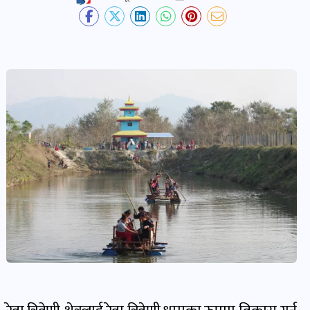
देश-
प्रदेश
खबर
पोष्ट
विकास-
निर्माण
खबर
पोष्ट
कृषि
र
कृषक