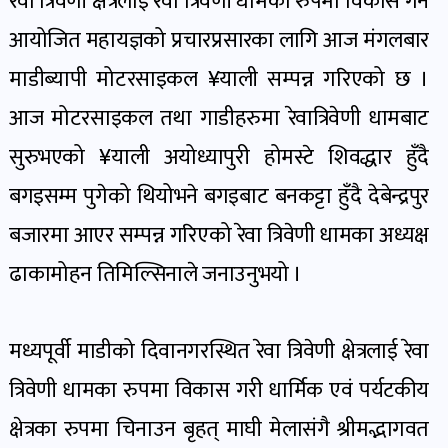
रेवा त्रिवेणी क्षेत्रलाई रेवा त्रिवेणी धामका रुपमा विकास गर्न
पोष्ट
आयोजित महायज्ञको प्रचारप्रसारका लागि आज मंगलबार
माडीब्यापी मोटरसाइकल ¥याली सम्पन्न गरिएको छ ।
पर्यटन
खबर
आज मोटरसाइकल तथा गाडीहरुमा रेवात्रिवेणी धामबाट
पोष्ट
सुरुभएको ¥याली अयोध्यापुरी होमस्टे शिवद्धार हुँदै
बगइसम्म पुगेको थियोभने बगइबाट बनकट्टा हुँदै देबेन्द्रपुर
शिक्षा
बजारमा आएर सम्पन्न गरिएको रेवा त्रिवेणी धामका अध्यक्ष
खबर
पोष्ट
ढाकामोहन तिमिल्सिनाले जनाउनुभयो ।
बिपद-
मध्यपूर्वी माडीको दिवानगरस्थित रेवा त्रिवेणी क्षेत्रलाई रेवा
जोखिम
त्रिवेणी धामका रुपमा विकास गरी धार्मिक एवं पर्यटकीय
पोष्ट
क्षेत्रका रुपमा चिनाउन बृहत् माघी मेलासंगै श्रीमद्भागवत