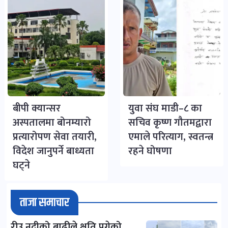
बीपी क्यान्सर
युवा संघ माडी–८ का
अस्पतालमा बोनम्यारो
सचिव कृष्ण गौतमद्वारा
प्रत्यारोपण सेवा तयारी,
एमाले परित्याग, स्वतन्त्र
विदेश जानुपर्ने बाध्यता
रहने घोषणा
घट्ने
ताजा समाचार
रीउ नदीको बाढीले क्षति पुगेको