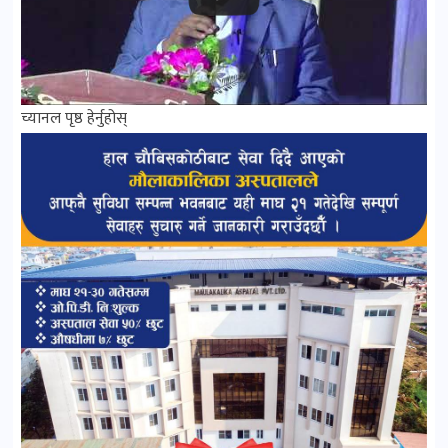
च्यानल पृष्ठ हेर्नुहोस्