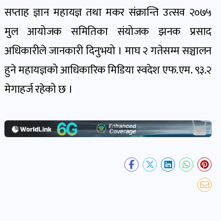
खबर
सप्ताह ज्ञान महायज्ञ तथा मकर संक्रान्ति उत्सव २०७५
पोष्ट
मुल आयोजक समितिका संयोजक झनक प्रसाद
अधिकारीले जानकारी दिनुभयो । माघ २ गतेसम्म सञ्चालन
धर्म-
हुने महायज्ञको आधिकारिक मिडिया स्वदेश एफ.एम. ९३.२
संस्कृति
पोष्ट
मेगाहर्ज रहेको छ ।
वन-
वातावरण
पोष्ट
कला-
साहित्य
पोष्ट