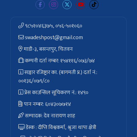
९८५१०४६३७५, ०५६-५०१०६०
swadeshpost@gmail.com
माडी-३, बसन्तपुर, चितवन
कम्पनी दर्ता नम्बर: १५४११६/०७३/७४
सञ्चार रजिष्ट्रार का. (बागमती प्र.) दर्ता नं.:
००१३६/०७९/८०
प्रेस काउन्सिल सूचिकरण नं.: १४९०
पान नम्बर: ६०४३०७७१४
सम्पादक: देव नारायण शाह
डेस्क : दीप्ति विश्वकर्मा, श्रृजा थापा क्षेत्री