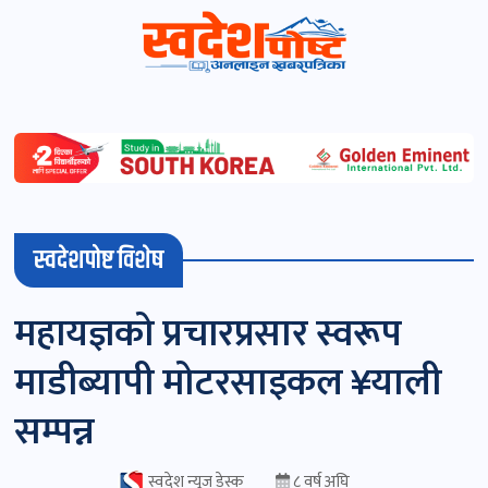
स्वदेशपोष्ट
विशेष
माडी
स्वदेशपोष्ट विशेष
(स्थानीय)
खबर
महायज्ञको प्रचारप्रसार स्वरूप
पोष्ट
माडीब्यापी मोटरसाइकल ¥याली
चितवन
सम्पन्न
खबर
पोष्ट
स्वदेश न्यूज डेस्क
८ वर्ष अघि