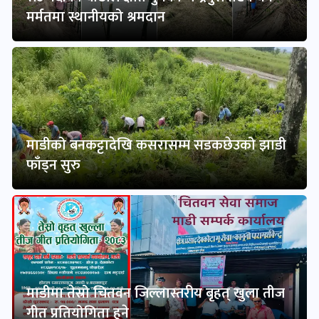
मर्मतमा स्थानीयको श्रमदान
माडीको बनकट्टादेखि कसरासम्म सडकछेउको झाडी
फाँड्न सुरु
माडीमा तेस्रो चितवन जिल्लास्तरीय बृहत् खुला तीज
गीत प्रतियोगिता हुने