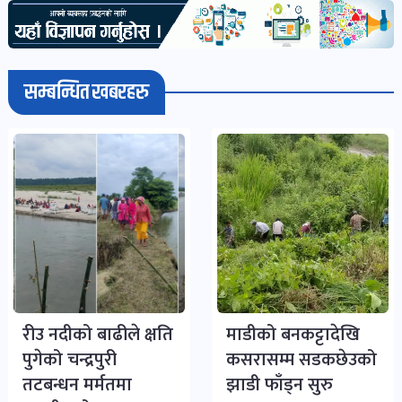
सम्बन्धित खबरहरु
रीउ नदीको बाढीले क्षति
माडीको बनकट्टादेखि
पुगेको चन्द्रपुरी
कसरासम्म सडकछेउको
तटबन्धन मर्मतमा
झाडी फाँड्न सुरु