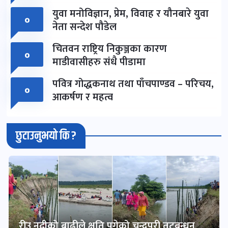
युवा मनोविज्ञान, प्रेम, विवाह र यौनबारे युवा
०
नेता सन्देश पौडेल
चितवन राष्ट्रिय निकुञ्जका कारण
०
माडीवासीहरु संधै पीडामा
पवित्र गोद्धकनाथ तथा पाँचपाण्डव – परिचय,
०
आकर्षण र महत्व
छुटाउनुभयो कि ?
रीउ नदीको बाढीले क्षति पुगेको चन्द्रपुरी तटबन्धन