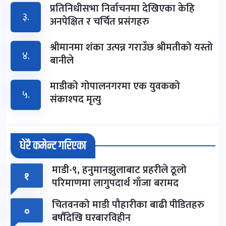
प्रतिनिधीसभा निर्वाचनमा देखिएका केहि
३.
अनपेक्षित र चर्चित प्रसंगहरु
श्रीमानमा शंका उत्पन्न गराउँछ श्रीमतीको यस्तो
४.
बानीले
माडीको गोपालनगरमा एक युवकको
५.
संकाश्पद मृत्यु
धेरै कमेन्ट गरिएका
माडी-९, हनुमानझुलाबाट प्रहरीले ठूलो
१
परिमाणमा लागुपदार्थ गाँजा बरामद
चितवनको माडी पौहारीका बाढी पीडितहरु
०
बर्षौंदेखि घरबारविहीन