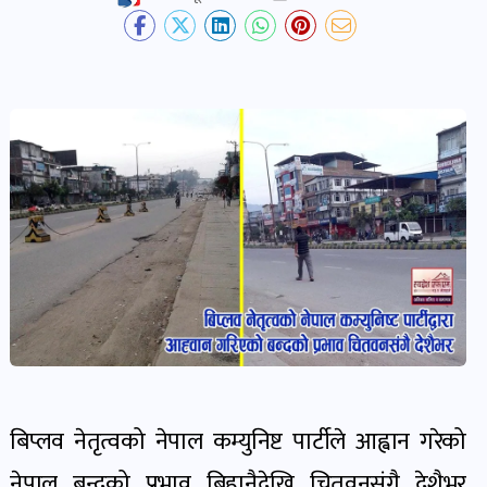
देश-
प्रदेश
खबर
पोष्ट
विकास-
निर्माण
खबर
पोष्ट
कृषि
र
बिप्लव नेतृत्वको नेपाल कम्युनिष्ट पार्टीले आह्वान गरेको
कृषक
नेपाल बन्दको प्रभाव बिहानैदेखि चितवनसंगै देशैभर