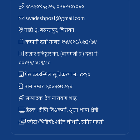
९८५१०४६३७५, ०५६-५०१०६०
swadeshpost@gmail.com
माडी-३, बसन्तपुर, चितवन
कम्पनी दर्ता नम्बर: १५४११६/०७३/७४
सञ्चार रजिष्ट्रार का. (बागमती प्र.) दर्ता नं.:
००१३६/०७९/८०
प्रेस काउन्सिल सूचिकरण नं.: १४९०
पान नम्बर: ६०४३०७७१४
सम्पादक: देव नारायण शाह
डेस्क : दीप्ति विश्वकर्मा, श्रृजा थापा क्षेत्री
फोटो/भिडियो: शक्ति चाैधरी, समिर महतो