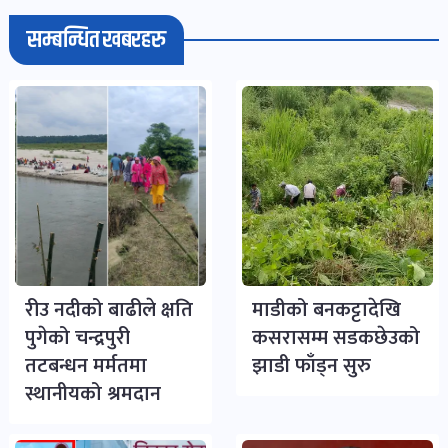
सम्बन्धित खबरहरु
भिडियो-
पडकास्ट
पोष्ट
व्यक्ति-
व्यक्तित्व
पोष्ट
रीउ नदीको बाढीले क्षति
माडीको बनकट्टादेखि
विचार-
पुगेको चन्द्रपुरी
कसरासम्म सडकछेउको
ब्लग
तटबन्धन मर्मतमा
झाडी फाँड्न सुरु
पोष्ट
स्थानीयको श्रमदान