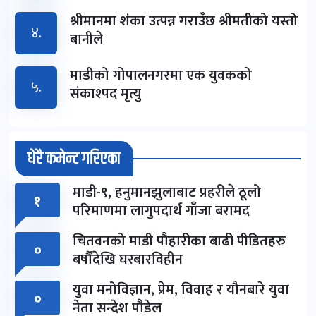
श्रीमानमा शंका उत्पन्न गराउँछ श्रीमतीको यस्तो
४.
बानीले
माडीको गोपालनगरमा एक युवकको
५.
संकाश्पद मृत्यु
धेरै कमेन्ट गरिएका
माडी-९, हनुमानझुलाबाट प्रहरीले ठूलो
१
परिमाणमा लागुपदार्थ गाँजा बरामद
चितवनको माडी पौहारीका बाढी पीडितहरु
०
बर्षौंदेखि घरबारविहीन
युवा मनोविज्ञान, प्रेम, विवाह र यौनबारे युवा
०
नेता सन्देश पौडेल