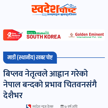
स्वदेशपोष्ट
विशेष
माडी
माडी (स्थानीय) खबर पोष्ट
(स्थानीय)
खबर
बिप्लव नेतृत्वले आह्वान गरेको
पोष्ट
नेपाल बन्दको प्रभाव चितवनसंगै
चितवन
देशैभर
खबर
पोष्ट
स्वदेश न्यूज डेस्क
७ वर्ष अघि