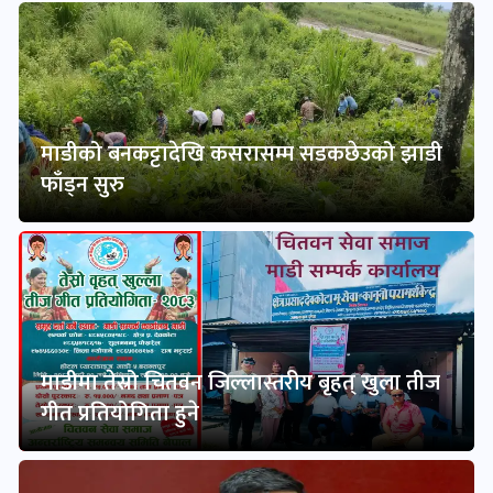
माडीको बनकट्टादेखि कसरासम्म सडकछेउको झाडी
फाँड्न सुरु
माडीमा तेस्रो चितवन जिल्लास्तरीय बृहत् खुला तीज
गीत प्रतियोगिता हुने