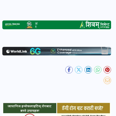
खेल
र
खेलाडी
पोष्ट
अपराध
खबर
पोष्ट
स्वास्थ्य
खबर
पोष्ट
प्रवास