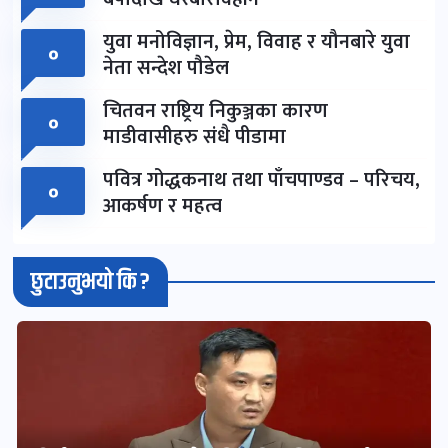
युवा मनोविज्ञान, प्रेम, विवाह र यौनबारे युवा
०
नेता सन्देश पौडेल
चितवन राष्ट्रिय निकुञ्जका कारण
०
माडीवासीहरु संधै पीडामा
पवित्र गोद्धकनाथ तथा पाँचपाण्डव – परिचय,
०
आकर्षण र महत्व
छुटाउनुभयो कि ?