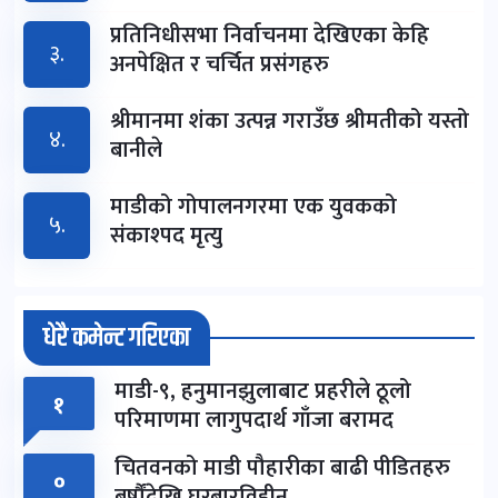
प्रतिनिधीसभा निर्वाचनमा देखिएका केहि
३.
अनपेक्षित र चर्चित प्रसंगहरु
श्रीमानमा शंका उत्पन्न गराउँछ श्रीमतीको यस्तो
४.
बानीले
माडीको गोपालनगरमा एक युवकको
५.
संकाश्पद मृत्यु
धेरै कमेन्ट गरिएका
माडी-९, हनुमानझुलाबाट प्रहरीले ठूलो
१
परिमाणमा लागुपदार्थ गाँजा बरामद
चितवनको माडी पौहारीका बाढी पीडितहरु
०
बर्षौंदेखि घरबारविहीन