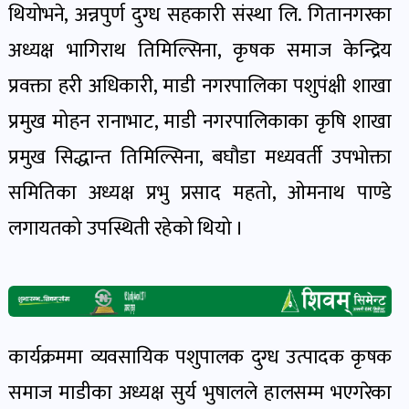
थियोभने, अन्नपुर्ण दुग्ध सहकारी संस्था लि. गितानगरका
खेल
र
अध्यक्ष भागिराथ तिमिल्सिना, कृषक समाज केन्द्रिय
खेलाडी
प्रवक्ता हरी अधिकारी, माडी नगरपालिका पशुपंक्षी शाखा
पोष्ट
प्रमुख मोहन रानाभाट, माडी नगरपालिकाका कृषि शाखा
प्रमुख सिद्धान्त तिमिल्सिना, बघौडा मध्यवर्ती उपभोक्ता
अपराध
खबर
समितिका अध्यक्ष प्रभु प्रसाद महतो, ओमनाथ पाण्डे
पोष्ट
लगायतको उपस्थिती रहेको थियो ।
स्वास्थ्य
खबर
पोष्ट
कार्यक्रममा व्यवसायिक पशुपालक दुग्ध उत्पादक कृषक
समाज माडीका अध्यक्ष सुर्य भुषालले हालसम्म भएगरेका
प्रवास