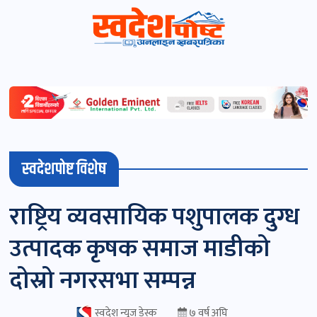
स्वदेशपोष्ट
विशेष
माडी
स्वदेशपोष्ट विशेष
(स्थानीय)
खबर
राष्ट्रिय व्यवसायिक पशुपालक दुग्ध
पोष्ट
उत्पादक कृषक समाज माडीको
चितवन
दोस्रो नगरसभा सम्पन्न
खबर
पोष्ट
स्वदेश न्यूज डेस्क
७ वर्ष अघि