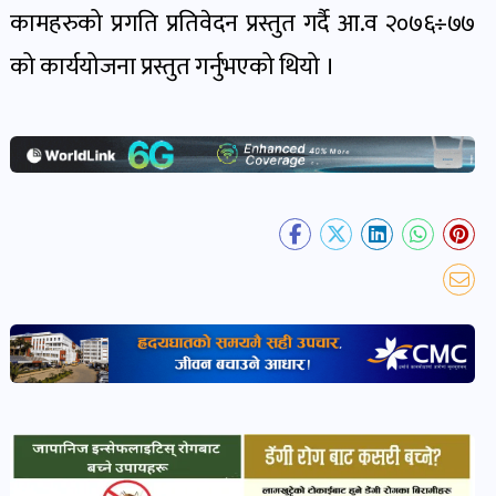
खबर
कामहरुको प्रगति प्रतिवेदन प्रस्तुत गर्दै आ.व २०७६÷७७
पोष्ट
को कार्ययोजना प्रस्तुत गर्नुभएको थियो ।
धर्म-
संस्कृति
पोष्ट
वन-
वातावरण
पोष्ट
कला-
साहित्य
पोष्ट