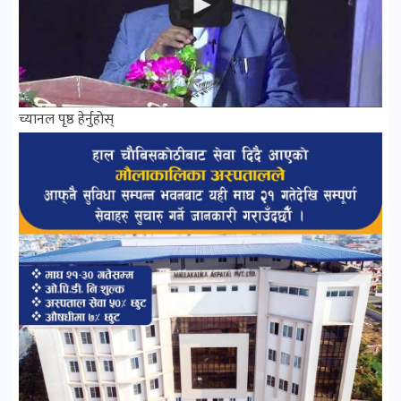
च्यानल पृष्ठ हेर्नुहोस्