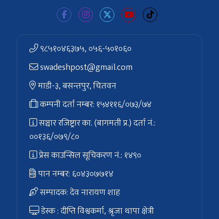
९८५१०४६३७५, ०५६-५०१०६०
swadeshpost@gmail.com
माडी-३, बसन्तपुर, चितवन
कम्पनी दर्ता नम्बर: १५४११६/०७३/७४
सञ्चार रजिष्ट्रार का. (बागमती प्र.) दर्ता नं.:
००१३६/०७९/८०
प्रेस काउन्सिल सूचिकरण नं.: १४९०
पान नम्बर: ६०४३०७७१४
सम्पादक: देव नारायण शाह
डेस्क : दीप्ति विश्वकर्मा, श्रृजा थापा क्षेत्री