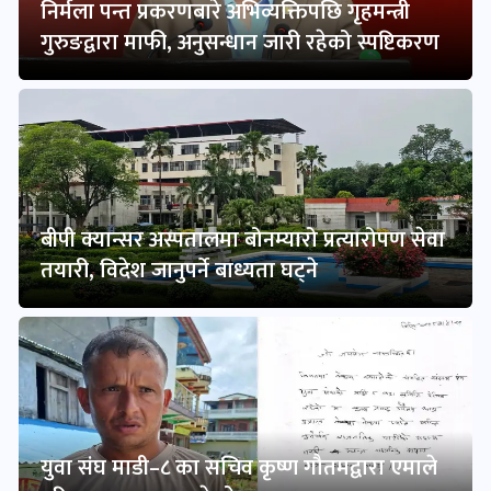
निर्मला पन्त प्रकरणबारे अभिव्यक्तिपछि गृहमन्त्री
गुरुङद्वारा माफी, अनुसन्धान जारी रहेको स्पष्टिकरण
बीपी क्यान्सर अस्पतालमा बोनम्यारो प्रत्यारोपण सेवा
तयारी, विदेश जानुपर्ने बाध्यता घट्ने
युवा संघ माडी–८ का सचिव कृष्ण गौतमद्वारा एमाले