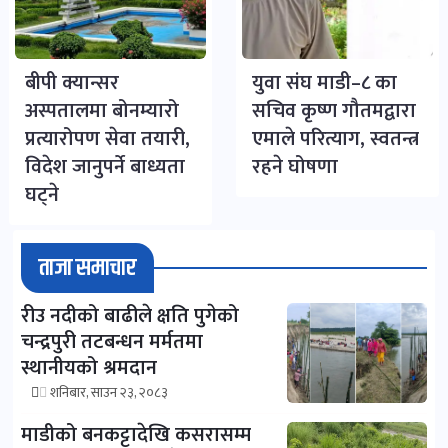
बीपी क्यान्सर
युवा संघ माडी–८ का
अस्पतालमा बोनम्यारो
सचिव कृष्ण गौतमद्वारा
प्रत्यारोपण सेवा तयारी,
एमाले परित्याग, स्वतन्त्र
विदेश जानुपर्ने बाध्यता
रहने घोषणा
घट्ने
ताजा समाचार
रीउ नदीको बाढीले क्षति पुगेको
चन्द्रपुरी तटबन्धन मर्मतमा
स्थानीयको श्रमदान
शनिबार, साउन २३, २०८३
माडीको बनकट्टादेखि कसरासम्म