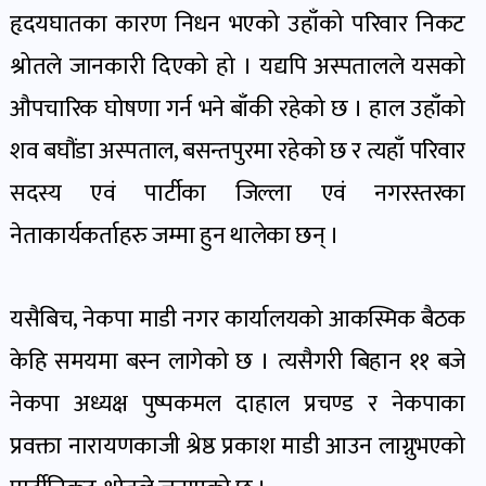
पोष्ट
हृदयघातका कारण निधन भएको उहाँको परिवार निकट
श्रोतले जानकारी दिएको हो । यद्यपि अस्पतालले यसको
पर्यटन
औपचारिक घोषणा गर्न भने बाँकी रहेको छ । हाल उहाँको
खबर
पोष्ट
शव बघौंडा अस्पताल, बसन्तपुरमा रहेको छ र त्यहाँ परिवार
सदस्य एवं पार्टीका जिल्ला एवं नगरस्तरका
शिक्षा
नेताकार्यकर्ताहरु जम्मा हुन थालेका छन् ।
खबर
पोष्ट
यसैबिच, नेकपा माडी नगर कार्यालयको आकस्मिक बैठक
केहि समयमा बस्न लागेको छ । त्यसैगरी बिहान ११ बजे
बिपद-
जोखिम
नेकपा अध्यक्ष पुष्पकमल दाहाल प्रचण्ड र नेकपाका
पोष्ट
प्रवक्ता नारायणकाजी श्रेष्ठ प्रकाश माडी आउन लाग्नुभएको