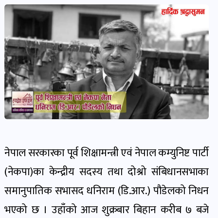
देश-
प्रदेश
खबर
पोष्ट
विकास-
निर्माण
खबर
पोष्ट
नेपाल सरकारका पूर्व शिक्षामन्त्री एवं नेपाल कम्युनिष्ट पार्टी
(नेकपा)का केन्द्रीय सदस्य तथा दोश्रो संबिधानसभाका
कृषि
समानुपातिक सभासद धनिराम (डि.आर.) पौडेलको निधन
र
कृषक
भएको छ । उहाँको आज शुक्रबार बिहान करीब ७ बजे