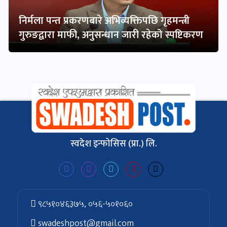
निर्मला पन्त प्रकरणबारे अभिव्यक्तिपछि गृहमन्त्री
गुरुङद्वारा माफी, अनुसन्धान जारी रहेको स्पष्टिकरण
स्वदेश इन्फोसिस (प्रा.) लि.
९८५१०४६३७५, ०५६-५०१०६०
swadeshpost@gmail.com