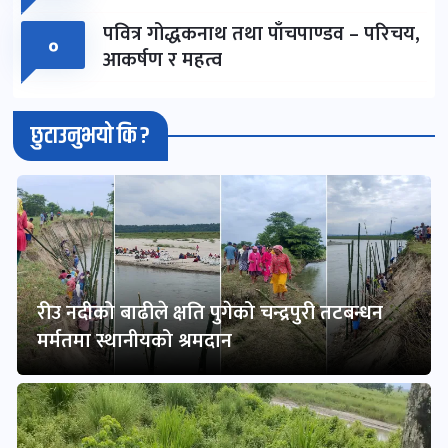
पवित्र गोद्धकनाथ तथा पाँचपाण्डव – परिचय,
०
आकर्षण र महत्व
छुटाउनुभयो कि ?
रीउ नदीको बाढीले क्षति पुगेको चन्द्रपुरी तटबन्धन
मर्मतमा स्थानीयको श्रमदान