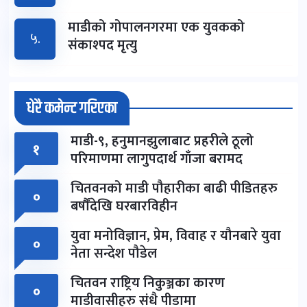
माडीको गोपालनगरमा एक युवकको
५.
संकाश्पद मृत्यु
धेरै कमेन्ट गरिएका
माडी-९, हनुमानझुलाबाट प्रहरीले ठूलो
१
परिमाणमा लागुपदार्थ गाँजा बरामद
चितवनको माडी पौहारीका बाढी पीडितहरु
०
बर्षौंदेखि घरबारविहीन
युवा मनोविज्ञान, प्रेम, विवाह र यौनबारे युवा
०
नेता सन्देश पौडेल
चितवन राष्ट्रिय निकुञ्जका कारण
०
माडीवासीहरु संधै पीडामा