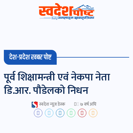
स्वदेशपोष्ट
विशेष
देश-प्रदेश खबर पोष्ट
माडी
पूर्व शिक्षामन्त्री एवं नेकपा नेता
(स्थानीय)
खबर
डि.आर. पौडेलको निधन
पोष्ट
स्वदेश न्यूज डेस्क
७ वर्ष अघि
चितवन
खबर
पोष्ट