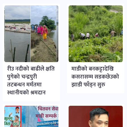
भिडियो-
पडकास्ट
पोष्ट
व्यक्ति-
व्यक्तित्व
पोष्ट
रीउ नदीको बाढीले क्षति
माडीको बनकट्टादेखि
पुगेको चन्द्रपुरी
कसरासम्म सडकछेउको
तटबन्धन मर्मतमा
झाडी फाँड्न सुरु
विचार-
स्थानीयको श्रमदान
ब्लग
पोष्ट