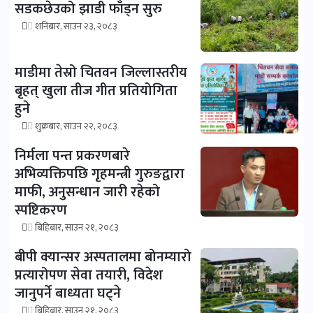
सडकछेउको झाडी फाँड्न सुरु
शनिबार, साउन २३, २०८३
माडीमा तेस्रो चितवन जिल्लास्तरीय
बृहत् खुला तीज गीत प्रतियोगिता
हुने
शुक्रबार, साउन २२, २०८३
निर्मला पन्त प्रकरणबारे
अभिव्यक्तिपछि गृहमन्त्री गुरुङद्वारा
माफी, अनुसन्धान जारी रहेको
स्पष्टिकरण
बिहिबार, साउन २१, २०८३
बीपी क्यान्सर अस्पतालमा बोनम्यारो
प्रत्यारोपण सेवा तयारी, विदेश
जानुपर्ने बाध्यता घट्ने
बिहिबार, साउन २१, २०८३