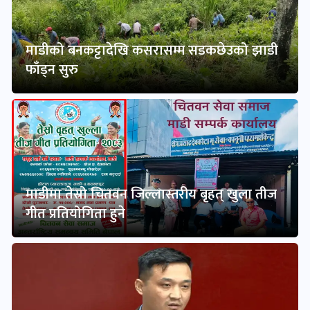
माडीको बनकट्टादेखि कसरासम्म सडकछेउको झाडी
फाँड्न सुरु
माडीमा तेस्रो चितवन जिल्लास्तरीय बृहत् खुला तीज
गीत प्रतियोगिता हुने