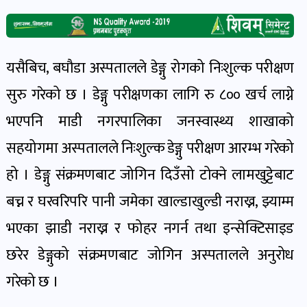
खेल
र
खेलाडी
यसैबिच, बघौडा अस्पतालले डेङ्गु रोगको निःशुल्क परीक्षण
पोष्ट
सुरु गरेको छ । डेङ्गु परीक्षणका लागि रु ८०० खर्च लाग्ने
भएपनि माडी नगरपालिका जनस्वास्थ्य शाखाको
अपराध
खबर
सहयोगमा अस्पतालले निःशुल्क डेङ्गु परीक्षण आरम्भ गरेको
पोष्ट
हो । डेङ्गु संक्रमणबाट जोगिन दिउँसो टोक्ने लामखुट्टेबाट
बच्न र घरवरिपरि पानी जमेका खाल्डाखुल्डी नराख्न, झ्याम्म
स्वास्थ्य
भएका झाडी नराख्न र फोहर नगर्न तथा इन्सेक्टिसाइड
खबर
पोष्ट
छरेर डेङ्गुको संक्रमणबाट जोगिन अस्पतालले अनुरोध
गरेको छ ।
प्रवास