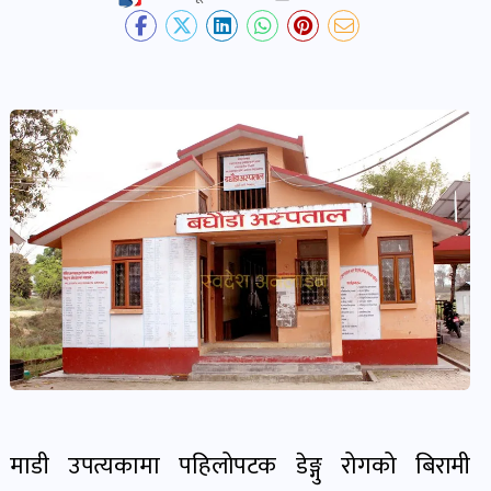
देश-
प्रदेश
खबर
पोष्ट
विकास-
निर्माण
खबर
पोष्ट
कृषि
र
माडी उपत्यकामा पहिलोपटक डेङ्गु रोगको बिरामी
कृषक