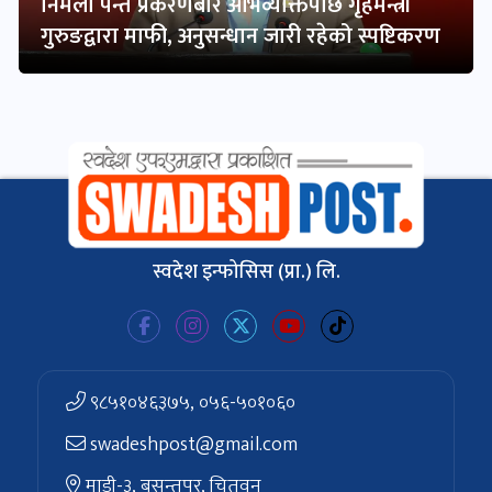
निर्मला पन्त प्रकरणबारे अभिव्यक्तिपछि गृहमन्त्री
गुरुङद्वारा माफी, अनुसन्धान जारी रहेको स्पष्टिकरण
स्वदेश इन्फोसिस (प्रा.) लि.
९८५१०४६३७५, ०५६-५०१०६०
swadeshpost@gmail.com
माडी-३, बसन्तपुर, चितवन