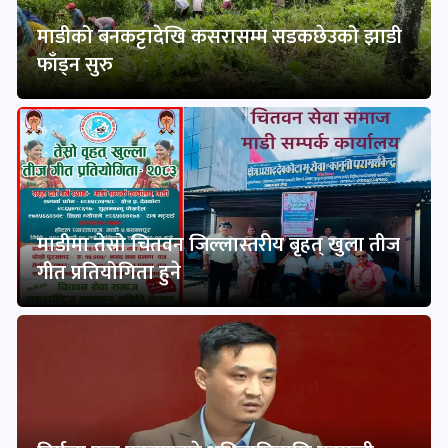
माडीको बनकट्टादेखि कसरासम्म सडकछेउको झाडी
फाँड्न सुरु
माडीमा तेस्रो चितवन जिल्लास्तरीय बृहत् खुला तीज
गीत प्रतियोगिता हुने