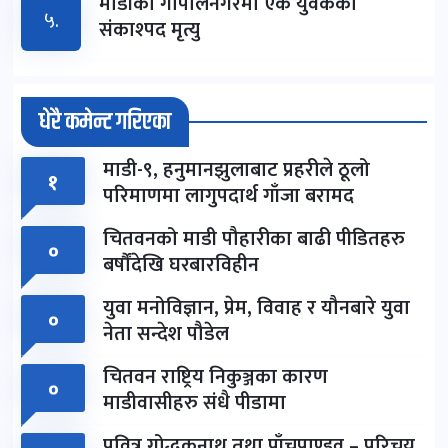
माडीको गोपालनगरमा एक युवकको
५.
संकाश्पद मृत्यु
धेरै कमेन्ट गरिएका
माडी-९, हनुमानझुलाबाट प्रहरीले ठूलो
१
परिमाणमा लागुपदार्थ गाँजा बरामद
चितवनको माडी पौहारीका बाढी पीडितहरु
०
बर्षौंदेखि घरबारविहीन
युवा मनोविज्ञान, प्रेम, विवाह र यौनबारे युवा
०
नेता सन्देश पौडेल
चितवन राष्ट्रिय निकुञ्जका कारण
०
माडीवासीहरु संधै पीडामा
पवित्र गोद्धकनाथ तथा पाँचपाण्डव – परिचय,