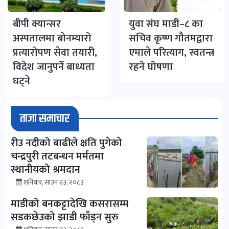
बीपी क्यान्सर
युवा संघ माडी–८ का
अस्पतालमा बोनम्यारो
सचिव कृष्ण गौतमद्वारा
प्रत्यारोपण सेवा तयारी,
एमाले परित्याग, स्वतन्त्र
विदेश जानुपर्ने बाध्यता
रहने घोषणा
घट्ने
ताजा समाचार
रीउ नदीको बाढीले क्षति पुगेको
चन्द्रपुरी तटबन्धन मर्मतमा
स्थानीयको श्रमदान
शनिबार, साउन २३, २०८३
माडीको बनकट्टादेखि कसरासम्म
सडकछेउको झाडी फाँड्न सुरु