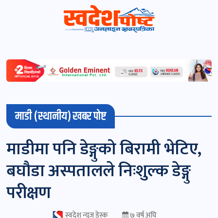
स्वदेशपोष्ट
विशेष
माडी
माडी (स्थानीय) खबर पोष्ट
(स्थानीय)
खबर
माडीमा पनि डेङ्गुको बिरामी भेटिए,
पोष्ट
बघौडा अस्पतालले निःशुल्क डेङ्गु
चितवन
परीक्षण
खबर
पोष्ट
स्वदेश न्यूज डेस्क
७ वर्ष अघि