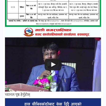
च्यानल पृष्ठ हेर्नुहोस्