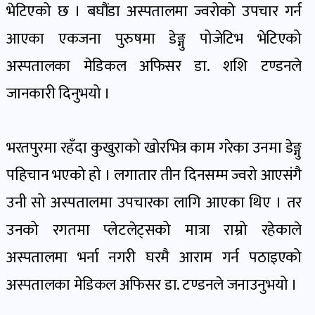
पोष्ट
भेटिएको छ । बघौंडा अस्पतालमा ज्वरोको उपचार गर्न
आएका एकजना पुरुषमा डेङ्गु पोजेटिभ भेटिएको
पर्यटन
अस्पतालका मेडिकल अफिसर डा. शशि टण्डनले
खबर
जानकारी दिनुभयो ।
पोष्ट
भरतपुरमा रहँदा कुखुराको खोरभित्र काम गरेका उनमा डेङ्गु
शिक्षा
खबर
पहिचान भएको हो । लगातार तीन दिनसम्म ज्वरो आएसंगै
पोष्ट
उनी सो अस्पतालमा उपचारका लागि आएका थिए । तर
उनको रगतमा प्लेटलेट्सको मात्रा राम्रो रहेकाले
बिपद-
अस्पतालमा भर्ना नगरी घरमै आराम गर्न पठाइएको
जोखिम
पोष्ट
अस्पतालका मेडिकल अफिसर डा. टण्डनले जनाउनुभयो ।