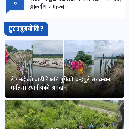
०
आकर्षण र महत्व
छुटाउनुभयो कि ?
रीउ नदीको बाढीले क्षति पुगेको चन्द्रपुरी तटबन्धन
मर्मतमा स्थानीयको श्रमदान