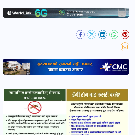
खबर
पोष्ट
धर्म-
संस्कृति
पोष्ट
वन-
वातावरण
पोष्ट
कला-
साहित्य
पोष्ट