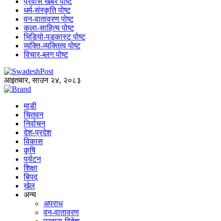
प्रवास खबर पोष्ट
धर्म-संस्कृति पोष्ट
वन-वातावरण पोष्ट
कला-साहित्य पोष्ट
भिडियो-पडकास्ट पोष्ट
व्यक्ति-व्यक्तित्व पोष्ट
विचार-ब्लग पोष्ट
आइतबार, साउन २४, २०८३
माडी
चितवन
निर्वाचन
देश-प्रदेश
विकास
कृषि
पर्यटन
शिक्षा
बिपद्
खेल
अन्य
अपराध
वन-वातावरण