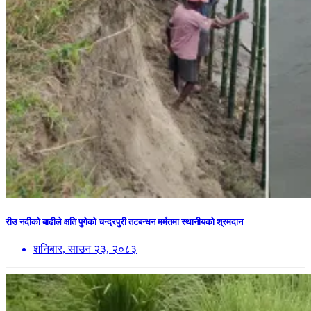
रीउ नदीको बाढीले क्षति पुगेको चन्द्रपुरी तटबन्धन मर्मतमा स्थानीयको श्रमदान
शनिबार, साउन २३, २०८३