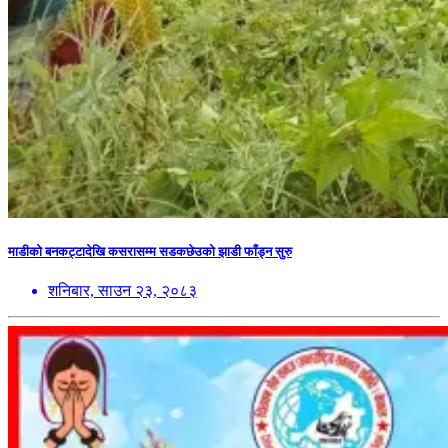
माडीको बनकट्टादेखि कसरासम्म सडकछेउको झाडी फाँड्न सुरु
शनिबार, साउन २३, २०८३