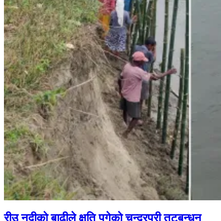
रीउ नदीको बाढीले क्षति पुगेको चन्द्रपुरी तटबन्धन