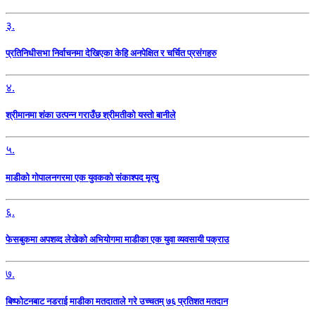
३.
प्रतिनिधीसभा निर्वाचनमा देखिएका केहि अनपेक्षित र चर्चित प्रसंगहरु
४.
श्रीमानमा शंका उत्पन्न गराउँछ श्रीमतीको यस्तो बानीले
५.
माडीको गोपालनगरमा एक युवकको संकाश्पद मृत्यु
६.
फेसबुकमा अपशव्द लेखेको अभियोगमा माडीका एक युवा व्यवसायी पक्राउ
७.
बिष्फोटनबाट नडराई माडीका मतदाताले गरे उच्चतम् ७६ प्रतिशत मतदान