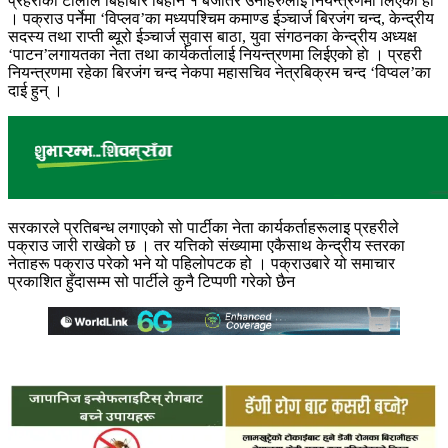
प्रहरीको टोलीले बिहीबार बिहान १ बजेतिर उनीहरुलाइ नियन्त्रणमा लिएको हो
। पक्राउ पर्नेमा ‘विप्लव’का मध्यपश्चिम कमाण्ड ईञ्चार्ज बिरजंग चन्द, केन्द्रीय
सदस्य तथा राप्ती ब्यूरो ईञ्चार्ज सुवास बाठा, युवा संगठनका केन्द्रीय अध्यक्ष
‘पाटन’लगायतका नेता तथा कार्यकर्तालाई नियन्त्रणमा लिईएको हाे । प्रहरी
नियन्त्रणमा रहेका बिरजंग चन्द नेकपा महासचिव नेत्रबिक्रम चन्द ‘विप्वल’का
दाई हुन् ।
सरकारले प्रतिबन्ध लगाएको सो पार्टीका नेता कार्यकर्ताहरूलाइ प्रहरीले
पक्राउ जारी राखेको छ । तर यत्तिको संख्यामा एकैसाथ केन्द्रीय स्तरका
नेताहरू पक्राउ परेको भने यो पहिलोपटक हो । पक्राउबारे यो समाचार
प्रकाशित हुँदासम्म सो पार्टीले कुनै टिप्पणी गरेको छैन