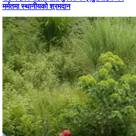
मर्मतमा स्थानीयको श्रमदान