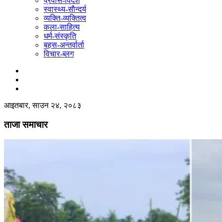
प्रवास-विदेश
स्वास्थ्य-साैन्दर्य
व्यक्ति-व्यक्तित्व
कला-साहित्य
धर्म-संस्कृति
बहस-अन्तर्वार्ता
विचार-ब्लग
आइतबार, साउन २४, २०८३
ताजा समाचार