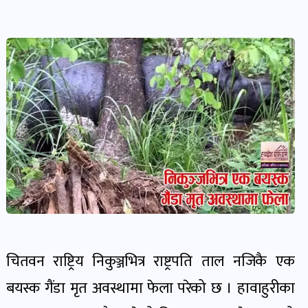
देश-
प्रदेश
खबर
पोष्ट
विकास-
निर्माण
खबर
पोष्ट
कृषि
चितवन राष्ट्रिय निकुञ्जभित्र राष्ट्रपति ताल नजिकै एक
र
बयस्क गैंडा मृत अवस्थामा फेला परेको छ । हावाहुरीका
कृषक