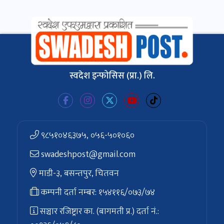
स्वदेश इन्फोसिस (प्रा.) लि.
९८५१०४६३७५, ०५६-५०१०६०
swadeshpost@gmail.com
माडी-३, बसन्तपुर, चितवन
कम्पनी दर्ता नम्बर: १५४११६/०७३/७४
सञ्चार रजिष्ट्रार का. (बागमती प्र.) दर्ता नं.: