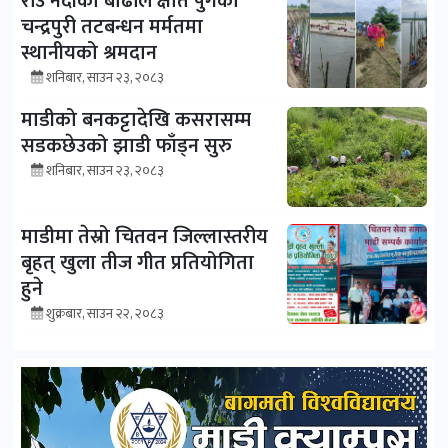
रीउ नदीको बाढीले क्षति पुगेको
चन्द्रपुरी तटबन्धन मर्मतमा
स्थानीयको श्रमदान
शनिबार, साउन २३, २०८३
माडीको बनकट्टादेखि कसरासम्म
सडकछेउको झाडी फाँड्न सुरु
शनिबार, साउन २३, २०८३
माडीमा तेस्रो चितवन जिल्लास्तरीय
बृहत् खुला तीज गीत प्रतियोगिता
हुने
शुक्रबार, साउन २२, २०८३