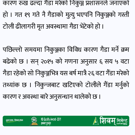
पोष्ट
कारण रुख ढल्दा गैडा मरेको निकुञ्ज प्रशासनले जनाएको
हो । गत १९ गते नै गैडाको मुत्यु भएपनि निकुञ्जको गस्ती
पर्यटन
टोली ढीलागरी मृत अवस्थामा गैडा भेटेको हो ।
खबर
पोष्ट
पछिल्लो समयमा निकुञ्जका विविध कारण गैडा मर्ने क्रम
बढेको छ । सन् २०१५ को गणना अनुसार ६ सय ५ वटा
शिक्षा
खबर
गैडा रहेको सो निकुञ्जभित्र यस बर्ष मात्रै २६ वटा गैंडा मरेको
पोष्ट
तथ्यांक छ । निकुन्जबाट खटिएको टोलीले गैंडा मर्नुको
कारण र अवस्था बारे अनुसन्धान थालेको छ ।
बिपद-
जोखिम
पोष्ट