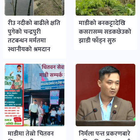
रीउ नदीको बाढीले क्षति
माडीको बनकट्टादेखि
पुगेको चन्द्रपुरी
कसरासम्म सडकछेउको
तटबन्धन मर्मतमा
झाडी फाँड्न सुरु
स्थानीयको श्रमदान
माडीमा तेस्रो चितवन
निर्मला पन्त प्रकरणबारे