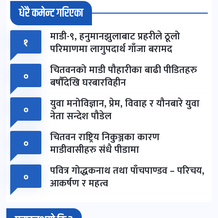
धेरै कमेन्ट गरिएका
माडी-९, हनुमानझुलाबाट प्रहरीले ठूलो
१
परिमाणमा लागुपदार्थ गाँजा बरामद
चितवनको माडी पौहारीका बाढी पीडितहरु
०
बर्षौंदेखि घरबारविहीन
युवा मनोविज्ञान, प्रेम, विवाह र यौनबारे युवा
०
नेता सन्देश पौडेल
चितवन राष्ट्रिय निकुञ्जका कारण
०
माडीवासीहरु संधै पीडामा
पवित्र गोद्धकनाथ तथा पाँचपाण्डव – परिचय,
०
आकर्षण र महत्व