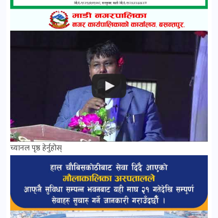
च्यानल पृष्ठ हेर्नुहोस्