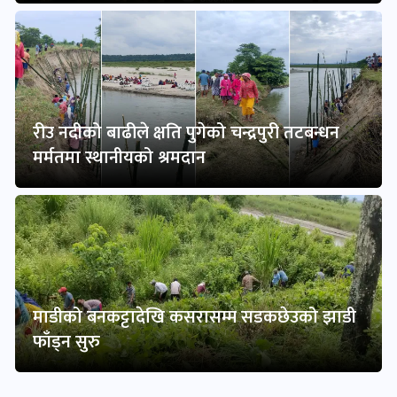
रीउ नदीको बाढीले क्षति पुगेको चन्द्रपुरी तटबन्धन
मर्मतमा स्थानीयको श्रमदान
माडीको बनकट्टादेखि कसरासम्म सडकछेउको झाडी
फाँड्न सुरु