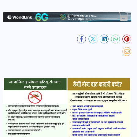
खेल
र
खेलाडी
पोष्ट
अपराध
खबर
पोष्ट
स्वास्थ्य
खबर
पोष्ट
प्रवास