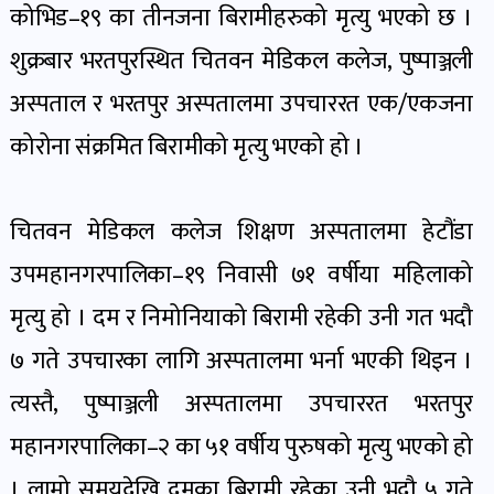
पोष्ट
कोभिड–१९ का तीनजना बिरामीहरुको मृत्यु भएको छ ।
शुक्रबार भरतपुरस्थित चितवन मेडिकल कलेज, पुष्पाञ्जली
पर्यटन
अस्पताल र भरतपुर अस्पतालमा उपचाररत एक/एकजना
खबर
कोरोना संक्रमित बिरामीको मृत्यु भएको हो ।
पोष्ट
चितवन मेडिकल कलेज शिक्षण अस्पतालमा हेटौंडा
शिक्षा
खबर
उपमहानगरपालिका–१९ निवासी ७१ वर्षीया महिलाको
पोष्ट
मृत्यु हो । दम र निमोनियाको बिरामी रहेकी उनी गत भदौ
७ गते उपचारका लागि अस्पतालमा भर्ना भएकी थिइन ।
बिपद-
त्यस्तै, पुष्पाञ्जली अस्पतालमा उपचाररत भरतपुर
जोखिम
पोष्ट
महानगरपालिका–२ का ५१ वर्षीय पुरुषको मृत्यु भएको हो
। लामो समयदेखि दमका बिरामी रहेका उनी भदौ ५ गते