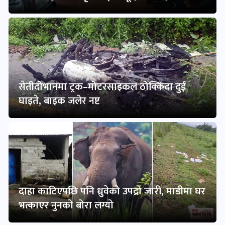
सेतीदोभानमा ट्रक–मोटरसाइकल ठोक्किँदा दुई
घाइते, बाइक जलेर नष्ट
दाह्रा काटिएपछि पनि ध्रुवेको उपद्रो जारी, माडीमा घर
भत्काएर नुनको बोरा लग्यो