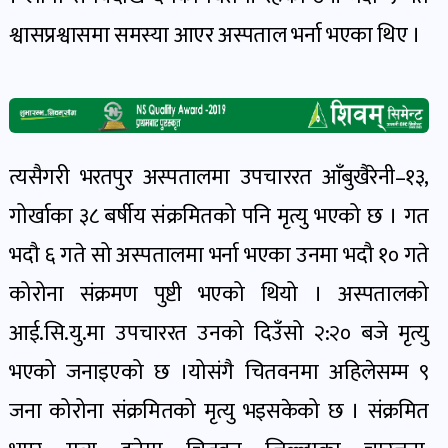
खेल
श्वासप्रश्वासमा समस्या आएर अस्पताल भर्ना भएका थिए ।
र
खेलाडी
पोष्ट
त्यसैगरी भरतपुर अस्पतालमा उपचाररत आँबुखैरेनी–१३,
अपराध
खबर
गोर्खाका ३८ बर्षीय संक्रमितको पनि मृत्यु भएको छ । गत
पोष्ट
भदौ ६ गते सो अस्पतालमा भर्ना भएका उनमा भदौ १० गते
कोरोना संक्रमण पुष्टी भएको थियो । अस्पतालको
स्वास्थ्य
आई.सि.यु.मा उपचाररत उनको दिउँसो २:२० बजे मृत्यु
खबर
पोष्ट
भएको जनाइएको छ ।योसंगै चितवनमा अहिलेसम्म ९
जना कोरोना संक्रमितको मृत्यु भइसकेको छ । संक्रमित
प्रवास