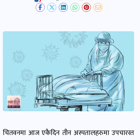
देश-
प्रदेश
खबर
पोष्ट
विकास-
निर्माण
खबर
पोष्ट
कृषि
र
चितवनमा आज एकैदिन तीन अस्पतालहरुमा उपचाररत
कृषक