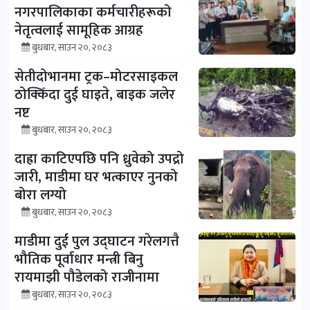
नगरपालिकाका कर्मचारीहरूको
नेतृत्वलाई सामूहिक आग्रह
बुधबार, साउन २०, २०८३
सेतीदोभानमा ट्रक–मोटरसाइकल
ठोक्किँदा दुई घाइते, बाइक जलेर
नष्ट
बुधबार, साउन २०, २०८३
दाह्रा काटिएपछि पनि ध्रुवेको उपद्रो
जारी, माडीमा घर भत्काएर नुनको
बोरा लग्यो
बुधबार, साउन २०, २०८३
माडीमा दुई पुल उद्घाटन गरेलगत्तै
भौतिक पूर्वाधार मन्त्री बिनु
रायमाझी पौडेलको राजीनामा
बुधबार, साउन २०, २०८३