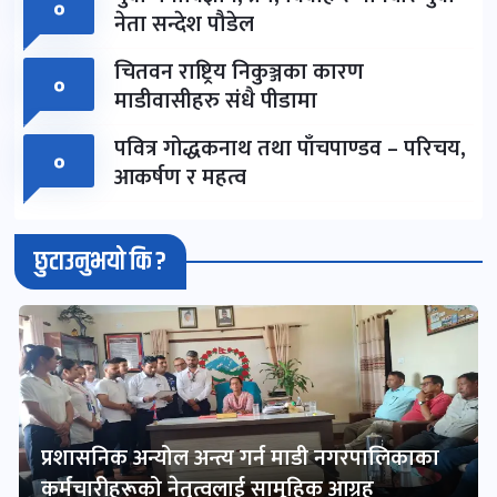
०
नेता सन्देश पौडेल
चितवन राष्ट्रिय निकुञ्जका कारण
०
माडीवासीहरु संधै पीडामा
पवित्र गोद्धकनाथ तथा पाँचपाण्डव – परिचय,
०
आकर्षण र महत्व
छुटाउनुभयो कि ?
प्रशासनिक अन्योल अन्त्य गर्न माडी नगरपालिकाका
कर्मचारीहरूको नेतृत्वलाई सामूहिक आग्रह