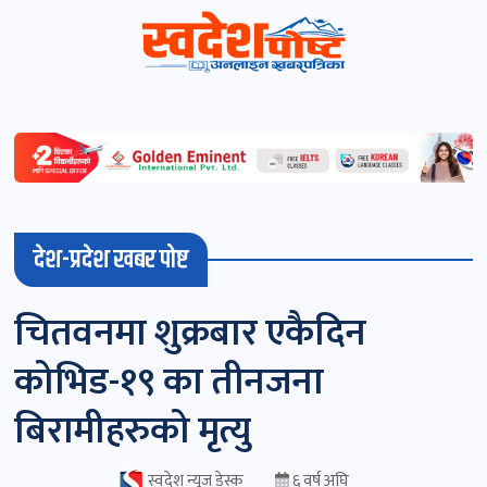
स्वदेशपोष्ट
विशेष
माडी
देश-प्रदेश खबर पोष्ट
(स्थानीय)
खबर
चितवनमा शुक्रबार एकैदिन
पोष्ट
कोभिड-१९ का तीनजना
चितवन
बिरामीहरुको मृत्यु
खबर
पोष्ट
स्वदेश न्यूज डेस्क
६ वर्ष अघि