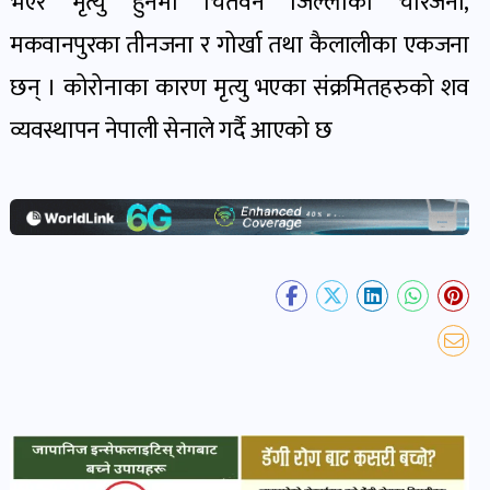
भएर मृत्यु हुनेमा चितवन जिल्लाका चारजना,
खबर
मकवानपुरका तीनजना र गोर्खा तथा कैलालीका एकजना
पोष्ट
छन् । कोरोनाका कारण मृत्यु भएका संक्रमितहरुको शव
धर्म-
व्यवस्थापन नेपाली सेनाले गर्दै आएको छ
संस्कृति
पोष्ट
वन-
वातावरण
पोष्ट
कला-
साहित्य
पोष्ट