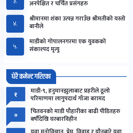
३.
अनपेक्षित र चर्चित प्रसंगहरु
श्रीमानमा शंका उत्पन्न गराउँछ श्रीमतीको यस्तो
४.
बानीले
माडीको गोपालनगरमा एक युवकको
५.
संकाश्पद मृत्यु
धेरै कमेन्ट गरिएका
माडी-९, हनुमानझुलाबाट प्रहरीले ठूलो
१
परिमाणमा लागुपदार्थ गाँजा बरामद
चितवनको माडी पौहारीका बाढी पीडितहरु
०
बर्षौंदेखि घरबारविहीन
युवा मनोविज्ञान, प्रेम, विवाह र यौनबारे युवा