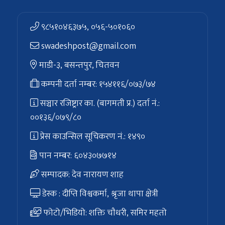
९८५१०४६३७५, ०५६-५०१०६०
swadeshpost@gmail.com
माडी-३, बसन्तपुर, चितवन
कम्पनी दर्ता नम्बर: १५४११६/०७३/७४
सञ्चार रजिष्ट्रार का. (बागमती प्र.) दर्ता नं.:
००१३६/०७९/८०
प्रेस काउन्सिल सूचिकरण नं.: १४९०
पान नम्बर: ६०४३०७७१४
सम्पादक: देव नारायण शाह
डेस्क : दीप्ति विश्वकर्मा, श्रृजा थापा क्षेत्री
फोटो/भिडियो: शक्ति चाैधरी, समिर महतो