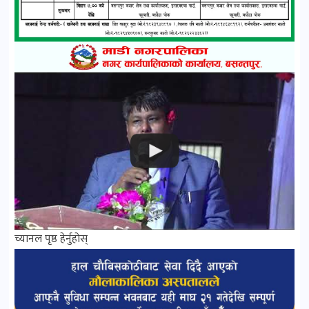
च्यानल पृष्ठ हेर्नुहोस्