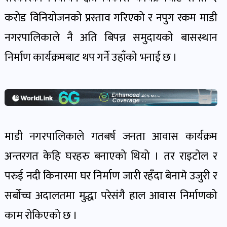
खबर
करोड विनियोजनको प्रस्ताव गरिएको र नपुग रकम माडी
पोष्ट
नगरपालिकाले नै अति बिपन्न समुदायको बासस्थान
निर्माण कार्यक्रमबाट थप गर्ने उहाँको भनाई छ ।
धर्म-
संस्कृति
पोष्ट
वन-
माडी नगरपालिकाले गतबर्ष जनता आवास कार्यक्रम
वातावरण
पोष्ट
अन्तरगत केहि घरहरु बनाएको थियो । तर राइटोल र
परुई नदी किनारमा घर निर्माण जारी रहँदा बेनामे उजुरी र
कला-
सर्बोच्च अदालतमा मुद्धा परेसंगै हाल आवास निर्माणको
साहित्य
काम रोकिएको छ ।
पोष्ट