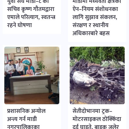
युवा संघ माडी–८ का
माडीमा मध्यवर्ती क्षेत्रका
सचिव कृष्ण गौतमद्वारा
ऐन–नियम संशोधनका
एमाले परित्याग, स्वतन्त्र
लागि सुझाव संकलन,
रहने घोषणा
संरक्षण र स्थानीय
अधिकारबारे बहस
प्रशासनिक अन्योल
सेतीदोभानमा ट्रक–
अन्त्य गर्न माडी
मोटरसाइकल ठोक्किँदा
नगरपालिकाका
दुई घाइते, बाइक जलेर