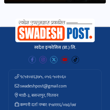
स्वदेश इन्फोसिस (प्रा.) लि.
९८५१०४६३७५, ०५६-५०१०६०
swadeshpost@gmail.com
माडी-३, बसन्तपुर, चितवन
कम्पनी दर्ता नम्बर: १५४११६/०७३/७४