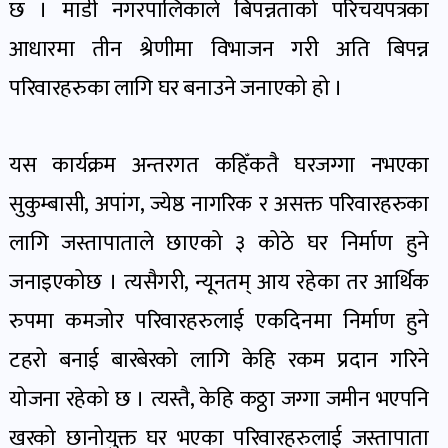
पोष्ट
छ । माडी नगरपालिकाले बिपन्नताको परिचयपत्रका
आधारमा तीन श्रेणीमा विभाजन गरी अति बिपन्न
पर्यटन
परिवारहरुका लागि घर बनाउने जनाएको हो ।
खबर
पोष्ट
यस कार्यक्रम अन्तरगत कहिँकतै घरजग्गा नभएका
सुकुम्बासी, अपांग, ज्येष्ठ नागरिक र असक्त परिवारहरुका
शिक्षा
खबर
लागि जस्तापाताले छाएको ३ कोठे घर निर्माण हुने
पोष्ट
जनाइएकोछ । त्यसैगरी, न्यूनतम् आय रहेका तर आर्थिक
रुपमा कमजोर परिवारहरुलाई एकदिनमा निर्माण हुने
बिपद-
टहरो बनाई बारबेरको लागि केहि रकम प्रदान गरिने
जोखिम
पोष्ट
योजना रहेको छ । त्यस्तै, केहि कठ्ठा जग्गा जमीन भएपनि
खरको छानोयुक्त घर भएका परिवारहरुलाई जस्तापाता