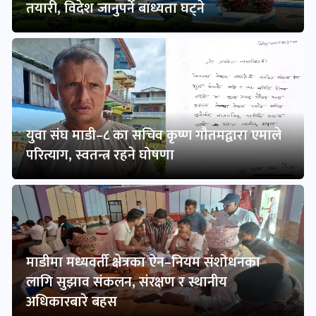
तयारी, विदेश जानुपर्ने बाध्यता घट्ने
युवा संघ माडी–८ का सचिव कृष्ण गौतमद्वारा एमाले
परित्याग, स्वतन्त्र रहने घोषणा
माडीमा मध्यवर्ती क्षेत्रका ऐन–नियम संशोधनका
लागि सुझाव संकलन, संरक्षण र स्थानीय
अधिकारबारे बहस