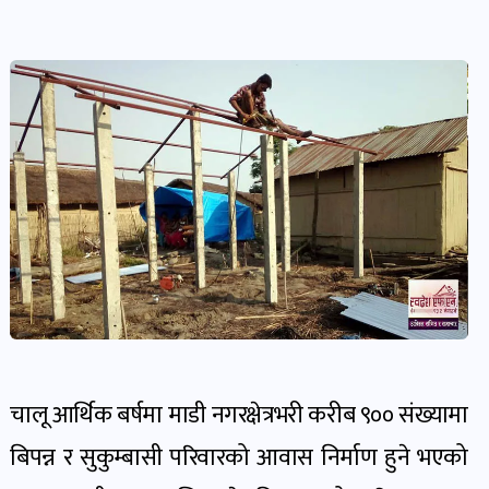
देश-
प्रदेश
खबर
पोष्ट
विकास-
निर्माण
खबर
पोष्ट
कृषि
चालू आर्थिक बर्षमा माडी नगरक्षेत्रभरी करीब ९०० संख्यामा
र
बिपन्न र सुकुम्बासी परिवारको आवास निर्माण हुने भएको
कृषक