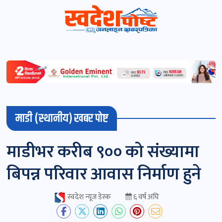
स्वदेशपोष्ट
विशेष
माडी
माडी (स्थानीय) खबर पोष्ट
(स्थानीय)
खबर
माडीभर करीब ९०० को संख्यामा
पोष्ट
बिपन्न परिवार आवास निर्माण हुने
चितवन
स्वदेश न्यूज डेस्क
६ वर्ष अघि
खबर
पोष्ट