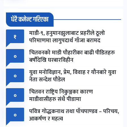
धेरै कमेन्ट गरिएका
माडी-९, हनुमानझुलाबाट प्रहरीले ठूलो
१
परिमाणमा लागुपदार्थ गाँजा बरामद
चितवनको माडी पौहारीका बाढी पीडितहरु
०
बर्षौंदेखि घरबारविहीन
युवा मनोविज्ञान, प्रेम, विवाह र यौनबारे युवा
०
नेता सन्देश पौडेल
चितवन राष्ट्रिय निकुञ्जका कारण
०
माडीवासीहरु संधै पीडामा
पवित्र गोद्धकनाथ तथा पाँचपाण्डव – परिचय,
०
आकर्षण र महत्व