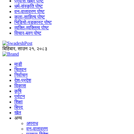
प्रवास खबर पोष्ट
धर्म-संस्कृति पोष्ट
वन-वातावरण पोष्ट
कला-साहित्य पोष्ट
भिडियो-पडकास्ट पोष्ट
व्यक्ति-व्यक्तित्व पोष्ट
विचार-ब्लग पोष्ट
बिहिबार, साउन २१, २०८३
माडी
चितवन
निर्वाचन
देश-प्रदेश
विकास
कृषि
पर्यटन
शिक्षा
बिपद्
खेल
अन्य
अपराध
वन-वातावरण