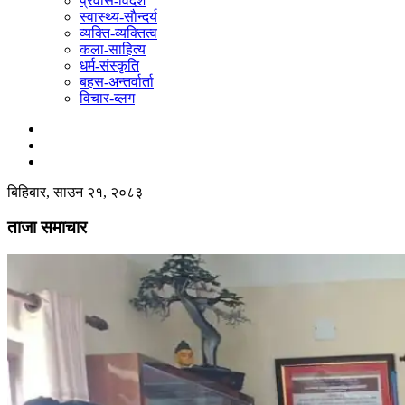
प्रवास-विदेश
स्वास्थ्य-साैन्दर्य
व्यक्ति-व्यक्तित्व
कला-साहित्य
धर्म-संस्कृति
बहस-अन्तर्वार्ता
विचार-ब्लग
बिहिबार, साउन २१, २०८३
ताजा समाचार