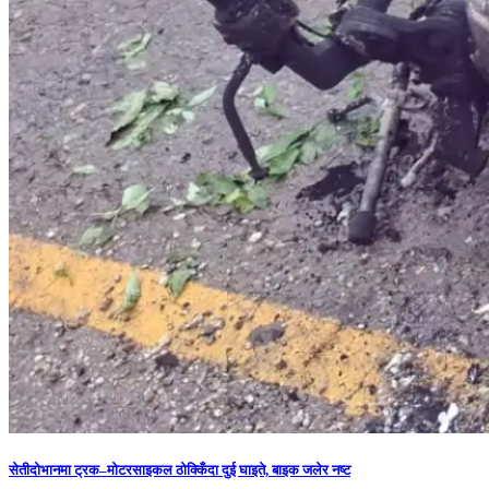
सेतीदोभानमा ट्रक–मोटरसाइकल ठोक्किँदा दुई घाइते, बाइक जलेर नष्ट