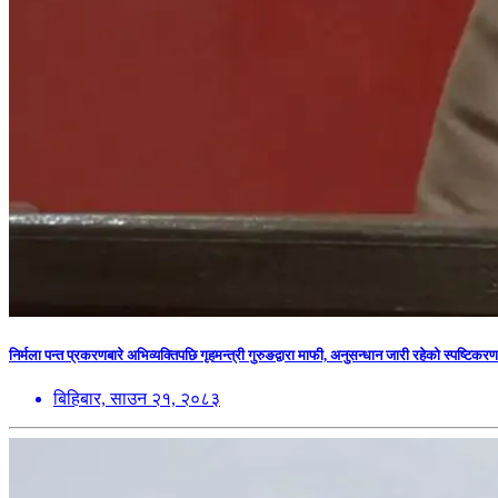
निर्मला पन्त प्रकरणबारे अभिव्यक्तिपछि गृहमन्त्री गुरुङद्वारा माफी, अनुसन्धान जारी रहेको स्पष्टिकरण
बिहिबार, साउन २१, २०८३