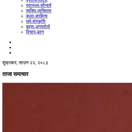
प्रवास-विदेश
स्वास्थ्य-साैन्दर्य
व्यक्ति-व्यक्तित्व
कला-साहित्य
धर्म-संस्कृति
बहस-अन्तर्वार्ता
विचार-ब्लग
शुक्रबार, साउन २२, २०८३
ताजा समाचार