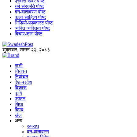
प्रवास खबर पोष्ट
धर्म-संस्कृति पोष्ट
वन-वातावरण पोष्ट
कला-साहित्य पोष्ट
भिडियो-पडकास्ट पोष्ट
व्यक्ति-व्यक्तित्व पोष्ट
विचार-ब्लग पोष्ट
शुक्रबार, साउन २२, २०८३
माडी
चितवन
निर्वाचन
देश-प्रदेश
विकास
कृषि
पर्यटन
शिक्षा
बिपद्
खेल
अन्य
अपराध
वन-वातावरण