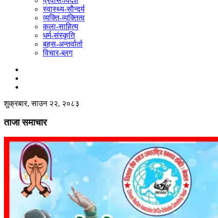
प्रवास-विदेश
स्वास्थ्य-साैन्दर्य
व्यक्ति-व्यक्तित्व
कला-साहित्य
धर्म-संस्कृति
बहस-अन्तर्वार्ता
विचार-ब्लग
शुक्रबार, साउन २२, २०८३
ताजा समाचार