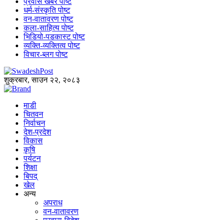
प्रवास खबर पोष्ट
धर्म-संस्कृति पोष्ट
वन-वातावरण पोष्ट
कला-साहित्य पोष्ट
भिडियो-पडकास्ट पोष्ट
व्यक्ति-व्यक्तित्व पोष्ट
विचार-ब्लग पोष्ट
शुक्रबार, साउन २२, २०८३
माडी
चितवन
निर्वाचन
देश-प्रदेश
विकास
कृषि
पर्यटन
शिक्षा
बिपद्
खेल
अन्य
अपराध
वन-वातावरण