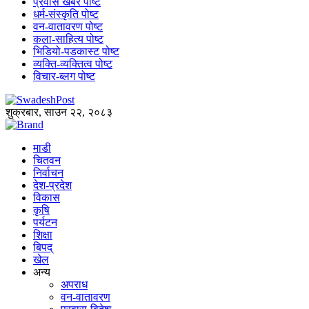
प्रवास खबर पोष्ट
धर्म-संस्कृति पोष्ट
वन-वातावरण पोष्ट
कला-साहित्य पोष्ट
भिडियो-पडकास्ट पोष्ट
व्यक्ति-व्यक्तित्व पोष्ट
विचार-ब्लग पोष्ट
शुक्रबार, साउन २२, २०८३
माडी
चितवन
निर्वाचन
देश-प्रदेश
विकास
कृषि
पर्यटन
शिक्षा
बिपद्
खेल
अन्य
अपराध
वन-वातावरण