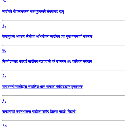
५.
माडीको गोपालनगरमा एक युवकको संकाश्पद मृत्यु
६.
फेसबुकमा अपशव्द लेखेको अभियोगमा माडीका एक युवा व्यवसायी पक्राउ
७.
बिष्फोटनबाट नडराई माडीका मतदाताले गरे उच्चतम् ७६ प्रतिशत मतदान
८.
चन्द्रमणी महतोद्वारा संकलित थारु भाषाका केहि उखान टुक्काहरु
९.
सम्झनाको क्यानभासमा माडीका शहीद तिलक खाती ‘विहानी’
१०.