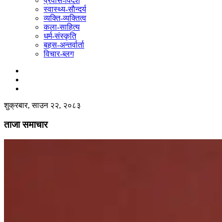
प्रवास-विदेश
स्वास्थ्य-साैन्दर्य
व्यक्ति-व्यक्तित्व
कला-साहित्य
धर्म-संस्कृति
बहस-अन्तर्वार्ता
विचार-ब्लग
शुक्रबार, साउन २२, २०८३
ताजा समाचार