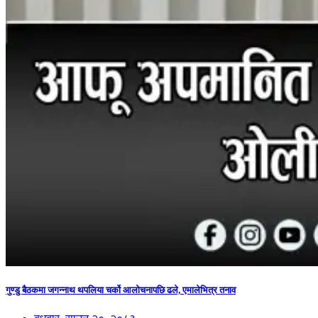
गुण्डु बैठकमा जगन्नाथ थपलिया चर्को आलोचनापछि ढले, एमालेभित्र तनाव