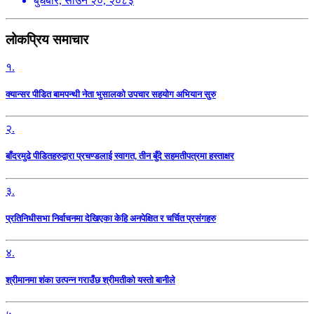
बुधबार, साउन २०, २०८३
लोकप्रिय समाचार
१.
क्यान्सर पीडित बामपन्थी नेता भुसालकाे उपचार सहयोग अभियान सुरु
२.
बाँदरमुढे पीडितहरुद्वारा प्रचण्डलाई स्वागत, तीन बुँदे सहमतीपत्रमा हस्ताक्षर
३.
प्रतिनिधीसभा निर्वाचनमा देखिएका केहि अनपेक्षित र चर्चित प्रसंगहरु
४.
श्रीमानमा शंका उत्पन्न गराउँछ श्रीमतीको यस्तो बानीले