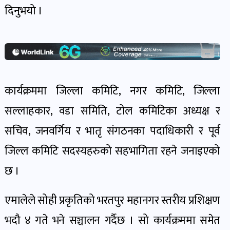
दिनुभयो ।
खेल
र
खेलाडी
पोष्ट
कार्यक्रममा जिल्ला कमिटि, नगर कमिटि, जिल्ला
अपराध
खबर
सल्लाहकार, वडा समिति, टोल कमिटिका अध्यक्ष र
पोष्ट
सचिव, जनवर्गिय र भातृ संगठनका पदाधिकारी र पूर्व
जिल्ल कमिटि सदस्यहरुको सहभागिता रहने जनाइएको
स्वास्थ्य
छ ।
खबर
पोष्ट
एमालेले सोही प्रकृतिको भरतपुर महानगर स्तरीय प्रशिक्षण
भदौ ४ गते भने सञ्चालन गर्दैछ । सो कार्यक्रममा समेत
प्रवास