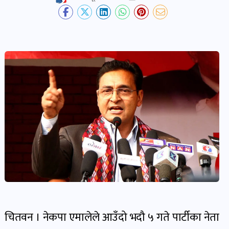
देश-
प्रदेश
खबर
पोष्ट
विकास-
निर्माण
खबर
पोष्ट
कृषि
र
चितवन । नेकपा एमालेले आउँदो भदौ ५ गते पार्टीका नेता
कृषक