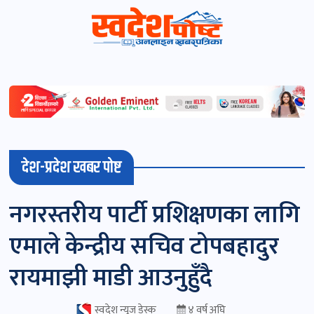
स्वदेशपोष्ट
विशेष
माडी
देश-प्रदेश खबर पोष्ट
(स्थानीय)
खबर
नगरस्तरीय पार्टी प्रशिक्षणका लागि
पोष्ट
एमाले केन्द्रीय सचिव टोपबहादुर
चितवन
रायमाझी माडी आउनुहुँदै
खबर
पोष्ट
स्वदेश न्यूज डेस्क
४ वर्ष अघि