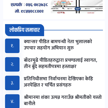
लोकप्रिय समाचार
क्यान्सर पीडित बामपन्थी नेता भुसालकाे
१.
उपचार सहयोग अभियान सुरु
बाँदरमुढे पीडितहरुद्वारा प्रचण्डलाई स्वागत,
२.
तीन बुँदे सहमतीपत्रमा हस्ताक्षर
प्रतिनिधीसभा निर्वाचनमा देखिएका केहि
३.
अनपेक्षित र चर्चित प्रसंगहरु
श्रीमानमा शंका उत्पन्न गराउँछ श्रीमतीको यस्तो
४.
बानीले