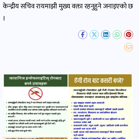
खबर
केन्द्रीय सचिव रायमाझी मुख्य वक्ता रहनुहुने जनाइएको छ
पोष्ट
।
धर्म-
संस्कृति
पोष्ट
वन-
वातावरण
पोष्ट
कला-
साहित्य
पोष्ट