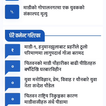
माडीको गोपालनगरमा एक युवकको
५.
संकाश्पद मृत्यु
धेरै कमेन्ट गरिएका
माडी-९, हनुमानझुलाबाट प्रहरीले ठूलो
१
परिमाणमा लागुपदार्थ गाँजा बरामद
चितवनको माडी पौहारीका बाढी पीडितहरु
०
बर्षौंदेखि घरबारविहीन
युवा मनोविज्ञान, प्रेम, विवाह र यौनबारे युवा
०
नेता सन्देश पौडेल
चितवन राष्ट्रिय निकुञ्जका कारण
०
माडीवासीहरु संधै पीडामा