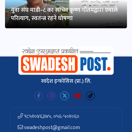
युवा संघ माडी–८ का सचिव कृष्ण गौतमद्वारा एमाले
परित्याग, स्वतन्त्र रहने घोषणा
स्वदेश इन्फोसिस (प्रा.) लि.
९८५१०४६३७५, ०५६-५०१०६०
swadeshpost@gmail.com