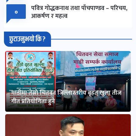
पवित्र गोद्धकनाथ तथा पाँचपाण्डव – परिचय,
०
आकर्षण र महत्व
छुटाउनुभयो कि ?
माडीमा तेस्रो चितवन जिल्लास्तरीय बृहत् खुला तीज
गीत प्रतियोगिता हुने