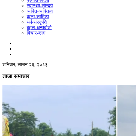
प्रवास-विदेश
स्वास्थ्य-साैन्दर्य
व्यक्ति-व्यक्तित्व
कला-साहित्य
धर्म-संस्कृति
बहस-अन्तर्वार्ता
विचार-ब्लग
शनिबार, साउन २३, २०८३
ताजा समाचार