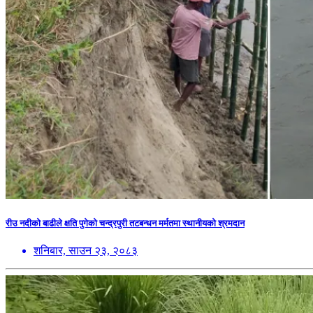
रीउ नदीको बाढीले क्षति पुगेको चन्द्रपुरी तटबन्धन मर्मतमा स्थानीयको श्रमदान
शनिबार, साउन २३, २०८३