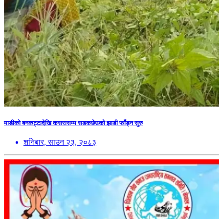
माडीको बनकट्टादेखि कसरासम्म सडकछेउको झाडी फाँड्न सुरु
शनिबार, साउन २३, २०८३