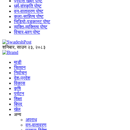
प्रवास खबर पोष्ट
धर्म-संस्कृति पोष्ट
वन-वातावरण पोष्ट
कला-साहित्य पोष्ट
भिडियो-पडकास्ट पोष्ट
व्यक्ति-व्यक्तित्व पोष्ट
विचार-ब्लग पोष्ट
शनिबार, साउन २३, २०८३
माडी
चितवन
निर्वाचन
देश-प्रदेश
विकास
कृषि
पर्यटन
शिक्षा
बिपद्
खेल
अन्य
अपराध
वन-वातावरण