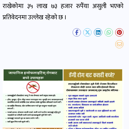
खबर
राखेकोमा ३५ लाख ७३ हजार रुपैंया असुली भएको
पोष्ट
प्रतिवेदनमा उल्लेख रहेको छ ।
धर्म-
संस्कृति
पोष्ट
वन-
वातावरण
पोष्ट
कला-
साहित्य
पोष्ट