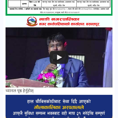
च्यानल पृष्ठ हेर्नुहोस्