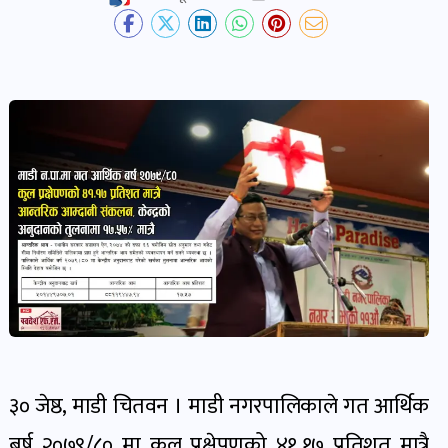
देश-
प्रदेश
खबर
पोष्ट
विकास-
निर्माण
खबर
पोष्ट
कृषि
र
३० जेष्ठ, माडी चितवन । माडी नगरपालिकाले गत आर्थिक
कृषक
बर्ष २०७९/८० मा कुल प्रक्षेपणको ४१.१७ प्रतिशत मात्रै