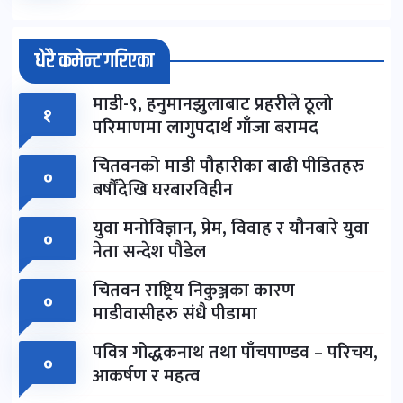
धेरै कमेन्ट गरिएका
माडी-९, हनुमानझुलाबाट प्रहरीले ठूलो
१
परिमाणमा लागुपदार्थ गाँजा बरामद
चितवनको माडी पौहारीका बाढी पीडितहरु
०
बर्षौंदेखि घरबारविहीन
युवा मनोविज्ञान, प्रेम, विवाह र यौनबारे युवा
०
नेता सन्देश पौडेल
चितवन राष्ट्रिय निकुञ्जका कारण
०
माडीवासीहरु संधै पीडामा
पवित्र गोद्धकनाथ तथा पाँचपाण्डव – परिचय,
०
आकर्षण र महत्व