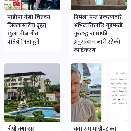
माडीमा तेस्रो चितवन
निर्मला पन्त प्रकरणबारे
जिल्लास्तरीय बृहत्
अभिव्यक्तिपछि गृहमन्त्री
खुला तीज गीत
गुरुङद्वारा माफी,
प्रतियोगिता हुने
अनुसन्धान जारी रहेको
स्पष्टिकरण
बीपी क्यान्सर
युवा संघ माडी–८ का