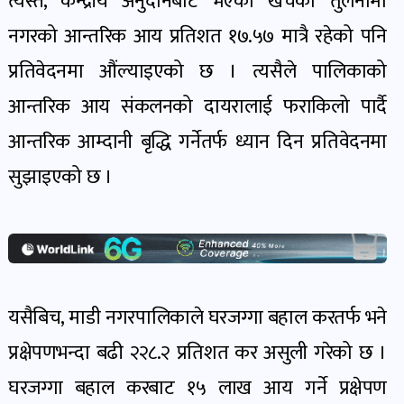
त्यस्तै, केन्द्रीय अनुदानबाट भएको खर्चको तुलनामा
खेल
नगरको आन्तरिक आय प्रतिशत १७.५७ मात्रै रहेको पनि
र
खेलाडी
प्रतिवेदनमा औंल्याइएको छ । त्यसैले पालिकाको
पोष्ट
आन्तरिक आय संकलनको दायरालाई फराकिलो पार्दै
आन्तरिक आम्दानी बृद्धि गर्नेतर्फ ध्यान दिन प्रतिवेदनमा
अपराध
सुझाइएको छ ।
खबर
पोष्ट
स्वास्थ्य
खबर
यसैबिच, माडी नगरपालिकाले घरजग्गा बहाल करतर्फ भने
पोष्ट
प्रक्षेपणभन्दा बढी २२८.२ प्रतिशत कर असुली गरेको छ ।
घरजग्गा बहाल करबाट १५ लाख आय गर्ने प्रक्षेपण
प्रवास