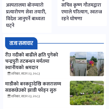
अस्पतालमा बोनम्यारो
सचिव कृष्ण गौतमद्वारा
प्रत्यारोपण सेवा तयारी,
एमाले परित्याग, स्वतन्त्र
विदेश जानुपर्ने बाध्यता
रहने घोषणा
घट्ने
ताजा समाचार
रीउ नदीको बाढीले क्षति पुगेको
चन्द्रपुरी तटबन्धन मर्मतमा
स्थानीयको श्रमदान
शनिबार, साउन २३, २०८३
माडीको बनकट्टादेखि कसरासम्म
सडकछेउको झाडी फाँड्न सुरु
शनिबार, साउन २३, २०८३