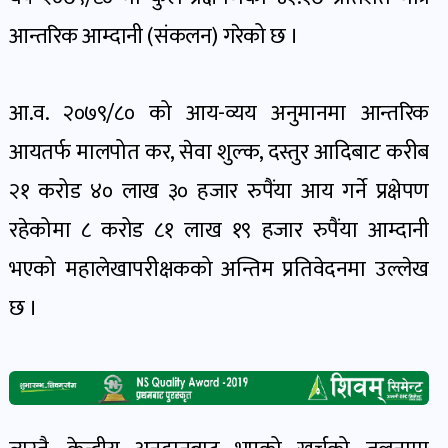
पोष्ट
आन्तरिक आम्दानी (संकलन) गरेको छ ।
पर्यटन
खबर
आ.व. २०७९/८० को आय-व्यय अनुमानमा आन्तरिक
पोष्ट
आयतर्फ मालपोत कर, सेवा शुल्क, दस्तुर आदिबाट करीब
२१ करोड ४० लाख ३० हजार रुपैंया आय गर्ने प्रक्षेपण
शिक्षा
रहेकोमा ८ करोड ८१ लाख १९ हजार रुपैंया आम्दानी
खबर
पोष्ट
भएको महालेखापरीक्षकको अन्तिम प्रतिवेदनमा उल्लेख
छ ।
बिपद-
जोखिम
पोष्ट