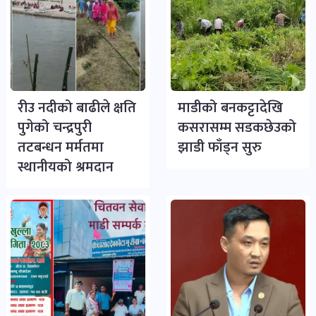
रीउ नदीको बाढीले क्षति
माडीको बनकट्टादेखि
पुगेको चन्द्रपुरी
कसरासम्म सडकछेउको
तटबन्धन मर्मतमा
झाडी फाँड्न सुरु
स्थानीयको श्रमदान