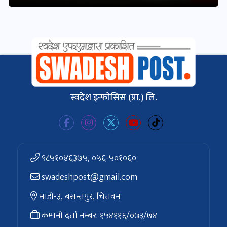
स्वदेश इन्फोसिस (प्रा.) लि.
९८५१०४६३७५, ०५६-५०१०६०
swadeshpost@gmail.com
माडी-३, बसन्तपुर, चितवन
कम्पनी दर्ता नम्बर: १५४११६/०७३/७४