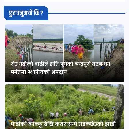
छुटाउनुभयो कि ?
रीउ नदीको बाढीले क्षति पुगेको चन्द्रपुरी तटबन्धन
मर्मतमा स्थानीयको श्रमदान
माडीको बनकट्टादेखि कसरासम्म सडकछेउको झाडी