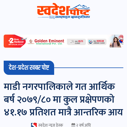
स्वदेशपोष्ट
विशेष
माडी
देश-प्रदेश खबर पोष्ट
(स्थानीय)
खबर
माडी नगरपालिकाले गत आर्थिक
पोष्ट
बर्ष २०७९/८० मा कुल प्रक्षेपणको
चितवन
४१.१७ प्रतिशत मात्रै आन्तरिक आय
खबर
पोष्ट
स्वदेश न्यूज डेस्क
२ वर्ष अघि