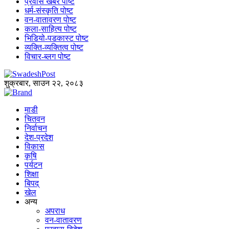
प्रवास खबर पोष्ट
धर्म-संस्कृति पोष्ट
वन-वातावरण पोष्ट
कला-साहित्य पोष्ट
भिडियो-पडकास्ट पोष्ट
व्यक्ति-व्यक्तित्व पोष्ट
विचार-ब्लग पोष्ट
शुक्रबार, साउन २२, २०८३
माडी
चितवन
निर्वाचन
देश-प्रदेश
विकास
कृषि
पर्यटन
शिक्षा
बिपद्
खेल
अन्य
अपराध
वन-वातावरण