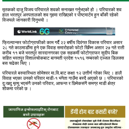
मृतकको दाजु विजय परियारले शवको सनाखत गर्नुभएको हो । परियारको शव
हाल भरतपुर अस्पतालको शव गृहमा राखिएको र पोष्टमार्टम हुन बाँकी रहेको
विजयले जानकारी दिनुभयो ।
फ्रिल्यान्सर फोटोग्राफीको काम गर्दै २२ बर्षीय दिवंगत विकास परियार असार
२८ गते काठमाडौंमा हुने एक विवाह समारोहको फोटो खिँच्न असार २७ गते राती
करीब ११ बजे भरतपुर सारदानगरका एक सहकर्मी फोटोग्राफर सुदीप बिक
सहित भरतपुर विशालचोकबाट बागमती प्रदेश १५१६ नम्बरको एञ्जल डिलक्स
बस चढेका थिए ।
परियारले बरुवास्थित सोमेश्वर मा.वि.बाट कक्षा १२ उत्तीर्ण गरेका थिए । हालै
विवाह भएका उनको परिवार माडी-१ भंगेता गाउँमा बस्दै आएको छ । परियारको
दुःखदु मृत्यु भएसंगै उनको परिवार, आफन्त र छिमेकसंगै समग्र माडी क्षेत्र
शोकमा परेको छ ।