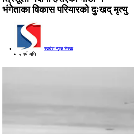
भंगेताका विकास परियारको दुःखद् मृत्यु
स्वदेश न्यूज डेस्क
२ वर्ष अघि