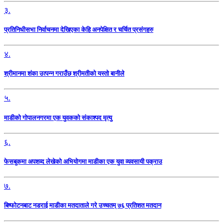
३.
प्रतिनिधीसभा निर्वाचनमा देखिएका केहि अनपेक्षित र चर्चित प्रसंगहरु
४.
श्रीमानमा शंका उत्पन्न गराउँछ श्रीमतीको यस्तो बानीले
५.
माडीको गोपालनगरमा एक युवकको संकाश्पद मृत्यु
६.
फेसबुकमा अपशव्द लेखेको अभियोगमा माडीका एक युवा व्यवसायी पक्राउ
७.
बिष्फोटनबाट नडराई माडीका मतदाताले गरे उच्चतम् ७६ प्रतिशत मतदान