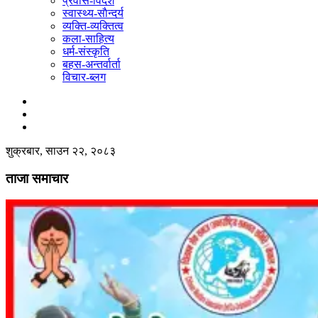
प्रवास-विदेश
स्वास्थ्य-साैन्दर्य
व्यक्ति-व्यक्तित्व
कला-साहित्य
धर्म-संस्कृति
बहस-अन्तर्वार्ता
विचार-ब्लग
शुक्रबार, साउन २२, २०८३
ताजा समाचार