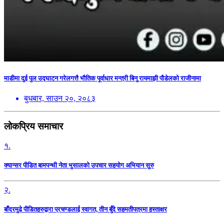
माडीमा दुई पुल उद्घाटन गरेलगत्तै भौतिक पूर्वाधार मन्त्री बिनु रायमाझी पौडेलको राजीनामा
बुधबार, साउन २०, २०८३
लोकप्रिय समाचार
१.
क्यान्सर पीडित बामपन्थी नेता भुसालकाे उपचार सहयोग अभियान सुरु
२.
बाँदरमुढे पीडितहरुद्वारा प्रचण्डलाई स्वागत, तीन बुँदे सहमतीपत्रमा हस्ताक्षर