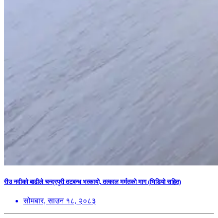
रीउ नदीको बाढीले चन्द्रपुरी तटबन्ध भत्कायो, तत्काल मर्मतको माग (भिडियो सहित)
सोमबार, साउन १८, २०८३