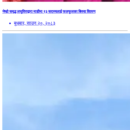
नेष्डो समृद्ध लघुवित्तद्वारा माडीमा ९३ सदस्यलाई फलफूलका बिरुवा वितरण
बुधबार, साउन २०, २०८३