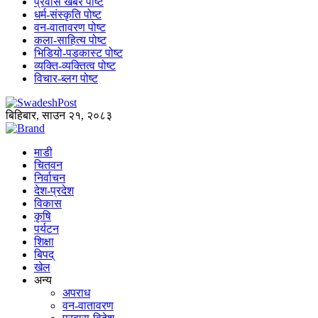
प्रवास खबर पोष्ट
धर्म-संस्कृति पोष्ट
वन-वातावरण पोष्ट
कला-साहित्य पोष्ट
भिडियो-पडकास्ट पोष्ट
व्यक्ति-व्यक्तित्व पोष्ट
विचार-ब्लग पोष्ट
बिहिबार, साउन २१, २०८३
माडी
चितवन
निर्वाचन
देश-प्रदेश
विकास
कृषि
पर्यटन
शिक्षा
बिपद्
खेल
अन्य
अपराध
वन-वातावरण