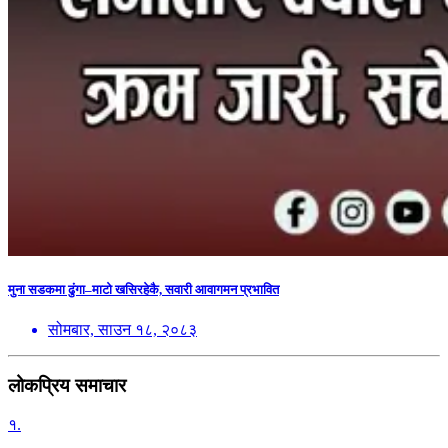
मुना सडकमा ढुंगा–माटो खसिरहेकै, सवारी आवागमन प्रभावित
सोमबार, साउन १८, २०८३
लोकप्रिय समाचार
१.