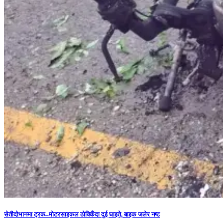
सेतीदोभानमा ट्रक–मोटरसाइकल ठोक्किँदा दुई घाइते, बाइक जलेर नष्ट