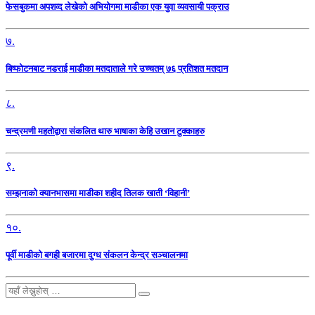
फेसबुकमा अपशव्द लेखेको अभियोगमा माडीका एक युवा व्यवसायी पक्राउ
७.
बिष्फोटनबाट नडराई माडीका मतदाताले गरे उच्चतम् ७६ प्रतिशत मतदान
८.
चन्द्रमणी महतोद्वारा संकलित थारु भाषाका केहि उखान टुक्काहरु
९.
सम्झनाको क्यानभासमा माडीका शहीद तिलक खाती ‘विहानी’
१०.
पूर्वी माडीको बगही बजारमा दुग्ध संकलन केन्द्र सञ्चालनमा