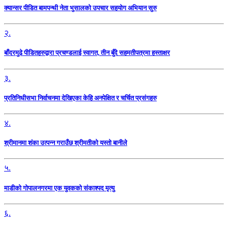
क्यान्सर पीडित बामपन्थी नेता भुसालकाे उपचार सहयोग अभियान सुरु
२.
बाँदरमुढे पीडितहरुद्वारा प्रचण्डलाई स्वागत, तीन बुँदे सहमतीपत्रमा हस्ताक्षर
३.
प्रतिनिधीसभा निर्वाचनमा देखिएका केहि अनपेक्षित र चर्चित प्रसंगहरु
४.
श्रीमानमा शंका उत्पन्न गराउँछ श्रीमतीको यस्तो बानीले
५.
माडीको गोपालनगरमा एक युवकको संकाश्पद मृत्यु
६.