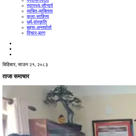
प्रवास-विदेश
स्वास्थ्य-साैन्दर्य
व्यक्ति-व्यक्तित्व
कला-साहित्य
धर्म-संस्कृति
बहस-अन्तर्वार्ता
विचार-ब्लग
बिहिबार, साउन २१, २०८३
ताजा समाचार