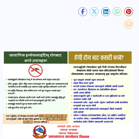
खबर
पोष्ट
धर्म-
संस्कृति
पोष्ट
वन-
वातावरण
पोष्ट
कला-
साहित्य
पोष्ट