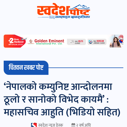
स्वदेशपोष्ट
विशेष
माडी
चितवन खबर पोष्ट
(स्थानीय)
खबर
‘नेपालको कम्युनिष्ट आन्दोलनमा
पोष्ट
ठूलो र सानोको विभेद कायमै’ :
चितवन
महासचिव आहुति (भिडियो सहित)
खबर
पोष्ट
स्वदेश न्यूज डेस्क
२ वर्ष अघि