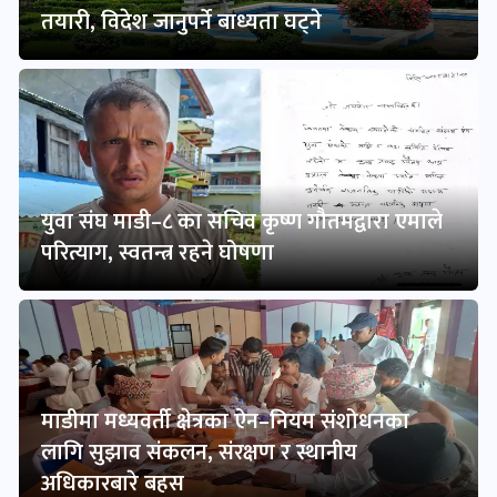
तयारी, विदेश जानुपर्ने बाध्यता घट्ने
युवा संघ माडी–८ का सचिव कृष्ण गौतमद्वारा एमाले
परित्याग, स्वतन्त्र रहने घोषणा
माडीमा मध्यवर्ती क्षेत्रका ऐन–नियम संशोधनका
लागि सुझाव संकलन, संरक्षण र स्थानीय
अधिकारबारे बहस