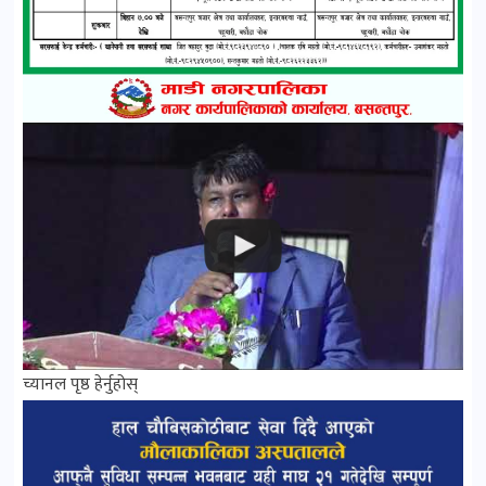
च्यानल पृष्ठ हेर्नुहोस्