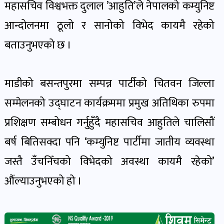
पोष्ट
महासचिव विश्वभक्त दुलाल ’आहुति’ले नेपालको कम्युनिष्ट
आन्दोलनमा ठूलो र सानोको विभेद कायमै रहेको
पर्यटन
बताउनुभएको छ ।
खबर
पोष्ट
माडीको बसन्तपुरमा सम्पन्न पार्टीको चितवन जिल्ला
सम्मेलनको उद्घाटन कार्यक्रममा प्रमुख अतिथिका रुपमा
शिक्षा
खबर
प्रशिक्षण सम्बोधन गर्नुहुँदै महासचिव आहुतिले चालिसाैं
पोष्ट
बर्ष बितिसक्दा पनि ‘कम्युनिष्ट पार्टीमा जातीय व्यवस्था
जस्तै उँचनिँचको विभेदको अवस्था कायमै रहेको’
बिपद-
औंल्याउनुभएको हो ।
जोखिम
पोष्ट