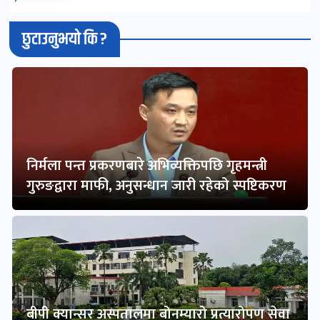
छुटाउनुभयो कि ?
निर्मला पन्त प्रकरणबारे अभिव्यक्तिपछि गृहमन्त्री
गुरुङद्वारा माफी, अनुसन्धान जारी रहेको स्पष्टिकरण
बीपी क्यान्सर अस्पतालमा बोनम्यारो प्रत्यारोपण सेवा