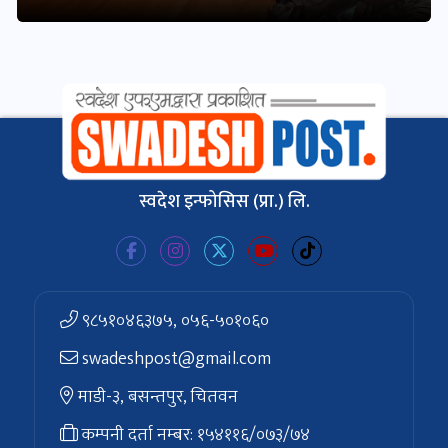
स्वदेश इन्फोसिस (प्रा.) लि.
९८५१०४६३७५, ०५६-५०१०६०
swadeshpost@gmail.com
माडी-३, बसन्तपुर, चितवन
कम्पनी दर्ता नम्बर: १५४११६/०७३/७४