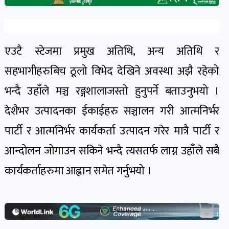
खेल
र
खेलाडी
एउटै स्टेजमा प्रमुख अतिथि, अन्य अतिथि र
पोष्ट
सहभागीहरुबिच ठूलो विभेद देखिने
अवस्था अझै रहेको
भन्दै उहाँले मञ्च रङ्गशालाजस्तो हुनुपर्ने बताउनुभयो ।
अपराध
खबर
देशैभर उत्पादनका ईकाईहरु सञ्चालन गरी आत्मनिर्भर
पोष्ट
पार्टी र आत्मनिर्भर कार्यकर्ता उत्पादन गरेर मात्रै पार्टी र
आन्दोलन जोगाउन सकिने भन्दै त्यसतर्फ लाग्न उहाँले सबै
स्वास्थ्य
कार्यकर्ताहरुमा आह्वान समेत गर्नुभयो ।
खबर
पोष्ट
प्रवास