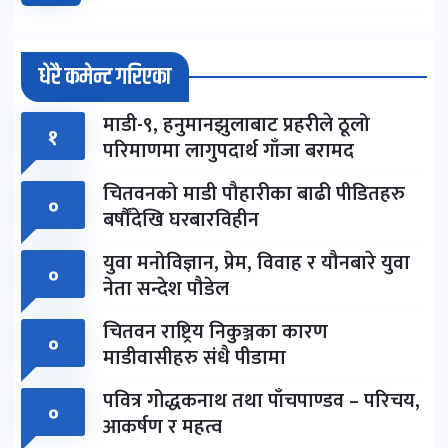
धेरै कमेन्ट गरिएका
माडी-९, हनुमानझुलाबाट प्रहरीले ठूलो
१
परिमाणमा लागुपदार्थ गाँजा बरामद
चितवनको माडी पौहारीका बाढी पीडितहरु
०
बर्षौंदेखि घरबारविहीन
युवा मनोविज्ञान, प्रेम, विवाह र यौनबारे युवा
०
नेता सन्देश पौडेल
चितवन राष्ट्रिय निकुञ्जका कारण
०
माडीवासीहरु संधै पीडामा
पवित्र गोद्धकनाथ तथा पाँचपाण्डव – परिचय,
०
आकर्षण र महत्व