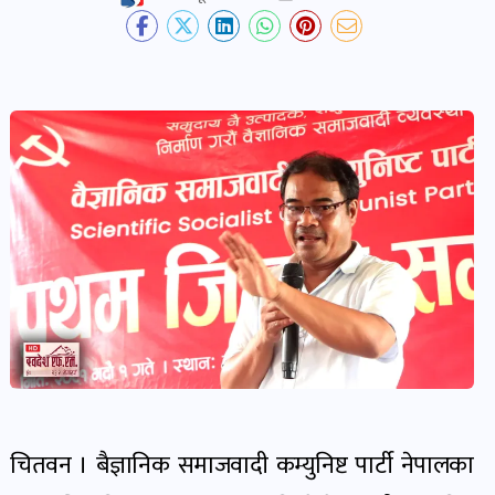
देश-
प्रदेश
खबर
पोष्ट
विकास-
निर्माण
खबर
पोष्ट
कृषि
र
चितवन । बैज्ञानिक समाजवादी कम्युनिष्ट पार्टी नेपालका
कृषक