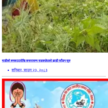
माडीको बनकट्टादेखि कसरासम्म सडकछेउको झाडी फाँड्न सुरु
शनिबार, साउन २३, २०८३