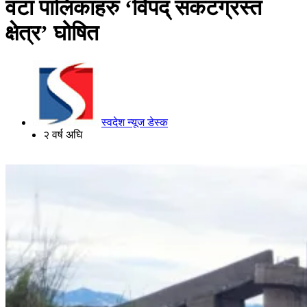
वटा पालिकाहरु ‘विपद् संकटग्रस्त
क्षेत्र’ घोषित
स्वदेश न्यूज डेस्क
२ वर्ष अघि