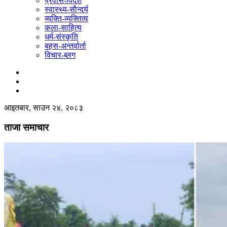
प्रवास-विदेश
स्वास्थ्य-साैन्दर्य
व्यक्ति-व्यक्तित्व
कला-साहित्य
धर्म-संस्कृति
बहस-अन्तर्वार्ता
विचार-ब्लग
आइतबार, साउन २४, २०८३
ताजा समाचार