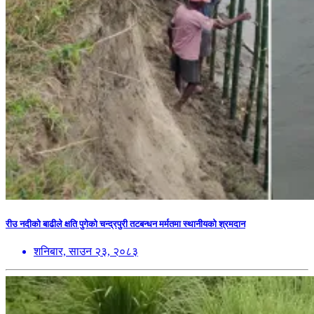
रीउ नदीको बाढीले क्षति पुगेको चन्द्रपुरी तटबन्धन मर्मतमा स्थानीयको श्रमदान
शनिबार, साउन २३, २०८३