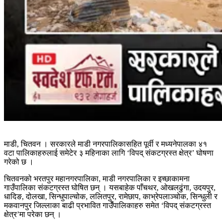
माडी, चितवन । सरकारले माडी नगरपालिकासहित पूर्वी र मध्यनेपालका ४१
वटा पालिकाहरुलाई समेटेर ३ महिनाका लागि ‘विपद् संकटग्रस्त क्षेत्र’ घोषणा
गरेको छ ।
चितवनको भरतपुर महानगरपालिका, माडी नगरपालिका र इच्छाकामना
गाउँपालिका संकटग्रस्त घोषित छन् । यसबाहेक पाँचथर, ओखलढुंगा, उदयपुर,
धादिङ, दोलखा, सिन्धुपाल्चोक, ललितपुर, रामेछाप, काभ्रेपलाञ्चोक, सिन्धुली र
मकवानपुर जिल्लाका बाढी प्रभावित गाउँँपालिकाहरु समेत ‘विपद् संकटग्रस्त
क्षेत्र’मा परेका छन् ।