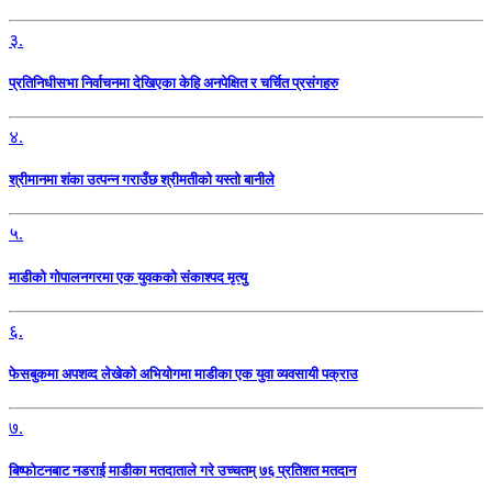
३.
प्रतिनिधीसभा निर्वाचनमा देखिएका केहि अनपेक्षित र चर्चित प्रसंगहरु
४.
श्रीमानमा शंका उत्पन्न गराउँछ श्रीमतीको यस्तो बानीले
५.
माडीको गोपालनगरमा एक युवकको संकाश्पद मृत्यु
६.
फेसबुकमा अपशव्द लेखेको अभियोगमा माडीका एक युवा व्यवसायी पक्राउ
७.
बिष्फोटनबाट नडराई माडीका मतदाताले गरे उच्चतम् ७६ प्रतिशत मतदान