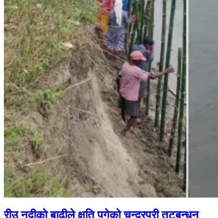
रीउ नदीको बाढीले क्षति पुगेको चन्द्रपुरी तटबन्धन