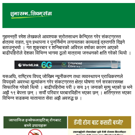
गृहमन्त्री रमेश लेखकले आवश्यक स्रोतसाधन केन्द्रित गरेर संकटग्रस्त
क्षेत्रमा राहत, पुनःस्र्थापना र पुनर्निर्माण लगायतका कामलाई द्रुतगति दिइने
बताउनुभयो । गत शुक्रबार र शनिबारको अविरल वर्षाका कारण आएको
बाढीपहिरोले देशका विभिन्न भागमा ठूलो मात्रामा जनधनको क्षति गरेको थियो ।
यसअघि, राष्ट्रिय विपद् जोखिम न्यूनीकरण तथा व्यवस्थापन प्राधिकरणले
विपद्को अवस्था मूल्यांकन गरेर संकटग्रस्त क्षेत्र घोषणा गर्न सरकारसमक्ष
सिफारिस गरेको थियो । बाढीपहिरोमा परी २ सय ३९ जनाको मृत्यु भएको छ भने
अझै १९ बेपत्ता छन् । सयौं परिवार घरबारविहीन भएका छन् । क्षतिग्रस्त भएका
विभिन्न सडकमा यातायात सेवा अझै अवरुद्ध छ ।