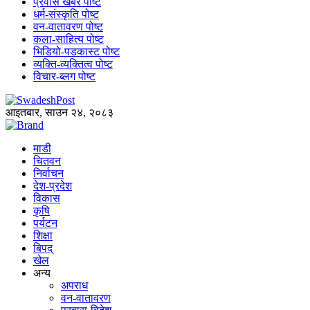
प्रवास खबर पोष्ट
धर्म-संस्कृति पोष्ट
वन-वातावरण पोष्ट
कला-साहित्य पोष्ट
भिडियो-पडकास्ट पोष्ट
व्यक्ति-व्यक्तित्व पोष्ट
विचार-ब्लग पोष्ट
आइतबार, साउन २४, २०८३
माडी
चितवन
निर्वाचन
देश-प्रदेश
विकास
कृषि
पर्यटन
शिक्षा
बिपद्
खेल
अन्य
अपराध
वन-वातावरण