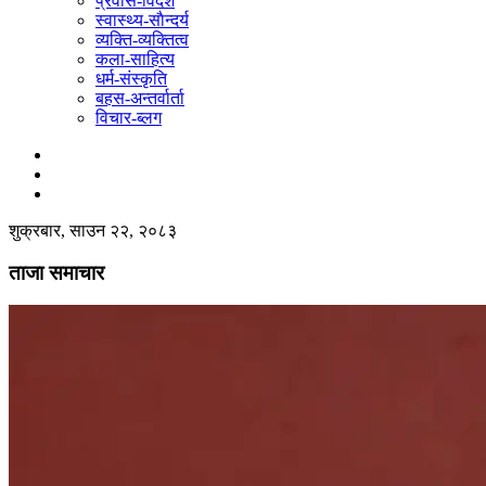
प्रवास-विदेश
स्वास्थ्य-साैन्दर्य
व्यक्ति-व्यक्तित्व
कला-साहित्य
धर्म-संस्कृति
बहस-अन्तर्वार्ता
विचार-ब्लग
शुक्रबार, साउन २२, २०८३
ताजा समाचार