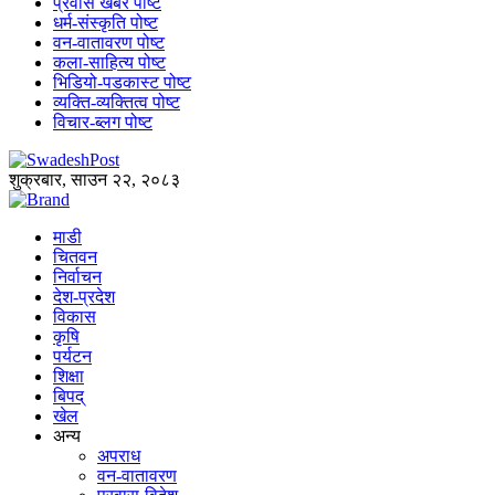
प्रवास खबर पोष्ट
धर्म-संस्कृति पोष्ट
वन-वातावरण पोष्ट
कला-साहित्य पोष्ट
भिडियो-पडकास्ट पोष्ट
व्यक्ति-व्यक्तित्व पोष्ट
विचार-ब्लग पोष्ट
शुक्रबार, साउन २२, २०८३
माडी
चितवन
निर्वाचन
देश-प्रदेश
विकास
कृषि
पर्यटन
शिक्षा
बिपद्
खेल
अन्य
अपराध
वन-वातावरण