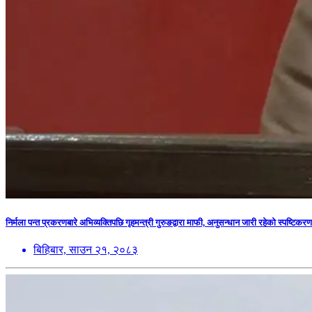
निर्मला पन्त प्रकरणबारे अभिव्यक्तिपछि गृहमन्त्री गुरुङद्वारा माफी, अनुसन्धान जारी रहेको स्पष्टिकरण
बिहिबार, साउन २१, २०८३