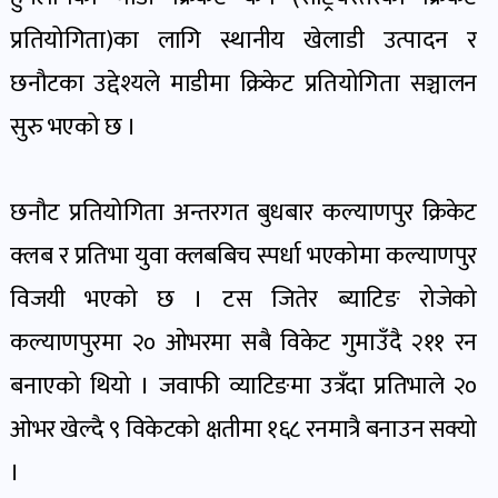
पोष्ट
प्रतियोगिता)का लागि स्थानीय खेलाडी उत्पादन र
छनौटका उद्देश्यले माडीमा क्रिकेट प्रतियोगिता सञ्चालन
पर्यटन
खबर
सुरु भएको छ ।
पोष्ट
छनौट प्रतियोगिता अन्तरगत बुधबार कल्याणपुर क्रिकेट
शिक्षा
क्लब र प्रतिभा युवा क्लबबिच स्पर्धा भएकोमा कल्याणपुर
खबर
पोष्ट
विजयी भएको छ । टस जितेर ब्याटिङ रोजेको
कल्याणपुरमा २० ओभरमा सबै विकेट गुमाउँदै २११ रन
बिपद-
बनाएको थियो । जवाफी व्याटिङमा उत्रँदा प्रतिभाले २०
जोखिम
ओभर खेल्दै ९ विकेटको क्षतीमा १६८ रनमात्रै बनाउन सक्यो
पोष्ट
।