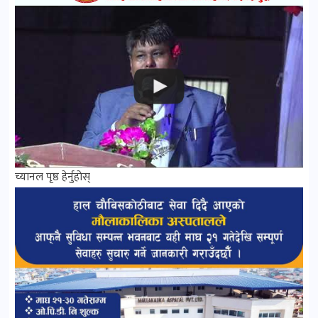
च्यानल पृष्ठ हेर्नुहोस्