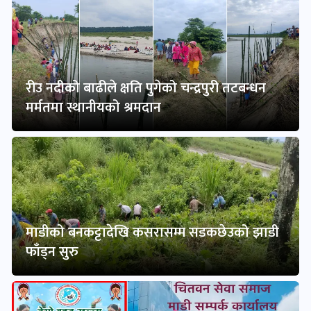
रीउ नदीको बाढीले क्षति पुगेको चन्द्रपुरी तटबन्धन
मर्मतमा स्थानीयको श्रमदान
माडीको बनकट्टादेखि कसरासम्म सडकछेउको झाडी
फाँड्न सुरु