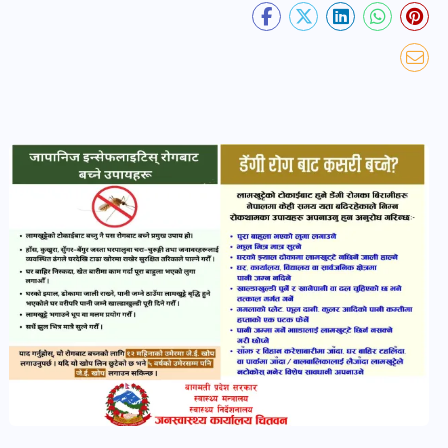
खबर
पोष्ट
धर्म-
संस्कृति
पोष्ट
वन-
वातावरण
पोष्ट
कला-
साहित्य
पोष्ट