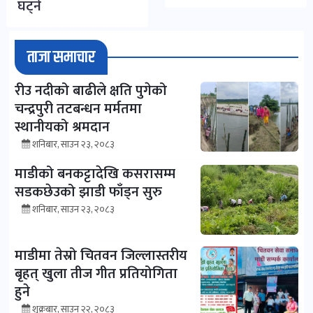
घट्ने
ताजा समाचार
रीउ नदीको बाढीले क्षति पुगेको
चन्द्रपुरी तटबन्धन मर्मतमा
स्थानीयको श्रमदान
शनिबार, साउन २३, २०८३
माडीको बनकट्टादेखि कसरासम्म
सडकछेउको झाडी फाँड्न सुरु
शनिबार, साउन २३, २०८३
माडीमा तेस्रो चितवन जिल्लास्तरीय
बृहत् खुला तीज गीत प्रतियोगिता
हुने
शुक्रबार, साउन २२, २०८३