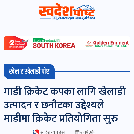
स्वदेशपोष्ट
विशेष
माडी
खेल र खेलाडी पोष्ट
(स्थानीय)
खबर
माडी क्रिकेट कपका लागि खेलाडी
पोष्ट
उत्पादन र छनौटका उद्देश्यले
चितवन
माडीमा क्रिकेट प्रतियोगिता सुरु
खबर
पोष्ट
स्वदेश न्यूज डेस्क
२ वर्ष अघि