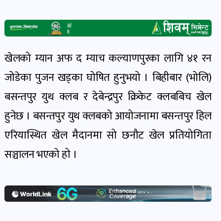
खेल
र
खेलाडी
पोष्ट
खेलको म्यान अफ द म्याच कल्याणपुरका लागि ४१ रन
जोडेका पुजन खड्‌का घोषित हुनुभयो । बिहीबार (भोलि)
अपराध
बसन्तपुर युथ क्लब र देबेन्द्रपुर क्रिकेट क्लबबिच खेल
खबर
पोष्ट
हुनेछ । बसन्तपुर युथ क्लबको आयोजनामा बसन्तपुर हिल
एरियास्थित खेल मैदानमा सो छनौट खेल प्रतियोगिता
स्वास्थ्य
सञ्चालन भएको हो ।
खबर
पोष्ट
प्रवास