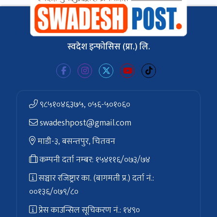
स्वदेश इन्फोसिस (प्रा.) लि.
९८५१०४६३७५, ०५६-५०१०६०
swadeshpost@gmail.com
माडी-३, बसन्तपुर, चितवन
कम्पनी दर्ता नम्बर: १५४११६/०७३/७४
सञ्चार रजिष्ट्रार का. (बागमती प्र.) दर्ता नं.:
००१३६/०७९/८०
प्रेस काउन्सिल सूचिकरण नं.: १४९०