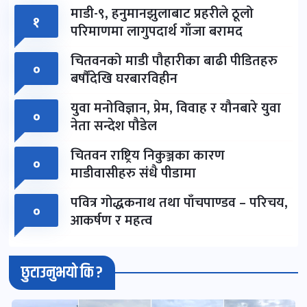
माडी-९, हनुमानझुलाबाट प्रहरीले ठूलो
१
परिमाणमा लागुपदार्थ गाँजा बरामद
चितवनको माडी पौहारीका बाढी पीडितहरु
०
बर्षौंदेखि घरबारविहीन
युवा मनोविज्ञान, प्रेम, विवाह र यौनबारे युवा
०
नेता सन्देश पौडेल
चितवन राष्ट्रिय निकुञ्जका कारण
०
माडीवासीहरु संधै पीडामा
पवित्र गोद्धकनाथ तथा पाँचपाण्डव – परिचय,
०
आकर्षण र महत्व
छुटाउनुभयो कि ?