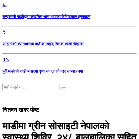
८.
चन्द्रमणी महतोद्वारा संकलित थारु भाषाका केहि उखान टुक्काहरु
९.
सम्झनाको क्यानभासमा माडीका शहीद तिलक खाती ‘विहानी’
१०.
पूर्वी माडीको बगही बजारमा दुग्ध संकलन केन्द्र सञ्चालनमा
चितवन खबर पोष्ट
माडीमा ग्रीन सोसाइटी नेपालको
स्वास्थ्य शिविर, २४८ बालबालिका सहित