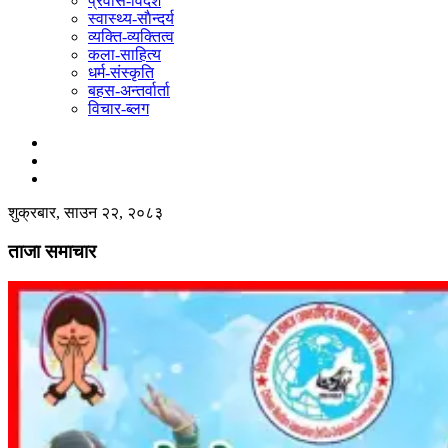
प्रवास-विदेश
स्वास्थ्य-साैन्दर्य
व्यक्ति-व्यक्तित्व
कला-साहित्य
धर्म-संस्कृति
बहस-अन्तर्वार्ता
विचार-ब्लग
शुक्रबार, साउन २२, २०८३
ताजा समाचार