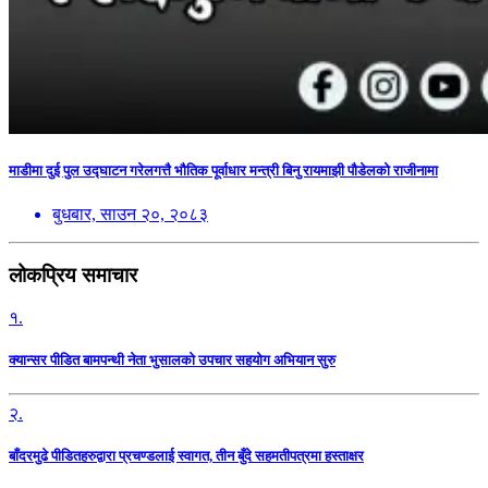
माडीमा दुई पुल उद्घाटन गरेलगत्तै भौतिक पूर्वाधार मन्त्री बिनु रायमाझी पौडेलको राजीनामा
बुधबार, साउन २०, २०८३
लोकप्रिय समाचार
१.
क्यान्सर पीडित बामपन्थी नेता भुसालकाे उपचार सहयोग अभियान सुरु
२.
बाँदरमुढे पीडितहरुद्वारा प्रचण्डलाई स्वागत, तीन बुँदे सहमतीपत्रमा हस्ताक्षर