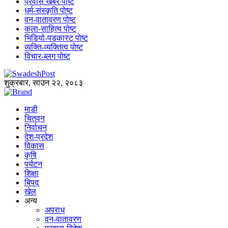
प्रवास खबर पोष्ट
धर्म-संस्कृति पोष्ट
वन-वातावरण पोष्ट
कला-साहित्य पोष्ट
भिडियो-पडकास्ट पोष्ट
व्यक्ति-व्यक्तित्व पोष्ट
विचार-ब्लग पोष्ट
शुक्रबार, साउन २२, २०८३
माडी
चितवन
निर्वाचन
देश-प्रदेश
विकास
कृषि
पर्यटन
शिक्षा
बिपद्
खेल
अन्य
अपराध
वन-वातावरण