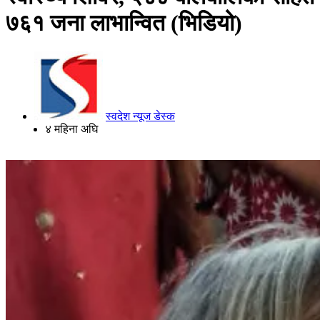
७६१ जना लाभान्वित (भिडियो)
स्वदेश न्यूज डेस्क
४ महिना अघि