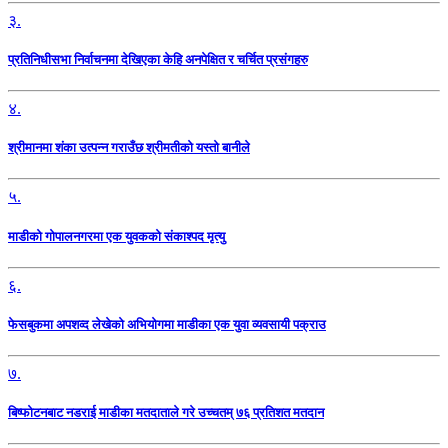
३.
प्रतिनिधीसभा निर्वाचनमा देखिएका केहि अनपेक्षित र चर्चित प्रसंगहरु
४.
श्रीमानमा शंका उत्पन्न गराउँछ श्रीमतीको यस्तो बानीले
५.
माडीको गोपालनगरमा एक युवकको संकाश्पद मृत्यु
६.
फेसबुकमा अपशव्द लेखेको अभियोगमा माडीका एक युवा व्यवसायी पक्राउ
७.
बिष्फोटनबाट नडराई माडीका मतदाताले गरे उच्चतम् ७६ प्रतिशत मतदान