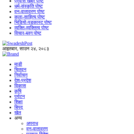
प्रवास खबर पोष्ट
धर्म-संस्कृति पोष्ट
वन-वातावरण पोष्ट
कला-साहित्य पोष्ट
भिडियो-पडकास्ट पोष्ट
व्यक्ति-व्यक्तित्व पोष्ट
विचार-ब्लग पोष्ट
आइतबार, साउन २४, २०८३
माडी
चितवन
निर्वाचन
देश-प्रदेश
विकास
कृषि
पर्यटन
शिक्षा
बिपद्
खेल
अन्य
अपराध
वन-वातावरण