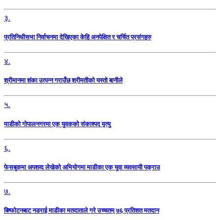
३.
प्रतिनिधीसभा निर्वाचनमा देखिएका केहि अनपेक्षित र चर्चित प्रसंगहरु
४.
श्रीमानमा शंका उत्पन्न गराउँछ श्रीमतीको यस्तो बानीले
५.
माडीको गोपालनगरमा एक युवकको संकाश्पद मृत्यु
६.
फेसबुकमा अपशव्द लेखेको अभियोगमा माडीका एक युवा व्यवसायी पक्राउ
७.
बिष्फोटनबाट नडराई माडीका मतदाताले गरे उच्चतम् ७६ प्रतिशत मतदान