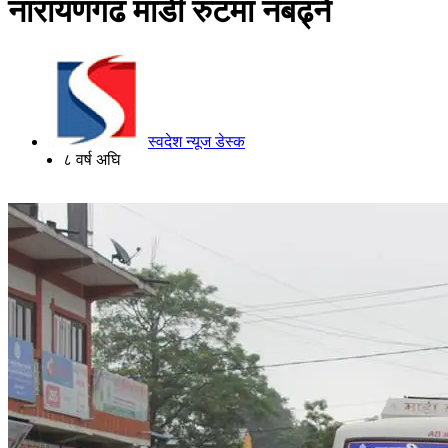
नारायणगढ माडी रुटमा नबढ्ने
स्वदेश न्यूज डेस्क
८ वर्ष अघि