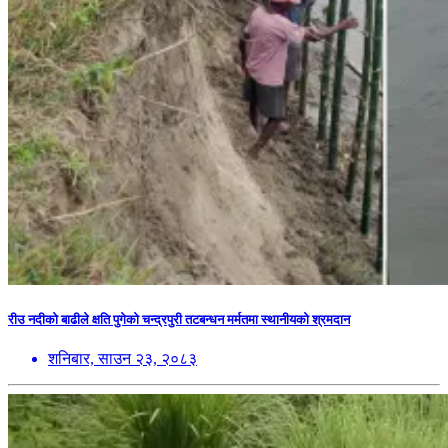
रीउ नदीको बाढीले क्षति पुगेको चन्द्रपुरी तटबन्धन मर्मतमा स्थानीयको श्रमदान
शनिबार, साउन २३, २०८३