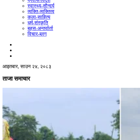
प्रवास-विदेश
स्वास्थ्य-साैन्दर्य
व्यक्ति-व्यक्तित्व
कला-साहित्य
धर्म-संस्कृति
बहस-अन्तर्वार्ता
विचार-ब्लग
आइतबार, साउन २४, २०८३
ताजा समाचार