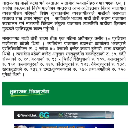
नारायणगढ माडी रुटमा भने नबढाउन यातायात व्यवसायीहरु तयार भएका छन् ।
स्वदेश एफ.एम.को विशेष फलोअप अन्तरगत आज अाइतबार बिहान यातायात
व्यवसायीसंग गरिएको विशेष कुराकानीमा व्यवसायीहरुले माडीको बसभाडा
यथावत राख्न तयार भएका हुन् । साविककै भाडामा माडी ठाेरी रूटमा यातायात
सञ्चालन गर्न नारायणी चितवन संयुक्त यातायात उपसमिति माडीका हितमान
गुरूङले प्रतिबद्धता व्यक्त गर्नुभयाे ।
नारायणगढ माडी ठोरी रुटमा ठीक एक महिना अघीमात्र करीब ३० प्रतिशत
गाडीभाडा बढेको थियो । त्यतिबेला यातायात व्यवस्था कार्यालय भरतपुरले
प्रतिकिलोमिटर रु. २ रुपैंया ४५ पैसाको दररेट कायम हुनेगरी भाडा बढाएको
थियो । त्यसबेला बढेको दररेट अनुसार भरतपुरदेखि बनकट्टाको रु. ८५, गर्दी/
सेरुवाको रु. ९०, बरुवाको रु. ९८ र चिरौली/सिधुवाको रु. १०५, बसन्तपुरको
रु. ११०, कल्याणपुरको रु. १२०, कीर्तनपुरको रु. १२३, देबेन्द्रपुरको रु. १३०,
खरकट्टाको रु. १३६ र टम्टा/कृष्णनगरको रु. १४० तथा बगहीको रु. १५०
पुगेको थियो ।