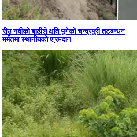
रीउ नदीको बाढीले क्षति पुगेको चन्द्रपुरी तटबन्धन
मर्मतमा स्थानीयको श्रमदान