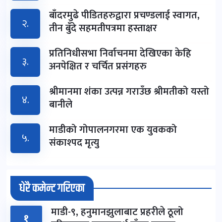
बाँदरमुढे पीडितहरुद्वारा प्रचण्डलाई स्वागत,
२.
तीन बुँदे सहमतीपत्रमा हस्ताक्षर
प्रतिनिधीसभा निर्वाचनमा देखिएका केहि
३.
अनपेक्षित र चर्चित प्रसंगहरु
श्रीमानमा शंका उत्पन्न गराउँछ श्रीमतीको यस्तो
४.
बानीले
माडीको गोपालनगरमा एक युवकको
५.
संकाश्पद मृत्यु
धेरै कमेन्ट गरिएका
माडी-९, हनुमानझुलाबाट प्रहरीले ठूलो
१