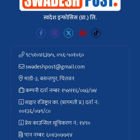
स्वदेश इन्फोसिस (प्रा.) लि.
९८५१०४६३७५, ०५६-५०१०६०
swadeshpost@gmail.com
माडी-३, बसन्तपुर, चितवन
कम्पनी दर्ता नम्बर: १५४११६/०७३/७४
सञ्चार रजिष्ट्रार का. (बागमती प्र.) दर्ता नं.:
००१३६/०७९/८०
प्रेस काउन्सिल सूचिकरण नं.: १४९०
पान नम्बर: ६०४३०७७१४