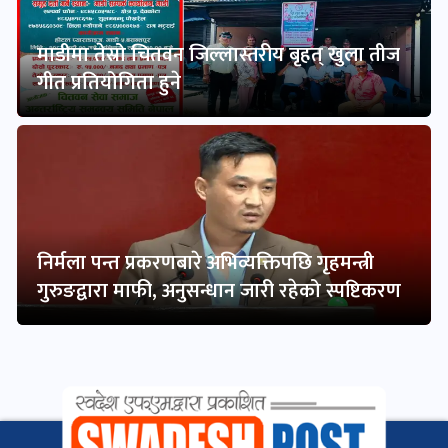
माडीमा तेस्रो चितवन जिल्लास्तरीय बृहत् खुला तीज
गीत प्रतियोगिता हुने
निर्मला पन्त प्रकरणबारे अभिव्यक्तिपछि गृहमन्त्री
गुरुङद्वारा माफी, अनुसन्धान जारी रहेको स्पष्टिकरण