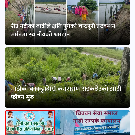
रीउ नदीको बाढीले क्षति पुगेको चन्द्रपुरी तटबन्धन
मर्मतमा स्थानीयको श्रमदान
माडीको बनकट्टादेखि कसरासम्म सडकछेउको झाडी
फाँड्न सुरु