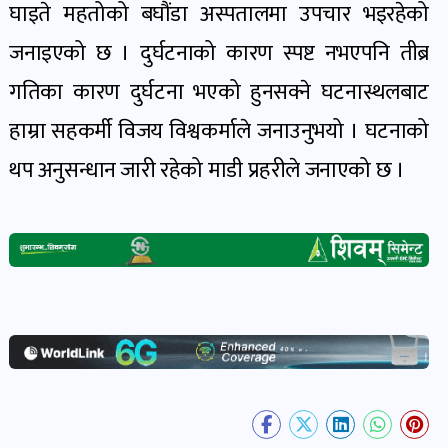
घाइते महतोको बघौंडा अस्पतालमा उपचार भइरहेको
खेल
र
जनाइएको छ । दुर्घटनाको कारण स्पष्ट नभएपनि तीब्र
खेलाडी
गतिका कारण दुर्घटना भएको हुनसक्ने घटनास्थलबाट
पोष्ट
हाम्रा सहकर्मी विजय विश्वकर्माले जनाउनुभयो । घटनाको
थप अनुसन्धान जारी रहेको माडी प्रहरीले जनाएको छ ।
अपराध
खबर
पोष्ट
स्वास्थ्य
खबर
पोष्ट
प्रवास