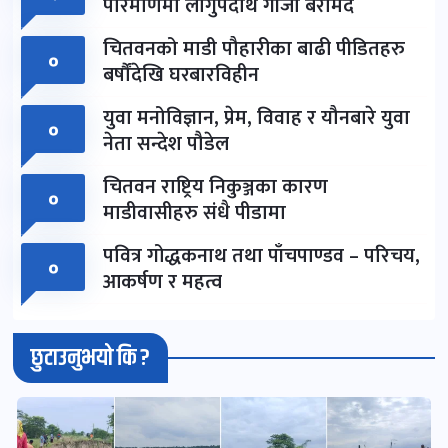
परिमाणमा लागुपदार्थ गाँजा बरामद
चितवनको माडी पौहारीका बाढी पीडितहरु
०
बर्षौंदेखि घरबारविहीन
युवा मनोविज्ञान, प्रेम, विवाह र यौनबारे युवा
०
नेता सन्देश पौडेल
चितवन राष्ट्रिय निकुञ्जका कारण
०
माडीवासीहरु संधै पीडामा
पवित्र गोद्धकनाथ तथा पाँचपाण्डव – परिचय,
०
आकर्षण र महत्व
छुटाउनुभयो कि ?