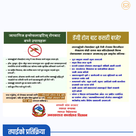
खबर
पोष्ट
धर्म-
संस्कृति
पोष्ट
वन-
वातावरण
पोष्ट
कला-
साहित्य
पोष्ट
तपाईको प्रतिक्रिया