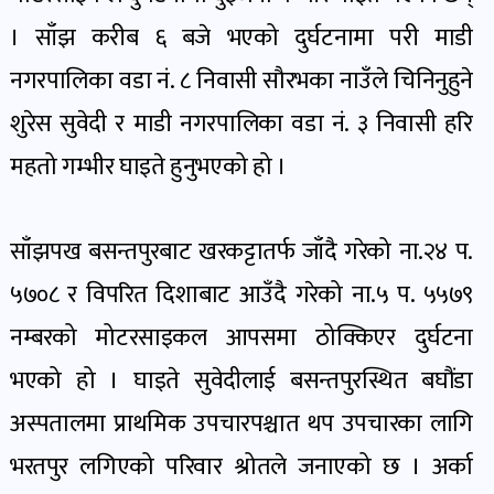
पोष्ट
। साँझ करीब ६ बजे भएको दुर्घटनामा परी माडी
नगरपालिका वडा नं. ८ निवासी सौरभका नाउँले चिनिनुहुने
पर्यटन
खबर
शुरेस सुवेदी र माडी नगरपालिका वडा नं. ३ निवासी हरि
पोष्ट
महतो गम्भीर घाइते हुनुभएको हो ।
शिक्षा
साँझपख बसन्तपुरबाट खरकट्टातर्फ जाँदै गरेको ना.२४ प.
खबर
पोष्ट
५७०८ र विपरित दिशाबाट आउँदै गरेको ना.५ प. ५५७९
नम्बरको मोटरसाइकल आपसमा ठोक्किएर दुर्घटना
बिपद-
भएको हो । घाइते सुवेदीलाई बसन्तपुरस्थित बघौंडा
जोखिम
अस्पतालमा प्राथमिक उपचारपश्चात थप उपचारका लागि
पोष्ट
भरतपुर लगिएको परिवार श्रोतले जनाएको छ । अर्का