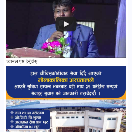
च्यानल पृष्ठ हेर्नुहोस्