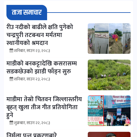
ताजा समाचार
रीउ नदीको बाढीले क्षति पुगेको
चन्द्रपुरी तटबन्धन मर्मतमा
स्थानीयको श्रमदान
शनिबार, साउन २३, २०८३
माडीको बनकट्टादेखि कसरासम्म
सडकछेउको झाडी फाँड्न सुरु
शनिबार, साउन २३, २०८३
माडीमा तेस्रो चितवन जिल्लास्तरीय
बृहत् खुला तीज गीत प्रतियोगिता
हुने
शुक्रबार, साउन २२, २०८३
निर्मला पन्त प्रकरणबारे