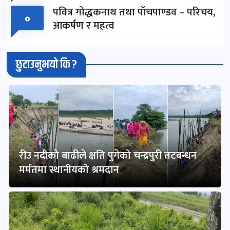
पवित्र गोद्धकनाथ तथा पाँचपाण्डव – परिचय,
०
आकर्षण र महत्व
छुटाउनुभयो कि ?
रीउ नदीको बाढीले क्षति पुगेको चन्द्रपुरी तटबन्धन
मर्मतमा स्थानीयको श्रमदान