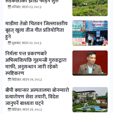
सडकछेउको झाडी फाँड्न सुरु
शनिबार, साउन २३, २०८३
माडीमा तेस्रो चितवन जिल्लास्तरीय
बृहत् खुला तीज गीत प्रतियोगिता
हुने
शुक्रबार, साउन २२, २०८३
निर्मला पन्त प्रकरणबारे
अभिव्यक्तिपछि गृहमन्त्री गुरुङद्वारा
माफी, अनुसन्धान जारी रहेको
स्पष्टिकरण
बिहिबार, साउन २१, २०८३
बीपी क्यान्सर अस्पतालमा बोनम्यारो
प्रत्यारोपण सेवा तयारी, विदेश
जानुपर्ने बाध्यता घट्ने
बिहिबार, साउन २१, २०८३