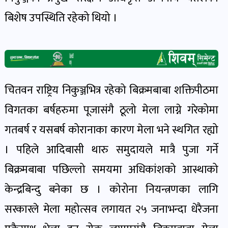
खेल
बिशेष उपस्थिति रहेको थियो ।
र
खेलाडी
पोष्ट
चितवन राष्ट्रिय निकुञ्जभित्र रहेको बिक्रमबाबा शक्तिपीठमा
अपराध
खबर
विगतका बर्षहरुमा पूजासंगै ठूलो मेला लाग्ने गरेकोमा
पोष्ट
गतबर्ष र यसबर्ष कोरानाका कारण मेला भने स्थगित रह्यो
। पहिले आदिबासी थारु समुदायले मात्रै पुजा गर्ने
स्वास्थ्य
बिक्रमबाबा पछिल्लो समयमा अधिकांशको आस्थाको
खबर
पोष्ट
केन्द्रबिन्दु बनेका छ । कोरोना नियन्त्रणका लागि
सरकारले मेला महोत्सव लगायत २५ जनाभन्दा धेरैजना
प्रवास