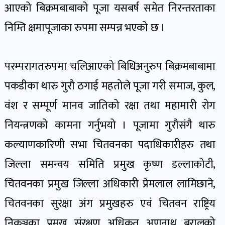
पोष्ट
आएको बिक्रमबाबाको पूजा यसबर्ष समेत निरन्तरताका
निम्ति क्षमापूजाका रुपमा सम्पन्न भएको छ ।
पर्यटन
खबर
परम्परागतरुपमा चलिआएको बिधिअनुरुप बिक्रमबाबामा
पोष्ट
पकडीका थारु गुरौ ठगाई महतोले पूजा गरी समाज, कुल,
वंश र सम्पूर्ण मानव जातिको रक्षा तथा महामारी रोग
शिक्षा
खबर
नियन्त्रणको कामना गर्नुभयो । पूजामा गुरौसंगै थारु
पोष्ट
कल्याणकारिणी सभा चितवनका पदाधिकारीहरु तथा
जिल्ला समन्वय समिति प्रमुख कृष्ण डल्लाकोटी,
बिपद-
चितवनका प्रमुख जिल्ला अधिकारी प्रेमलाल लामिछाने,
जोखिम
पोष्ट
चितवनका सुरक्षा अंग प्रमुखहरु एवं चितवन राष्ट्रिय
निकुञ्जका प्रमुख संरक्षण अधिकृत अणनाथ बरालको