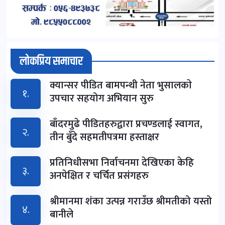
लोकप्रिय समाचार
क्यान्सर पीडित बामपन्थी नेता भुसालकाे
१.
उपचार सहयोग अभियान सुरु
बाँदरमुढे पीडितहरुद्वारा प्रचण्डलाई स्वागत,
२.
तीन बुँदे सहमतीपत्रमा हस्ताक्षर
प्रतिनिधीसभा निर्वाचनमा देखिएका केहि
३.
अनपेक्षित र चर्चित प्रसंगहरु
श्रीमानमा शंका उत्पन्न गराउँछ श्रीमतीको यस्तो
४.
बानीले