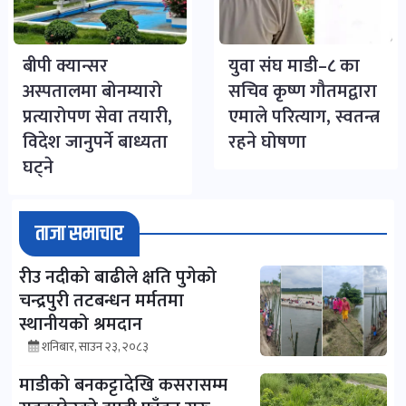
बीपी क्यान्सर
युवा संघ माडी–८ का
अस्पतालमा बोनम्यारो
सचिव कृष्ण गौतमद्वारा
प्रत्यारोपण सेवा तयारी,
एमाले परित्याग, स्वतन्त्र
विदेश जानुपर्ने बाध्यता
रहने घोषणा
घट्ने
ताजा समाचार
रीउ नदीको बाढीले क्षति पुगेको
चन्द्रपुरी तटबन्धन मर्मतमा
स्थानीयको श्रमदान
शनिबार, साउन २३, २०८३
माडीको बनकट्टादेखि कसरासम्म