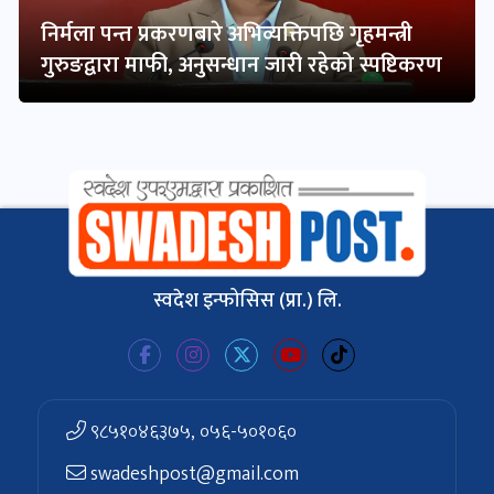
निर्मला पन्त प्रकरणबारे अभिव्यक्तिपछि गृहमन्त्री
गुरुङद्वारा माफी, अनुसन्धान जारी रहेको स्पष्टिकरण
स्वदेश इन्फोसिस (प्रा.) लि.
९८५१०४६३७५, ०५६-५०१०६०
swadeshpost@gmail.com