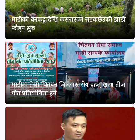
माडीको बनकट्टादेखि कसरासम्म सडकछेउको झाडी
फाँड्न सुरु
माडीमा तेस्रो चितवन जिल्लास्तरीय बृहत् खुला तीज
गीत प्रतियोगिता हुने