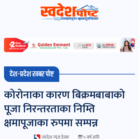
स्वदेशपोष्ट
विशेष
माडी
देश-प्रदेश खबर पोष्ट
(स्थानीय)
खबर
कोरोनाका कारण बिक्रमबाबाको
पोष्ट
पूजा निरन्तरताका निम्ति
चितवन
क्षमापूजाका रुपमा सम्पन्न
खबर
पोष्ट
स्वदेश न्यूज डेस्क
५ वर्ष अघि