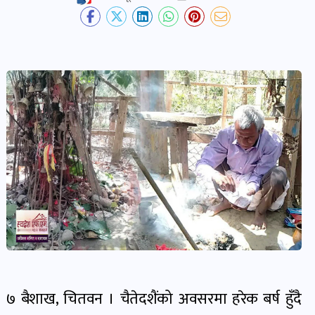
देश-
प्रदेश
खबर
पोष्ट
विकास-
निर्माण
खबर
पोष्ट
कृषि
र
७ बैशाख, चितवन । चैतेदशैंको अवसरमा हरेक बर्ष हुँदै
कृषक