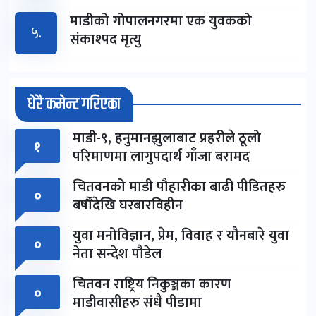
माडीको गोपालनगरमा एक युवकको
५.
संकाश्पद मृत्यु
धेरै कमेन्ट गरिएका
माडी-९, हनुमानझुलाबाट प्रहरीले ठूलो
१
परिमाणमा लागुपदार्थ गाँजा बरामद
चितवनको माडी पौहारीका बाढी पीडितहरु
०
बर्षौंदेखि घरबारविहीन
युवा मनोविज्ञान, प्रेम, विवाह र यौनबारे युवा
०
नेता सन्देश पौडेल
चितवन राष्ट्रिय निकुञ्जका कारण
०
माडीवासीहरु संधै पीडामा