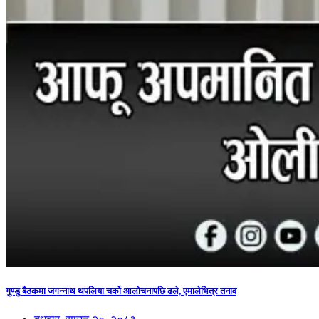
गुण्डु बैठकमा जगन्नाथ थपलिया चर्को आलोचनापछि ढले, एमालेभित्र तनाव