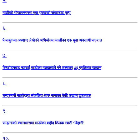
५.
माडीको गोपालनगरमा एक युवकको संकाश्पद मृत्यु
६.
फेसबुकमा अपशव्द लेखेको अभियोगमा माडीका एक युवा व्यवसायी पक्राउ
७.
बिष्फोटनबाट नडराई माडीका मतदाताले गरे उच्चतम् ७६ प्रतिशत मतदान
८.
चन्द्रमणी महतोद्वारा संकलित थारु भाषाका केहि उखान टुक्काहरु
९.
सम्झनाको क्यानभासमा माडीका शहीद तिलक खाती ‘विहानी’
१०.