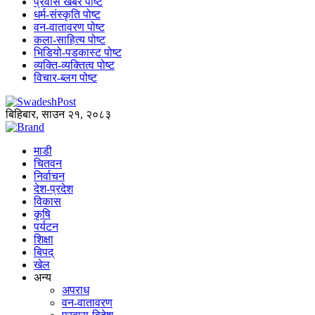
प्रवास खबर पोष्ट
धर्म-संस्कृति पोष्ट
वन-वातावरण पोष्ट
कला-साहित्य पोष्ट
भिडियो-पडकास्ट पोष्ट
व्यक्ति-व्यक्तित्व पोष्ट
विचार-ब्लग पोष्ट
बिहिबार, साउन २१, २०८३
माडी
चितवन
निर्वाचन
देश-प्रदेश
विकास
कृषि
पर्यटन
शिक्षा
बिपद्
खेल
अन्य
अपराध
वन-वातावरण