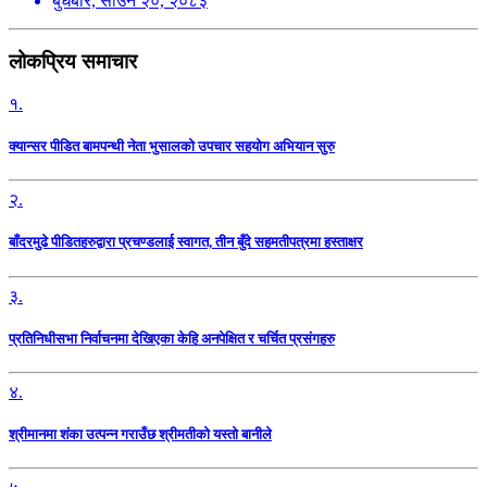
बुधबार, साउन २०, २०८३
लोकप्रिय समाचार
१.
क्यान्सर पीडित बामपन्थी नेता भुसालकाे उपचार सहयोग अभियान सुरु
२.
बाँदरमुढे पीडितहरुद्वारा प्रचण्डलाई स्वागत, तीन बुँदे सहमतीपत्रमा हस्ताक्षर
३.
प्रतिनिधीसभा निर्वाचनमा देखिएका केहि अनपेक्षित र चर्चित प्रसंगहरु
४.
श्रीमानमा शंका उत्पन्न गराउँछ श्रीमतीको यस्तो बानीले