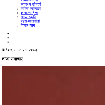
प्रवास-विदेश
स्वास्थ्य-साैन्दर्य
व्यक्ति-व्यक्तित्व
कला-साहित्य
धर्म-संस्कृति
बहस-अन्तर्वार्ता
विचार-ब्लग
बिहिबार, साउन २१, २०८३
ताजा समाचार