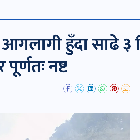
गलागी हुँदा साढे ३ बि
ूर्णतः नष्ट