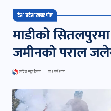
देश-प्रदेश खबर पोष्ट
माडीको सितलपुरमा आ
जमीनको पराल जलेर प
स्वदेश न्यूज डेस्क
१ वर्ष अघि