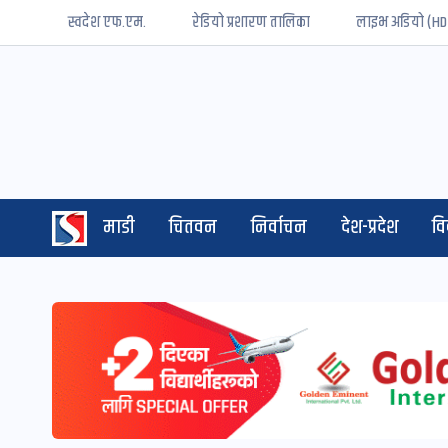
स्वदेश एफ.एम.
रेडियो प्रशारण तालिका
लाइभ अडियो (HD
माडी
चितवन
निर्वाचन
देश-प्रदेश
व