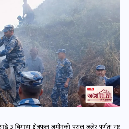
े ३ बिगाहा क्षेत्रफल जमीनको पराल जलेर पूर्णतः नष्ट