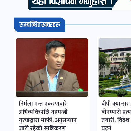
सम्बन्धित खबरहरु
निर्मला पन्त प्रकरणबारे
बीपी क्यान्स
अभिव्यक्तिपछि गृहमन्त्री
बोनम्यारो प्रत
गुरुङद्वारा माफी, अनुसन्धान
तयारी, विदेश ज
जारी रहेको स्पष्टिकरण
घट्ने