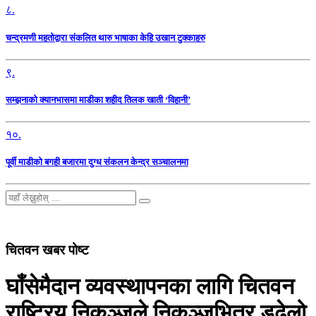
८.
चन्द्रमणी महतोद्वारा संकलित थारु भाषाका केहि उखान टुक्काहरु
९.
सम्झनाको क्यानभासमा माडीका शहीद तिलक खाती ‘विहानी’
१०.
पूर्वी माडीको बगही बजारमा दुग्ध संकलन केन्द्र सञ्चालनमा
चितवन खबर पोष्ट
घाँसेमैदान व्यवस्थापनका लागि चितवन
राष्ट्रिय निकुञ्जले निकुञ्जभित्र डढेलो