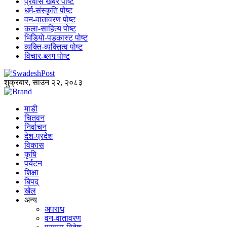
प्रवास खबर पोष्ट
धर्म-संस्कृति पोष्ट
वन-वातावरण पोष्ट
कला-साहित्य पोष्ट
भिडियो-पडकास्ट पोष्ट
व्यक्ति-व्यक्तित्व पोष्ट
विचार-ब्लग पोष्ट
शुक्रबार, साउन २२, २०८३
माडी
चितवन
निर्वाचन
देश-प्रदेश
विकास
कृषि
पर्यटन
शिक्षा
बिपद्
खेल
अन्य
अपराध
वन-वातावरण