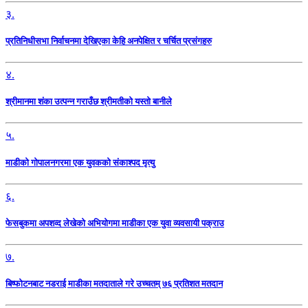
३.
प्रतिनिधीसभा निर्वाचनमा देखिएका केहि अनपेक्षित र चर्चित प्रसंगहरु
४.
श्रीमानमा शंका उत्पन्न गराउँछ श्रीमतीको यस्तो बानीले
५.
माडीको गोपालनगरमा एक युवकको संकाश्पद मृत्यु
६.
फेसबुकमा अपशव्द लेखेको अभियोगमा माडीका एक युवा व्यवसायी पक्राउ
७.
बिष्फोटनबाट नडराई माडीका मतदाताले गरे उच्चतम् ७६ प्रतिशत मतदान