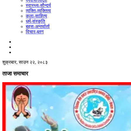
प्रवास-विदेश
स्वास्थ्य-साैन्दर्य
व्यक्ति-व्यक्तित्व
कला-साहित्य
धर्म-संस्कृति
बहस-अन्तर्वार्ता
विचार-ब्लग
शुक्रबार, साउन २२, २०८३
ताजा समाचार