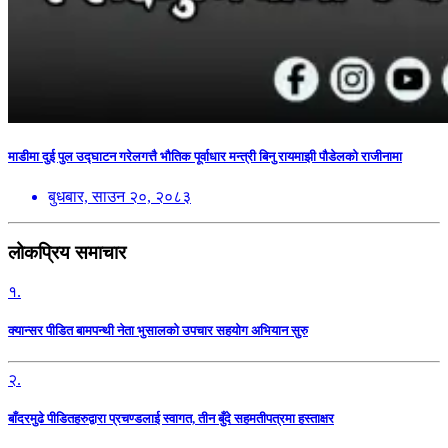
माडीमा दुई पुल उद्घाटन गरेलगत्तै भौतिक पूर्वाधार मन्त्री बिनु रायमाझी पौडेलको राजीनामा
बुधबार, साउन २०, २०८३
लोकप्रिय समाचार
१.
क्यान्सर पीडित बामपन्थी नेता भुसालकाे उपचार सहयोग अभियान सुरु
२.
बाँदरमुढे पीडितहरुद्वारा प्रचण्डलाई स्वागत, तीन बुँदे सहमतीपत्रमा हस्ताक्षर